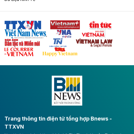
Tuyến cao tốc Thái Nguyên - Lạng Sơn khi hình thành
sẽ trở thành trục giao thông chiến lược, kết nối tỉnh
Thái Nguyên và các tỉnh trung du, miền núi phía Bắc
với hệ thống cửa khẩu quốc tế tại Lạng Sơn.
Theo baodautu.vn
Đề xuất đầu tư 11.500 tỷ đồng xây dựng cao
tốc CT.11 qua Ninh Bình
Dự án đầu tư tuyến cao tốc CT.11, đoạn Liêm Tuyền -
Đông A dài khoảng 25,1 km được kỳ vọng sẽ tạo động
lực phát triển kinh tế - xã hội khu vực phía Nam đồng
bằng sông Hồng.
Theo baodautu.vn
ACV rót gần 40 ngàn tỷ đồng vào sân bay
Long Thành
Trang thông tin điện tử tổng hợp Bnews -
TTXVN
Tổng công ty Cảng hàng không Việt Nam - CTCP