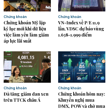
Chứng khoán
Chứng khoán
Chứng khoán Mỹ lập
VN-Index về P/E 11,9
kỷ lục mới khi dữ liệu
lần, VDSC dự báo vùng
việc làm yếu làm giảm
1.638-1.999 điểm
áp lực lãi suất
Chứng khoán
Chứng khoán
Đà tăng giảm đan xen
Chứng khoán hôm nay:
trên TTCK châu Á
Khuyến nghị mua
DMX, POW và chờ mua