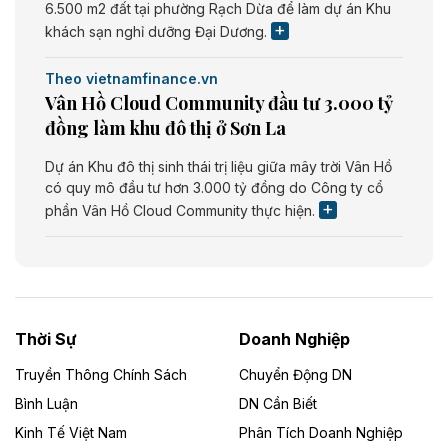
6.500 m2 đất tại phường Rạch Dừa để làm dự án Khu
khách sạn nghỉ dưỡng Đại Dương.
Theo vietnamfinance.vn
Vân Hồ Cloud Community đầu tư 3.000 tỷ
đồng làm khu đô thị ở Sơn La
Dự án Khu đô thị sinh thái trị liệu giữa mây trời Vân Hồ
có quy mô đầu tư hơn 3.000 tỷ đồng do Công ty cổ
phần Vân Hồ Cloud Community thực hiện.
Theo vietnamfinance.vn
Năng lượng môi trường Bắc Giang đầu tư
nhà máy điện rác 1.866 tỷ đồng
Thời Sự
Doanh Nghiệp
Dự án Nhà máy xử lý rác và phát điện Bắc Giang do
Công ty TNHH Năng lượng môi trường Bắc Giang làm
Truyền Thông Chính Sách
Chuyển Động DN
chủ đầu tư, có tổng mức đầu tư 1.866 tỷ đồng.
Bình Luận
DN Cần Biết
Kinh Tế Việt Nam
Phân Tích Doanh Nghiệp
Theo vietnamfinance.vn