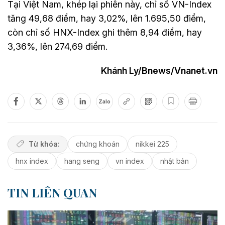
Tại Việt Nam, khép lại phiên này, chỉ số VN-Index
tăng 49,68 điểm, hay 3,02%, lên 1.695,50 điểm,
còn chỉ số HNX-Index ghi thêm 8,94 điểm, hay
3,36%, lên 274,69 điểm.
Khánh Ly/Bnews/Vnanet.vn
Zalo
Từ khóa:
chứng khoán
nikkei 225
hnx index
hang seng
vn index
nhật bản
TIN LIÊN QUAN