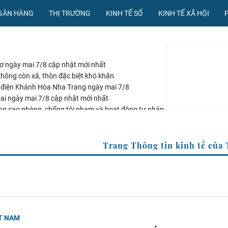
NGÂN HÀNG
THỊ TRƯỜNG
KINH TẾ SỐ
KINH TẾ XÃ HỘI
hơ ngày mai 7/8 cập nhật mới nhất
hông còn xã, thôn đặc biệt khó khăn
 điện Khánh Hòa Nha Trang ngày mai 7/8
Nai ngày mai 7/8 cập nhật mới nhất
ng cao phòng, chống tội phạm và hoạt động tư pháp
Trang Thông tin kinh tế
ỆT NAM