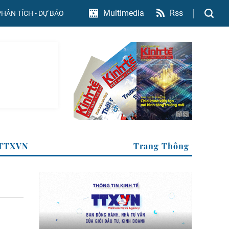
Rss
Multimedia
PHÂN TÍCH - DỰ BÁO
 của TTXVN
Trang Thông tin k