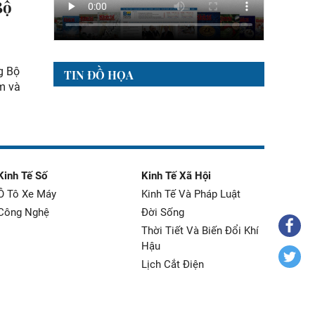
Bộ
g Bộ
TIN ĐỒ HỌA
m và
Kinh Tế Số
Kinh Tế Xã Hội
Ô Tô Xe Máy
Kinh Tế Và Pháp Luật
Công Nghệ
Đời Sống
Thời Tiết Và Biến Đổi Khí
Hậu
Lịch Cắt Điện