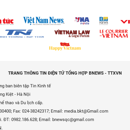
TRANG THÔNG TIN ĐIỆN TỬ TỔNG HỢP BNEWS - TTXVN
g ban biên tập Tin Kinh tế
ng Kiệt - Hà Nội
ể thao và Du lịch cấp.
9330400; Fax: 024-38242317; Email: media.bkt@Gmail.com
 Ái. ĐT: 0982.186.628; Email: bnewsqc@gmail.com
N.