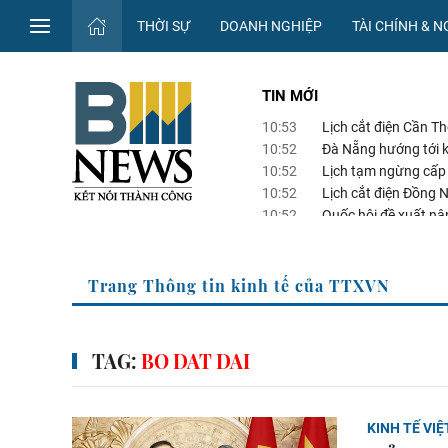
THỜI SỰ
DOANH NGHIỆP
TÀI CHÍNH & 
TIN MỚI
10:53
Lịch cắt điện Cần T
10:52
Đà Nẵng hướng tới k
10:52
Lịch tạm ngừng cấp
10:52
Lịch cắt điện Đồng 
10:52
Quốc hội đề xuất nâ
Trang Thông tin kinh tế của TTXVN
TAG:
BO DAT DAI
KINH TẾ VI