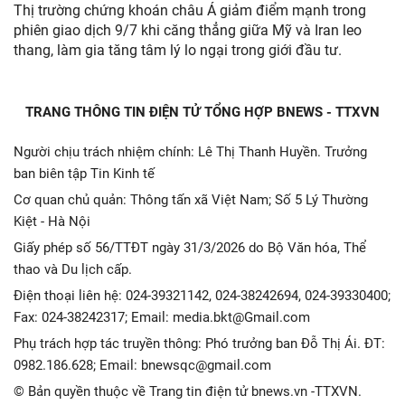
Thị trường chứng khoán châu Á giảm điểm mạnh trong
phiên giao dịch 9/7 khi căng thẳng giữa Mỹ và Iran leo
thang, làm gia tăng tâm lý lo ngại trong giới đầu tư.
TRANG THÔNG TIN ĐIỆN TỬ TỔNG HỢP BNEWS - TTXVN
Người chịu trách nhiệm chính: Lê Thị Thanh Huyền. Trưởng
ban biên tập Tin Kinh tế
Cơ quan chủ quản: Thông tấn xã Việt Nam; Số 5 Lý Thường
Kiệt - Hà Nội
Giấy phép số 56/TTĐT ngày 31/3/2026 do Bộ Văn hóa, Thể
thao và Du lịch cấp.
Điện thoại liên hệ: 024-39321142, 024-38242694, 024-39330400;
Fax: 024-38242317; Email: media.bkt@Gmail.com
Phụ trách hợp tác truyền thông: Phó trưởng ban Đỗ Thị Ái. ĐT:
0982.186.628; Email: bnewsqc@gmail.com
© Bản quyền thuộc về Trang tin điện tử bnews.vn -TTXVN.