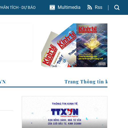
Rss
Multimedia
PHÂN TÍCH - DỰ BÁO
 TTXVN
Trang Thông tin kinh