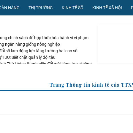
NGÂN HÀNG
THỊ TRƯỜNG
KINH TẾ SỐ
KINH TẾ XÃ HỘI
 dụng chính sách để hợp thức hóa hành vi vi phạm
ng ngân hàng giống nông nghiệp
ổi số làm động lực tăng trưởng hai con số
 IUU: Siết chặt quản lý đội tàu
ình Thử thách thanh niên đổi mới sáng tạo vì cộng
Trang Thông tin kinh tế của