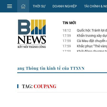
THỜI SỰ
DOANH NGHIỆP
TÀI CHÍNH & 
TIN MỚI
18:12
Quốc hội: Tránh lợi
17:59
Khẩn trương xây dự
17:59
Cà Mau đặt chuyển đ
17:59
Khắc phục "Thẻ vàng"
17:59
Khởi động chương tr
đồng bền vững
Trang Thông tin kinh tế của TTXVN
TAG:
COUPANG