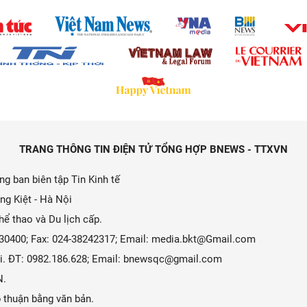
TRANG THÔNG TIN ĐIỆN TỬ TỔNG HỢP BNEWS - TTXVN
g ban biên tập Tin Kinh tế
ng Kiệt - Hà Nội
ể thao và Du lịch cấp.
9330400; Fax: 024-38242317; Email: media.bkt@Gmail.com
 Ái. ĐT: 0982.186.628; Email: bnewsqc@gmail.com
N.
 thuận bằng văn bản.