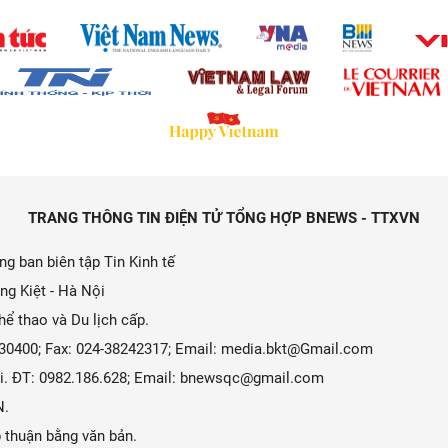
TRANG THÔNG TIN ĐIỆN TỬ TỔNG HỢP BNEWS - TTXVN
g ban biên tập Tin Kinh tế
ng Kiệt - Hà Nội
ể thao và Du lịch cấp.
9330400; Fax: 024-38242317; Email: media.bkt@Gmail.com
 Ái. ĐT: 0982.186.628; Email: bnewsqc@gmail.com
N.
 thuận bằng văn bản.