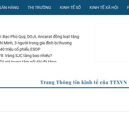
NGÂN HÀNG
THỊ TRƯỜNG
KINH TẾ SỐ
KINH TẾ XÃ HỘI
: Bạc Phú Quý, DOJI, Ancarat đồng loạt tăng
í Minh, 3 người trong gia đình bị thương
40 triệu cổ phiếu ESOP
/8: Vàng SJC tăng bao nhiêu?
Tỷ giá trung tâm nối dài đà tăng
Trang Thông tin kinh tế của TT