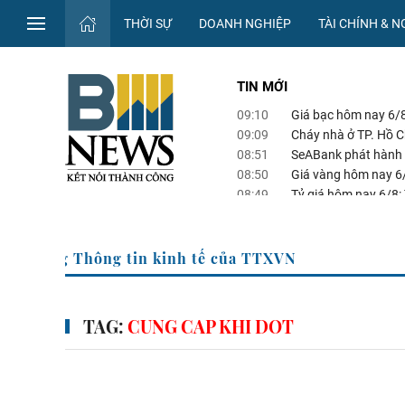
THỜI SỰ
DOANH NGHIỆP
TÀI CHÍNH & 
TIN MỚI
09:10
Giá bạc hôm nay 6/8
09:09
Cháy nhà ở TP. Hồ Ch
08:51
SeABank phát hành 
08:50
Giá vàng hôm nay 6
08:49
Tỷ giá hôm nay 6/8: 
Trang Thông tin kinh tế của TTXVN
TAG:
CUNG CAP KHI DOT