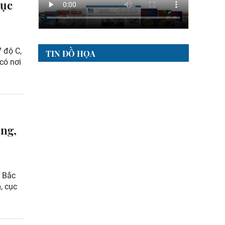
cục
 độ C,
TIN ĐỒ HỌA
có nơi
ộng,
u Bắc
, cục