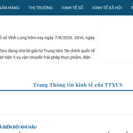
NGÂN HÀNG
THỊ TRƯỜNG
KINH TẾ SỐ
KINH TẾ XÃ HỘI
xổ số Vĩnh Long hôm nay ngày 7/8/2026. SXVL ngày
ero đang chờ lời giải từ Trung tâm Tài chính quốc tế
át hiện 5 vụ vận chuyển trái phép thực phẩm, điện
ển mới trong xây dựng lực lượng vũ trang
 quy mô dự trữ đạt 1% GDP vào năm 2030
Trang Thông tin kinh tế của TTX
À BIẾN ĐỔI KHÍ HẬU