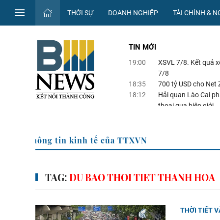
THỜI SỰ
DOANH NGHIỆP
TÀI CHÍNH & 
TIN MỚI
19:00
XSVL 7/8. Kết quả 
7/8
18:35
700 tỷ USD cho Net Z
18:12
Hải quan Lào Cai ph
thoại qua biên giới
17:38
Tây Ninh: Bước chuy
17:37
Hướng tới mục tiêu
Trang Thông tin kinh tế của TTXVN
TAG:
DU BAO THOI TIET THANH HOA
THỜI TIẾT V