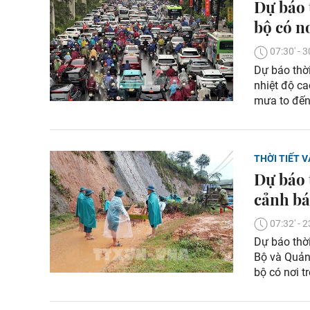
Dự báo 
bộ có n
07:30' -
Dự báo thời
nhiệt độ ca
mưa to đến 
THỜI TIẾT V
Dự báo 
cảnh bá
07:32' -
Dự báo thời
Bộ và Quản
bộ có nơi 