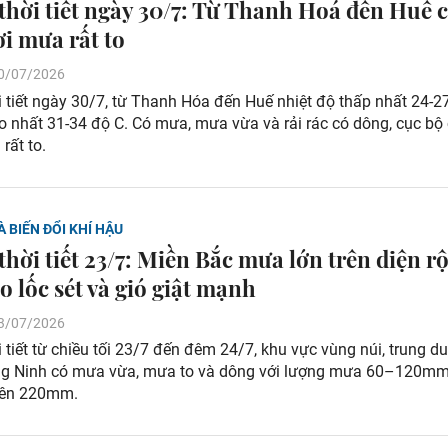
thời tiết ngày 30/7: Từ Thanh Hoá đến Huế 
ơi mưa rất to
 30/07/2026
 tiết ngày 30/7, từ Thanh Hóa đến Huế nhiệt độ thấp nhất 24-27
o nhất 31-34 độ C. Có mưa, mưa vừa và rải rác có dông, cục bộ 
rất to.
À BIẾN ĐỔI KHÍ HẬU
thời tiết 23/7: Miền Bắc mưa lớn trên diện r
o lốc sét và gió giật mạnh
 23/07/2026
 tiết từ chiều tối 23/7 đến đêm 24/7, khu vực vùng núi, trung d
g Ninh có mưa vừa, mưa to và dông với lượng mưa 60–120mm
trên 220mm.