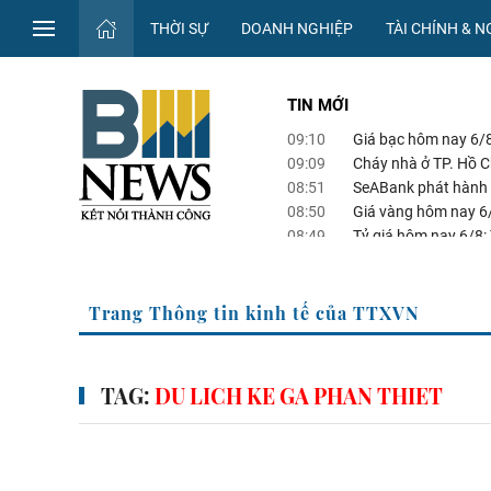
THỜI SỰ
DOANH NGHIỆP
TÀI CHÍNH & 
TIN MỚI
09:10
Giá bạc hôm nay 6/8
09:09
Cháy nhà ở TP. Hồ Ch
08:51
SeABank phát hành 
08:50
Giá vàng hôm nay 6
08:49
Tỷ giá hôm nay 6/8: 
Trang Thông tin kinh tế của TTXVN
TAG:
DU LICH KE GA PHAN THIET