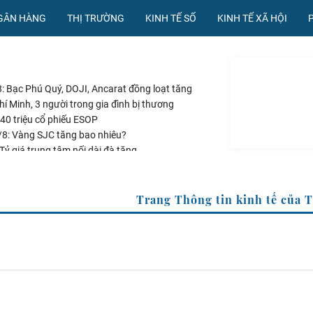
NGÂN HÀNG
THỊ TRƯỜNG
KINH TẾ SỐ
KINH TẾ XÃ HỘI
: Bạc Phú Quý, DOJI, Ancarat đồng loạt tăng
í Minh, 3 người trong gia đình bị thương
40 triệu cổ phiếu ESOP
/8: Vàng SJC tăng bao nhiêu?
Tỷ giá trung tâm nối dài đà tăng
Trang Thông tin kinh tế 