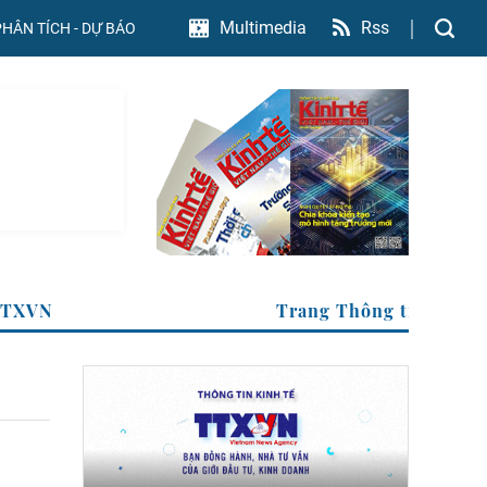
Rss
Multimedia
PHÂN TÍCH - DỰ BÁO
của TTXVN
Trang Thông tin k