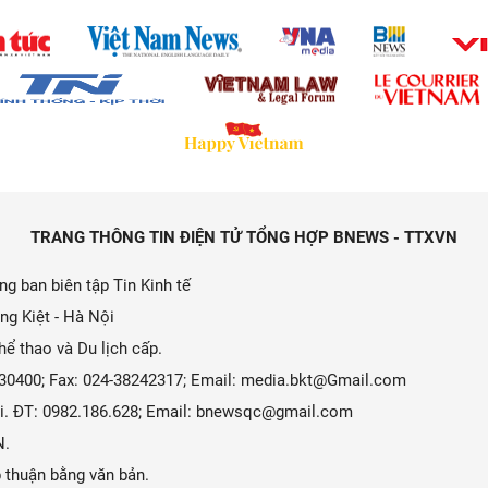
TRANG THÔNG TIN ĐIỆN TỬ TỔNG HỢP BNEWS - TTXVN
g ban biên tập Tin Kinh tế
ng Kiệt - Hà Nội
ể thao và Du lịch cấp.
9330400; Fax: 024-38242317; Email: media.bkt@Gmail.com
 Ái. ĐT: 0982.186.628; Email: bnewsqc@gmail.com
N.
 thuận bằng văn bản.