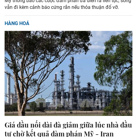
Mỹ thông báo các cuộc đàm phán đã diễn ra liên tục, song
vẫn đi kèm cảnh báo cứng rắn nếu thỏa thuận đổ vỡ.
HÀNG HOÁ
Giá dầu nối dài đà giảm giữa lúc nhà đầu
tư chờ kết quả đàm phán Mỹ - Iran