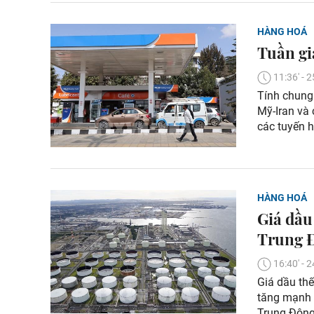
HÀNG HOÁ
Tuần gi
11:36' -
Tính chung
Mỹ-Iran và 
các tuyến 
HÀNG HOÁ
Giá dầu
Trung 
16:40' -
Giá dầu th
tăng mạnh 
Trung Đông 