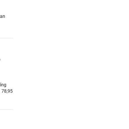
ran
o
uống
 78,95