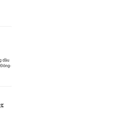
g dầu
 Đông-
ng