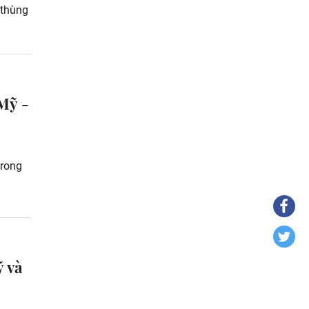
/thùng
Mỹ -
trong
ỹ và