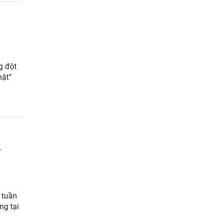
g đột
hặt”
ở
 tuần
ng tại