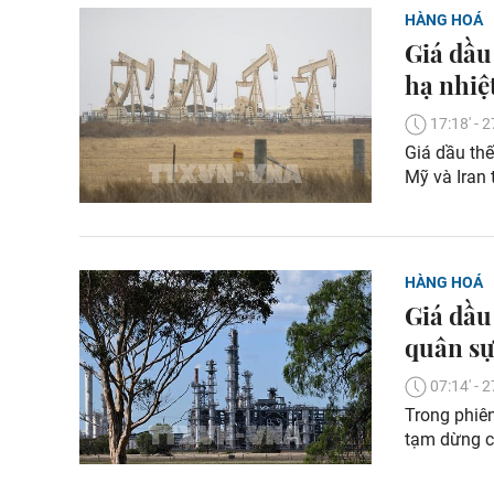
HÀNG HOÁ
Giá dầu
hạ nhiệ
17:18' -
Giá dầu thế
Mỹ và Iran 
HÀNG HOÁ
Giá dầu
quân sự
07:14' -
Trong phiên
tạm dừng c