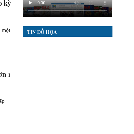
o kỳ
n một
TIN ĐỒ HỌA
ơn 1
hấp
1