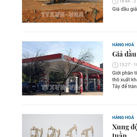
16:44' -
Giá dầu giả
HÀNG HOÁ
Giá dầu
13:27' -
Giới phân 
thô xuất k
Tây để trá
HÀNG HOÁ
Xung độ
tuần