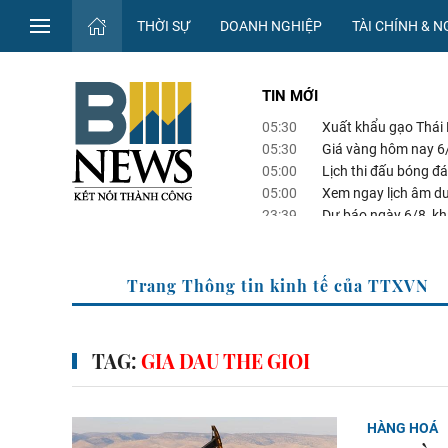
THỜI SỰ
DOANH NGHIỆP
TÀI CHÍNH & 
TIN MỚI
05:30
Xuất khẩu gạo Thái
05:30
Giá vàng hôm nay 6
05:00
Lịch thi đấu bóng 
05:00
Xem ngay lịch âm d
23:39
Dự báo ngày 6/8, kh
TTXVN
Trang Thông tin kinh 
TAG:
GIA DAU THE GIOI
HÀNG HOÁ