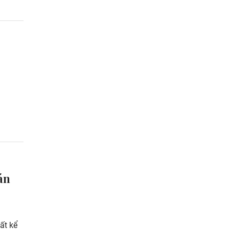
án
ất kể