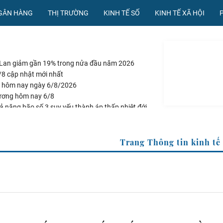
NGÂN HÀNG
THỊ TRƯỜNG
KINH TẾ SỐ
KINH TẾ XÃ HỘI
 Lan giảm gần 19% trong nửa đầu năm 2026
/8 cập nhật mới nhất
đá hôm nay ngày 6/8/2026
ương hôm nay 6/8
ả năng bão số 3 suy yếu thành áp thấp nhiệt đới
tế của TTXVN
Trang Thô