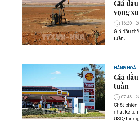
Giá dầu
vọng xu
16:20' -
Giá dầu thế
tuần.
HÀNG HOÁ
Giá dầu
tuần
07:43' -
Chốt phiên
nhất kể từ 
USD/thùng,