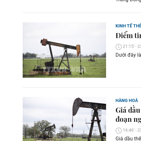
KINH TẾ THẾ
Điểm tin
21:15' -
Dưới đây là
HÀNG HOÁ
Giá dầu
đoạn n
16:46' -
Giá dầu thế