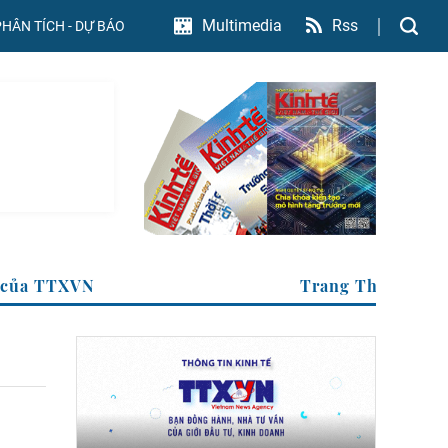
Rss
Multimedia
PHÂN TÍCH - DỰ BÁO
ng tin kinh tế của TTXVN
Tr