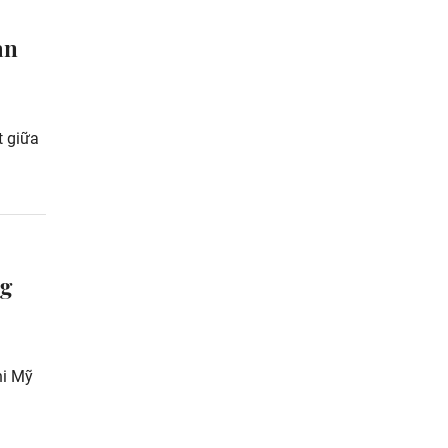
an
t giữa
ng
hi Mỹ