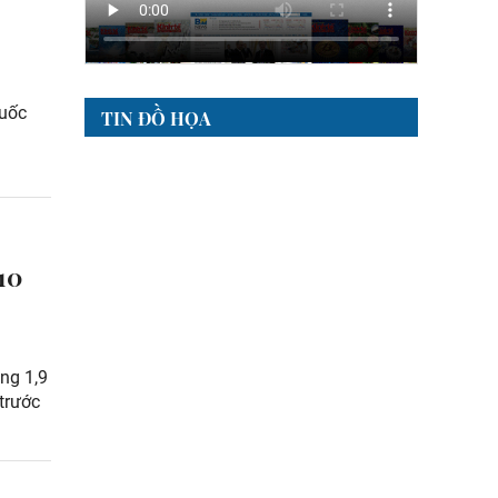
Quốc
TIN ĐỒ HỌA
10
ng 1,9
trước