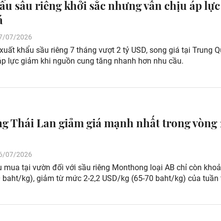
ẩu sầu riêng khởi sắc nhưng vẫn chịu áp lực
á
 27/07/2026
uất khẩu sầu riêng 7 tháng vượt 2 tỷ USD, song giá tại Trung 
áp lực giảm khi nguồn cung tăng nhanh hơn nhu cầu.
ng Thái Lan giảm giá mạnh nhất trong vòng 
 26/07/2026
u mua tại vườn đối với sầu riêng Monthong loại AB chỉ còn khoả
 baht/kg), giảm từ mức 2-2,2 USD/kg (65-70 baht/kg) của tuần 