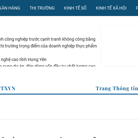
NGÂN HÀNG
THỊ TRƯỜNG
KINH TẾ SỐ
KINH TẾ XÃ HỘI
nh công nghiệp trước cạnh tranh không công bằng
à thị trường trọng điểm của doanh nghiệp thực phẩm
 nghệ cao tỉnh Hưng Yên
 cung dự án, đón dòng vốn đầu tư chất lượng cao
ệt Nam nổi bật ngày 6/8/2026
ế của TTXVN
Trang Thô