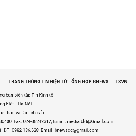
TRANG THÔNG TIN ĐIỆN TỬ TỔNG HỢP BNEWS - TTXVN
g ban biên tập Tin Kinh tế
ng Kiệt - Hà Nội
ể thao và Du lịch cấp.
9330400; Fax: 024-38242317; Email: media.bkt@Gmail.com
 Ái. ĐT: 0982.186.628; Email: bnewsqc@gmail.com