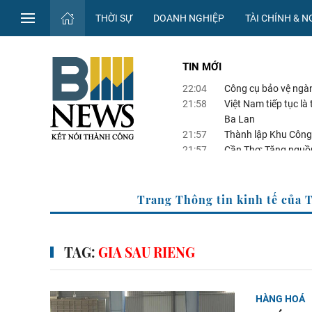
THỜI SỰ
DOANH NGHIỆP
TÀI CHÍNH & 
TIN MỚI
22:04
Công cụ bảo vệ ngà
21:58
Việt Nam tiếp tục l
Ba Lan
21:57
Thành lập Khu Công
21:57
Cần Thơ: Tăng nguồn
21:44
Điểm tin kinh tế Vi
TTXVN
Trang Thông tin kinh t
TAG:
GIA SAU RIENG
HÀNG HOÁ