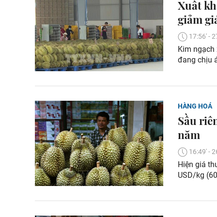
Xuất kh
giảm gi
17:56' -
Kim ngạch x
đang chịu 
HÀNG HOÁ
Sầu riê
năm
16:49' -
Hiện giá th
USD/kg (60