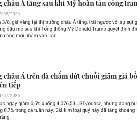
g châu Á tăng sau khi Mỹ hoãn tấn công Ira
 03/08/2026
 3/8, giá vàng tại thị trường châu Á tăng, trái ngược với sự sụt
ường dầu mỏ sau khi Tổng thống Mỹ Donald Trump quyết định đì
ấn công mới nhằm vào Iran.
g châu Á trên đà chấm dứt chuỗi giảm giá b
ên tiếp
 31/07/2026
iao ngay giảm 0,5% xuống 4.076,53 USD/ounce, nhưng đang h
g 0,7% trong cả tuần này. Giá kim loại quý này đã tăng khoảng
háng.