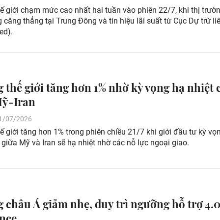
ế giới chạm mức cao nhất hai tuần vào phiên 22/7, khi thị trườ
căng thẳng tại Trung Đông và tín hiệu lãi suất từ Cục Dự trữ li
ed).
g thế giới tăng hơn 1% nhờ kỳ vọng hạ nhiệt 
Mỹ-Iran
 21/07/2026
ế giới tăng hơn 1% trong phiên chiều 21/7 khi giới đầu tư kỳ vọ
giữa Mỹ và Iran sẽ hạ nhiệt nhờ các nỗ lực ngoại giao.
g châu Á giảm nhẹ, duy trì ngưỡng hỗ trợ 4.
nce