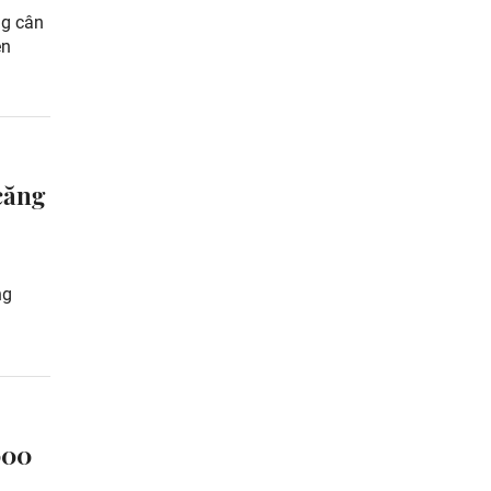
ng cân
ên
căng
ng
000