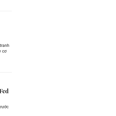
 tranh
y cơ
 Fed
trước