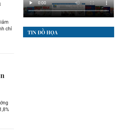
n
 giảm
nh chỉ
TIN ĐỒ HỌA
ốn
ướng
 1,8%