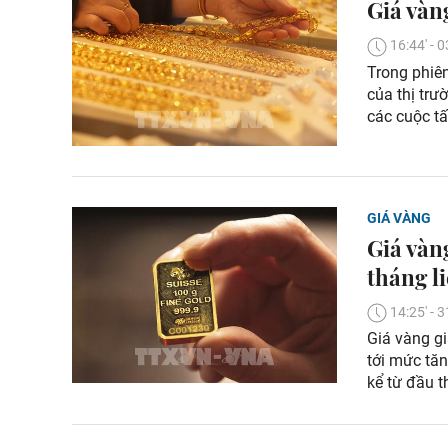
Giá vàn
16:44' -
Trong phiên
của thị tr
các cuộc t
GIÁ VÀNG
Giá vàn
tháng li
14:25' -
Giá vàng g
tới mức tăn
kể từ đầu t