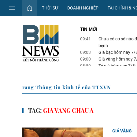
THỜI SỰ
DOANH NGHIỆP
TÀI CHÍNH & 
TIN MỚI
09:41
Chưa có cơ sở nào 
bệnh
09:03
Giá bạc hôm nay 7/8
09:00
Giá vàng hôm nay 7
08:59
Tỷ giá hôm nay 7/8:
08:49
Đồng Tháp tăng tốc 
Trang Thông tin kinh tế của T
TAG:
GIA VANG CHAU A
GIÁ VÀNG