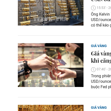
15:53' -
Ông Kelvin 
USD/ounce.
có thể kéo
GIÁ VÀNG
Giá vàn
khi căn
07:40' -
Trong phiê
USD/ounce,
buộc Fed ph
GIÁ VÀNG