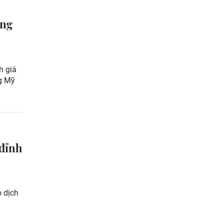
́ng
h giá
ng Mỹ
 đỉnh
o dịch