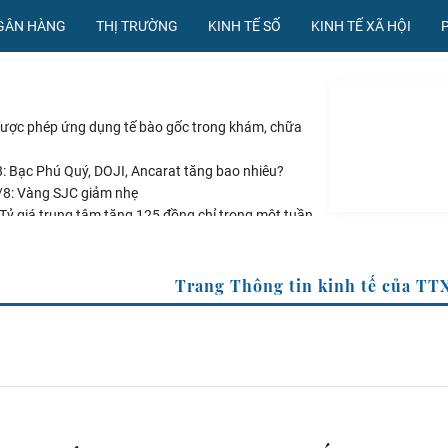
NGÂN HÀNG
THỊ TRƯỜNG
KINH TẾ SỐ
KINH TẾ XÃ HỘI
được phép ứng dụng tế bào gốc trong khám, chữa
: Bạc Phú Quý, DOJI, Ancarat tăng bao nhiêu?
/8: Vàng SJC giảm nhẹ
 Tỷ giá trung tâm tăng 125 đồng chỉ trong một tuần
giải ngân đầu tư công, tạo lực đẩy tăng trưởng
TXVN
Trang Thông tin k