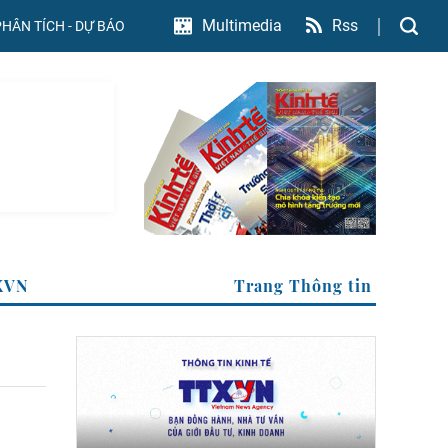
Rss
Multimedia
PHÂN TÍCH - DỰ BÁO
inh tế của TTXVN
Trang Thôn