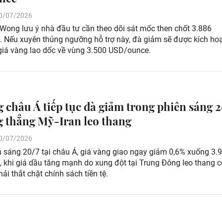
 20/07/2026
Wong lưu ý nhà đầu tư cần theo dõi sát mốc then chốt 3.886
 Nếu xuyên thủng ngưỡng hỗ trợ này, đà giảm sẽ được kích hoạ
 giá vàng lao dốc về vùng 3.500 USD/ounce.
g châu Á tiếp tục đà giảm trong phiên sáng 2
g thẳng Mỹ-Iran leo thang
 20/07/2026
n sáng 20/7 tại châu Á, giá vàng giao ngay giảm 0,6% xuống 3.
 khi giá dầu tăng mạnh do xung đột tại Trung Đông leo thang c
ải thắt chặt chính sách tiền tệ.