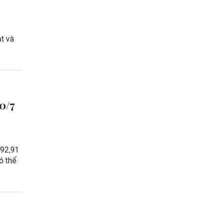
t và
0/7
992,91
ó thể