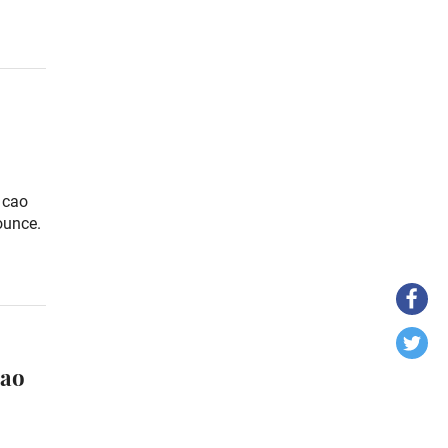
 cao
ounce.
cao