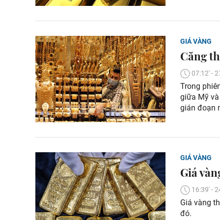
GIÁ VÀNG
Căng th
07:12' -
Trong phiên
giữa Mỹ và 
gián đoạn 
GIÁ VÀNG
Giá vàn
16:39' -
Giá vàng th
đó.