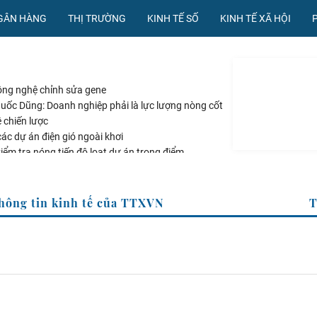
NGÂN HÀNG
THỊ TRƯỜNG
KINH TẾ SỐ
KINH TẾ XÃ HỘI
ông nghệ chỉnh sửa gene
ốc Dũng: Doanh nghiệp phải là lực lượng nòng cốt
 chiến lược
các dự án điện gió ngoài khơi
iểm tra nóng tiến độ loạt dự án trọng điểm
ối xuất khẩu thủy sản Vĩnh Long
g Thông tin kinh tế của TTXVN