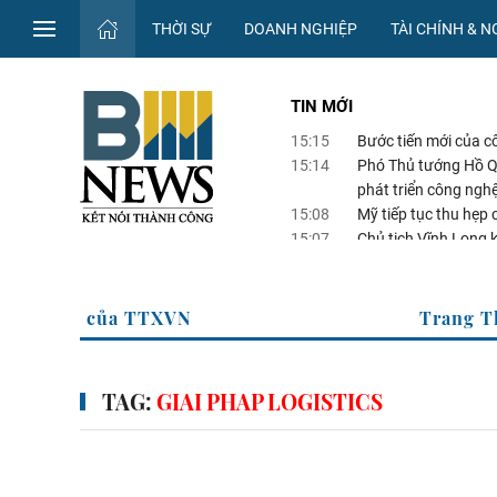
THỜI SỰ
DOANH NGHIỆP
TÀI CHÍNH & 
TIN MỚI
15:15
Bước tiến mới của c
15:14
Phó Thủ tướng Hồ Qu
phát triển công nghệ
15:08
Mỹ tiếp tục thu hẹp 
15:07
Chủ tịch Vĩnh Long k
14:57
Chứng minh thư mở l
g tin kinh tế của TTXVN
Tran
TAG:
GIAI PHAP LOGISTICS