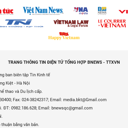
TRANG THÔNG TIN ĐIỆN TỬ TỔNG HỢP BNEWS - TTXVN
g ban biên tập Tin Kinh tế
ng Kiệt - Hà Nội
ể thao và Du lịch cấp.
9330400; Fax: 024-38242317; Email: media.bkt@Gmail.com
 Ái. ĐT: 0982.186.628; Email: bnewsqc@gmail.com
N.
 thuận bằng văn bản.