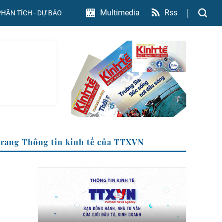
Rss
Multimedia
PHÂN TÍCH - DỰ BÁO
Trang Thông tin kinh tế của TTXVN