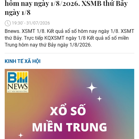
hôm nay ngày 1/8/2026. XSMB thứ Bảy
ngày 1/8
19:30' - 31/07/2026
Bnews. XSMT 1/8. Kết quả xổ số hôm nay ngày 1/8. XSMT
thứ Bảy. Trực tiếp KQXSMT ngày 1/8 Kết quả xổ số miền
Trung hôm nay thứ Bảy ngày 1/8/2026.
KINH TẾ XÃ HỘI