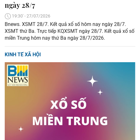
ngày 28/7
19:30' - 27/07/2026
Bnews. XSMT 28/7. Kết quả xổ số hôm nay ngày 28/7.
XSMT thứ Ba. Trực tiếp KQXSMT ngày 28/7. Kết quả xổ số
miền Trung hôm nay thứ Ba ngày 28/7/2026.
KINH TẾ XÃ HỘI