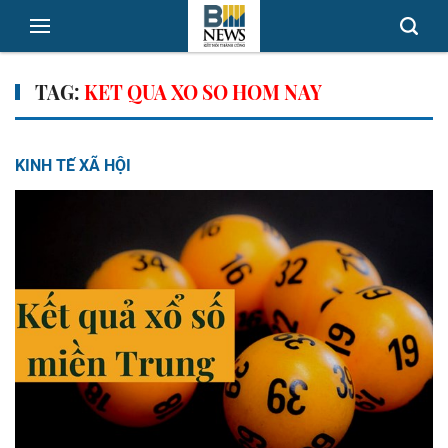
TAG:
KET QUA XO SO HOM NAY
KINH TẾ XÃ HỘI