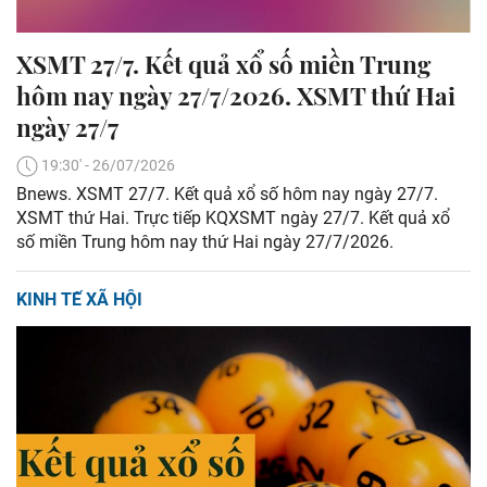
XSMT 27/7. Kết quả xổ số miền Trung
hôm nay ngày 27/7/2026. XSMT thứ Hai
ngày 27/7
19:30' - 26/07/2026
Bnews. XSMT 27/7. Kết quả xổ số hôm nay ngày 27/7.
XSMT thứ Hai. Trực tiếp KQXSMT ngày 27/7. Kết quả xổ
số miền Trung hôm nay thứ Hai ngày 27/7/2026.
KINH TẾ XÃ HỘI