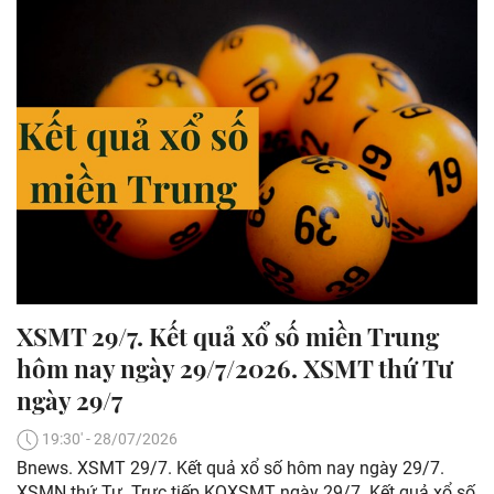
XSMT 29/7. Kết quả xổ số miền Trung
hôm nay ngày 29/7/2026. XSMT thứ Tư
ngày 29/7
19:30' - 28/07/2026
Bnews. XSMT 29/7. Kết quả xổ số hôm nay ngày 29/7.
XSMN thứ Tư. Trực tiếp KQXSMT ngày 29/7. Kết quả xổ số