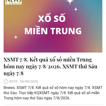
XSMT 7/8. Kết quả xổ số miền Trung
hôm nay ngày 7/8/2026. XSMT thứ Sáu
ngày 7/8
20:05' - 06/08/2026
Bnews. XSMT 7/8. Kết quả xổ số hôm nay ngày 7/8. XSMT
thứ Sáu. Trực tiếp KQXSMT ngày 7/8. Kết quả xổ số miền
Trung hôm nay thứ Sáu ngày 7/8/2026.