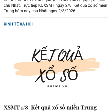
chủ Nhật. Trực tiếp KQXSMT ngày 2/8. Kết quả xổ số miền
Trung hôm nay chủ Nhật ngày 2/8/2026.
KINH TẾ XÃ HỘI
XSMT 1/8. Kết quả xổ số miền Trung