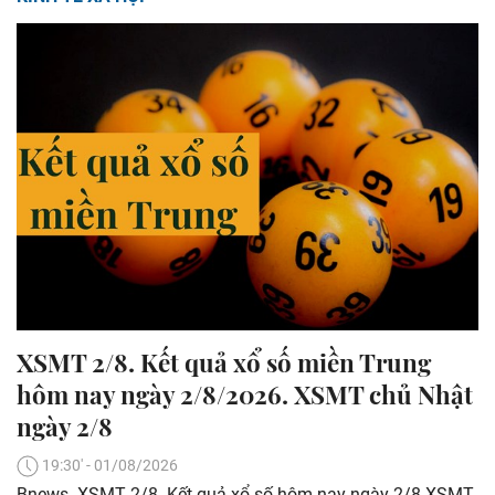
XSMT 2/8. Kết quả xổ số miền Trung
hôm nay ngày 2/8/2026. XSMT chủ Nhật
ngày 2/8
19:30' - 01/08/2026
Bnews. XSMT 2/8. Kết quả xổ số hôm nay ngày 2/8 XSMT