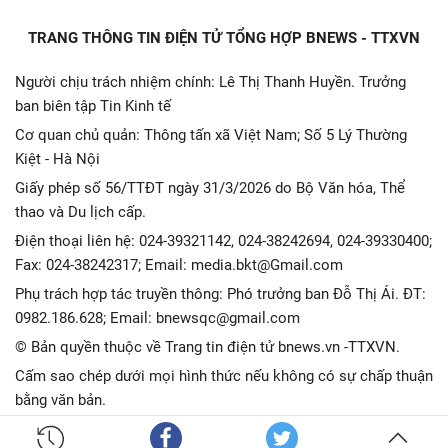
TRANG THÔNG TIN ĐIỆN TỬ TỔNG HỢP BNEWS - TTXVN
Người chịu trách nhiệm chính: Lê Thị Thanh Huyền. Trưởng
ban biên tập Tin Kinh tế
Cơ quan chủ quản: Thông tấn xã Việt Nam; Số 5 Lý Thường
Kiệt - Hà Nội
Giấy phép số 56/TTĐT ngày 31/3/2026 do Bộ Văn hóa, Thể
thao và Du lịch cấp.
Điện thoại liên hệ: 024-39321142, 024-38242694, 024-39330400;
Fax: 024-38242317; Email: media.bkt@Gmail.com
Phụ trách hợp tác truyền thông: Phó trưởng ban Đỗ Thị Ái. ĐT:
0982.186.628; Email: bnewsqc@gmail.com
© Bản quyền thuộc về Trang tin điện tử bnews.vn -TTXVN.
Cấm sao chép dưới mọi hình thức nếu không có sự chấp thuận
bằng văn bản.