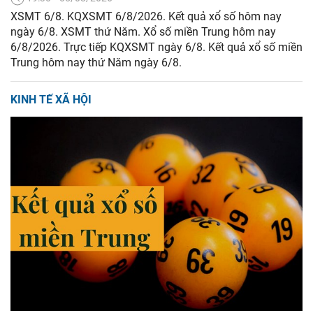
XSMT 6/8. KQXSMT 6/8/2026. Kết quả xổ số hôm nay
ngày 6/8. XSMT thứ Năm. Xổ số miền Trung hôm nay
6/8/2026. Trực tiếp KQXSMT ngày 6/8. Kết quả xổ số miền
Trung hôm nay thứ Năm ngày 6/8.
KINH TẾ XÃ HỘI