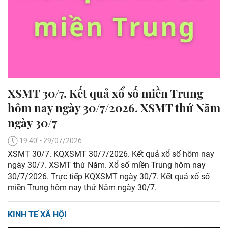
XSMT 30/7. Kết quả xổ số miền Trung
hôm nay ngày 30/7/2026. XSMT thứ Năm
ngày 30/7
19:40' - 29/07/2026
XSMT 30/7. KQXSMT 30/7/2026. Kết quả xổ số hôm nay
ngày 30/7. XSMT thứ Năm. Xổ số miền Trung hôm nay
30/7/2026. Trực tiếp KQXSMT ngày 30/7. Kết quả xổ số
miền Trung hôm nay thứ Năm ngày 30/7.
KINH TẾ XÃ HỘI