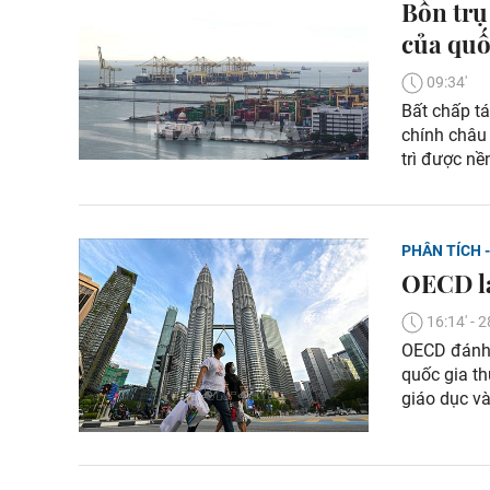
Bốn trụ
của quố
09:34'
Bất chấp tá
chính châu
trì được nề
PHÂN TÍCH 
OECD lạ
16:14' -
OECD đánh 
quốc gia t
giáo dục và