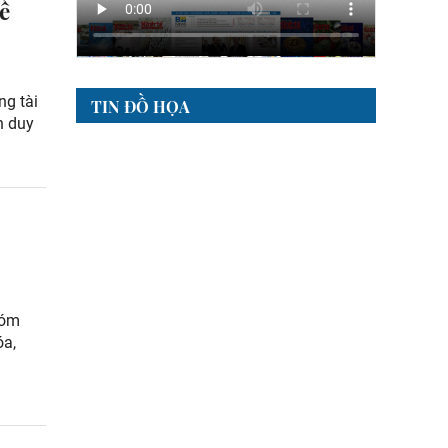
ế
ng tài
TIN ĐỒ HỌA
n duy
hóm
óa,