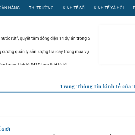
NGÂN HÀNG
THỊ TRƯỜNG
KINH TẾ SỐ
KINH TẾ XÃ HỘI
nước rút”, quyết tâm đóng điện 14 dự án trong 5
 cường quản lý sản lượng trái cây trong mùa vụ
m trọng, tỉnh lộ 543D tạm thời tê liệt
h quy trình sản xuất chip bán dẫn tại Mỹ
iáo dục Tây Ninh thêm khởi sắc
 TTXVN
Trang Thông tin kinh 
 GIỚI