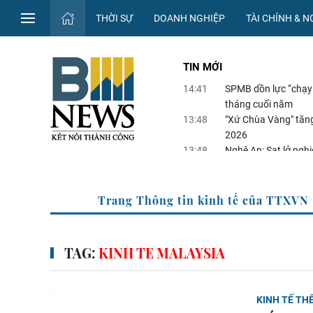
THỜI SỰ
DOANH NGHIỆP
TÀI CHÍNH & 
TIN MỚI
14:41
SPMB dồn lực “chạy 
tháng cuối năm
13:48
"Xứ Chùa Vàng" tăng
2026
13:48
Nghệ An: Sạt lở nghiê
13:36
Startup tái định hìn
13:36
Bức tranh hạ tầng g
Trang Thông tin kinh tế của
TAG:
KINH TE MALAYSIA
KINH TẾ THẾ