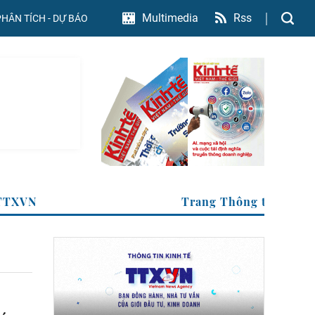
Rss
Multimedia
PHÂN TÍCH - DỰ BÁO
tế của TTXVN
Trang Thông ti