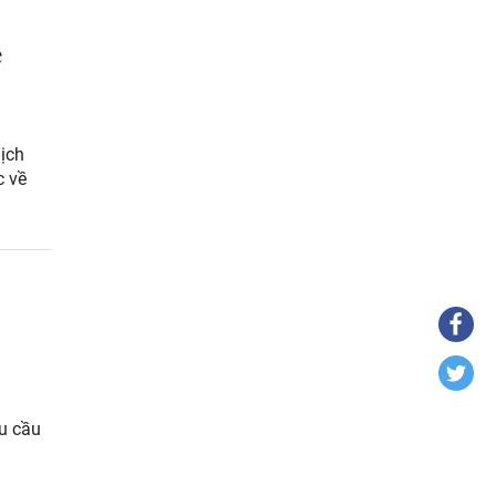
e
ịch
c về
u cầu