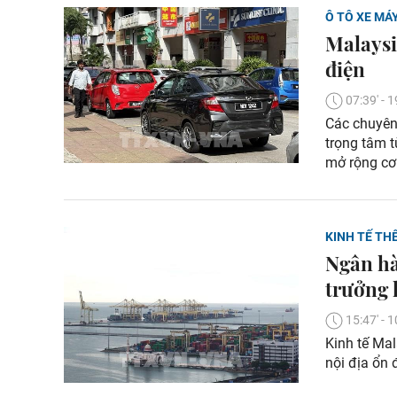
Ô TÔ XE MÁ
Malaysi
điện
07:39' -
Các chuyên
trọng tâm t
mở rộng cơ 
KINH TẾ THẾ
Ngân hà
trưởng 
15:47' -
Kinh tế Ma
nội địa ổn 