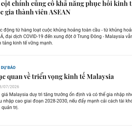
 cột chính củng cố khả năng phục hồi kinh t
c gia thành viên ASEAN
c động từ hàng loạt cuộc khủng hoảng toàn cầu - từ khủng hoả
 Á, đại dịch COVID-19 đến xung đột ở Trung Đông - Malaysia vẫ
n tảng kinh tế vững mạnh.
- DỰ BÁO
c quan về triển vọng kinh tế Malaysia
 28/07/2026
giá Malaysia duy trì tăng trưởng ổn định và có thể gia nhập n
hu nhập cao giai đoạn 2028-2030, nếu đẩy mạnh cải cách tài kh
 quản trị.