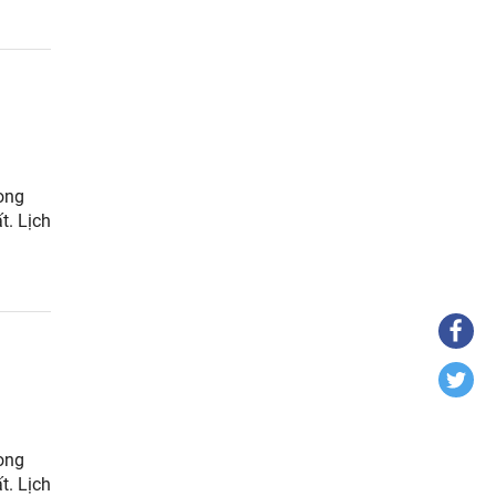
ong
t. Lịch
ong
t. Lịch