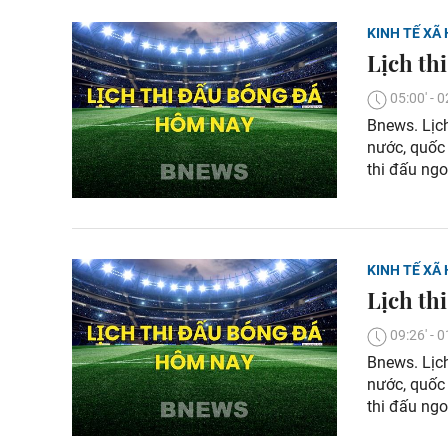
KINH TẾ XÃ 
Lịch th
05:00' -
Bnews. Lịc
nước, quốc
thi đấu ngo
KINH TẾ XÃ 
Lịch th
09:26' -
Bnews. Lịc
nước, quốc
thi đấu ngo