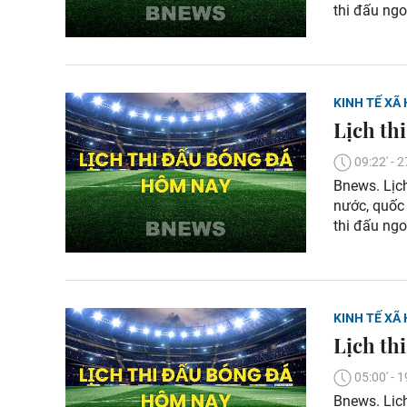
thi đấu ngo
KINH TẾ XÃ 
Lịch th
09:22' -
Bnews. Lịc
nước, quốc
thi đấu ngo
KINH TẾ XÃ 
Lịch th
05:00' -
Bnews. Lịc