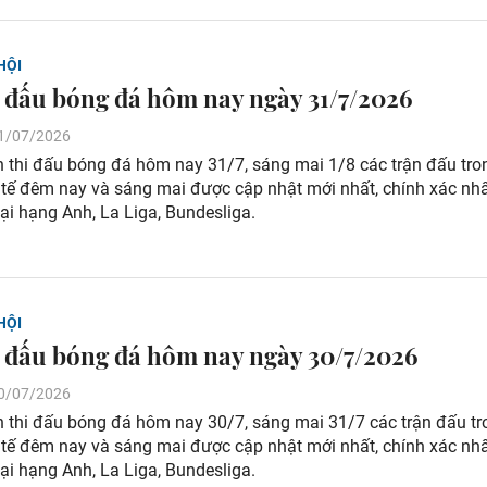
HỘI
i đấu bóng đá hôm nay ngày 31/7/2026
 31/07/2026
h thi đấu bóng đá hôm nay 31/7, sáng mai 1/8 các trận đấu tro
 tế đêm nay và sáng mai được cập nhật mới nhất, chính xác nhấ
ại hạng Anh, La Liga, Bundesliga.
HỘI
i đấu bóng đá hôm nay ngày 30/7/2026
 30/07/2026
h thi đấu bóng đá hôm nay 30/7, sáng mai 31/7 các trận đấu tr
 tế đêm nay và sáng mai được cập nhật mới nhất, chính xác nhấ
ại hạng Anh, La Liga, Bundesliga.