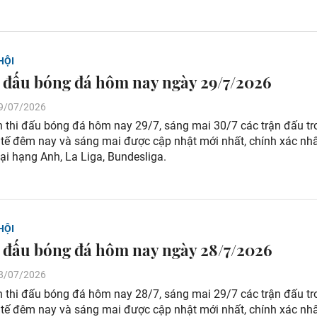
HỘI
i đấu bóng đá hôm nay ngày 29/7/2026
 29/07/2026
h thi đấu bóng đá hôm nay 29/7, sáng mai 30/7 các trận đấu tr
 tế đêm nay và sáng mai được cập nhật mới nhất, chính xác nhấ
ại hạng Anh, La Liga, Bundesliga.
HỘI
i đấu bóng đá hôm nay ngày 28/7/2026
 28/07/2026
h thi đấu bóng đá hôm nay 28/7, sáng mai 29/7 các trận đấu tr
 tế đêm nay và sáng mai được cập nhật mới nhất, chính xác nhấ