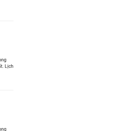
ong
t. Lịch
ong