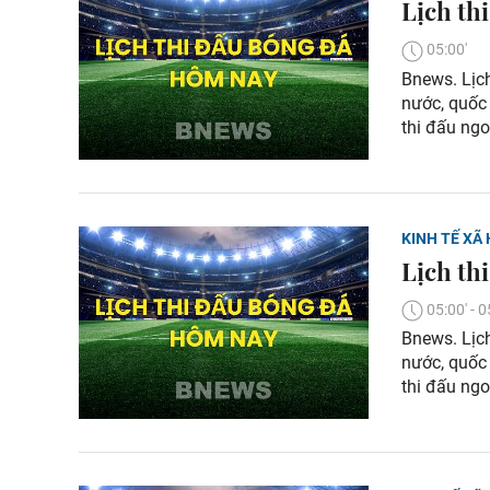
Lịch th
05:00'
Bnews. Lịc
nước, quốc
thi đấu ngo
KINH TẾ XÃ 
Lịch th
05:00' -
Bnews. Lịc
nước, quốc
thi đấu ngo