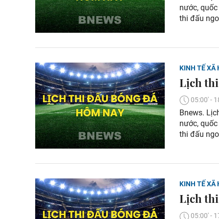
nước, quốc
thi đấu ngo
KINH TẾ XÃ 
Lịch th
05:00' -
Bnews. Lịc
nước, quốc
thi đấu ngo
KINH TẾ XÃ 
Lịch th
05:00' -