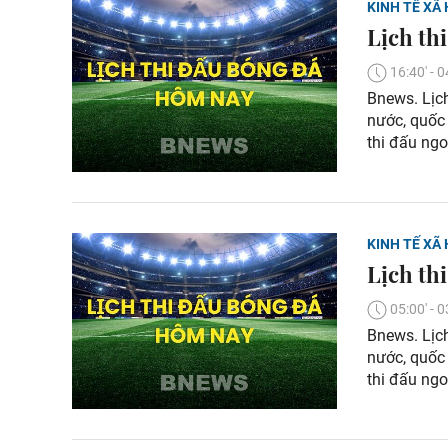
KINH TẾ XÃ 
Lịch th
16:40' -
Bnews. Lịc
nước, quốc
thi đấu ngo
KINH TẾ XÃ 
Lịch th
05:00' -
Bnews. Lịc
nước, quốc
thi đấu ngo