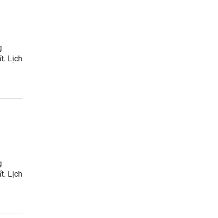
g
t. Lịch
g
t. Lịch