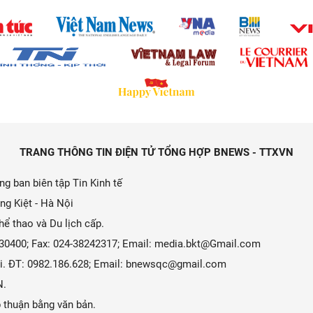
TRANG THÔNG TIN ĐIỆN TỬ TỔNG HỢP BNEWS - TTXVN
g ban biên tập Tin Kinh tế
ng Kiệt - Hà Nội
ể thao và Du lịch cấp.
9330400; Fax: 024-38242317; Email: media.bkt@Gmail.com
 Ái. ĐT: 0982.186.628; Email: bnewsqc@gmail.com
N.
 thuận bằng văn bản.