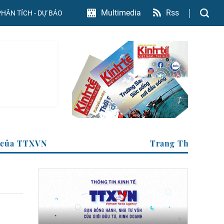
Rss
Multimedia
PHÂN TÍCH - DỰ BÁO
nh tế của TTXVN
Trang Thông 