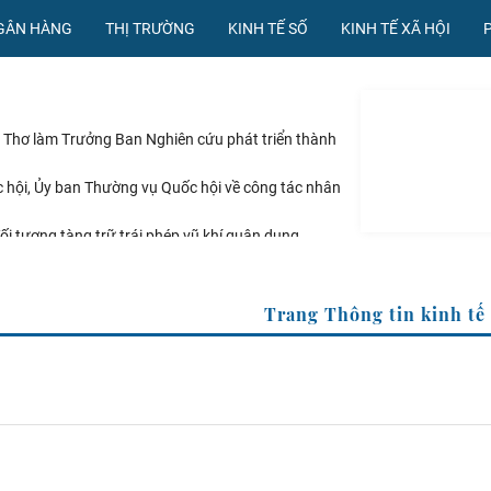
NGÂN HÀNG
THỊ TRƯỜNG
KINH TẾ SỐ
KINH TẾ XÃ HỘI
 Thơ làm Trưởng Ban Nghiên cứu phát triển thành
 hội, Ủy ban Thường vụ Quốc hội về công tác nhân
ối tượng tàng trữ trái phép vũ khí quân dụng
ại giao lần thứ 33: Tăng cường thống nhất hành
 các cơ quan đối ngoại
g Chiến dịch 90 ngày đêm khám sức khỏe miễn phí
VN
Trang Thông tin ki