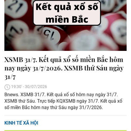
XSMB 31/7. Kết quả xổ số miền Bắc hôm
nay ngày 31/7/2026. XSMB thứ Sáu ngày
31/7
19:30' - 30/07/2026
Bnews. XSMB 31/7. Kết quả xổ số hôm nay ngày 31/7.
XSMB thứ Sáu. Trực tiếp KQXSMB ngày 31/7. Kết quả xổ
số miền Bắc hôm nay thứ Sáu ngày 31/7/2026.
KINH TẾ XÃ HỘI