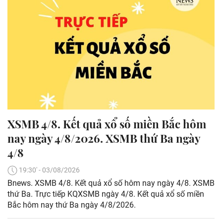
XSMB 4/8. Kết quả xổ số miền Bắc hôm
nay ngày 4/8/2026. XSMB thứ Ba ngày
4/8
19:30' - 03/08/2026
Bnews. XSMB 4/8. Kết quả xổ số hôm nay ngày 4/8. XSMB
thứ Ba. Trực tiếp KQXSMB ngày 4/8. Kết quả xổ số miền
Bắc hôm nay thứ Ba ngày 4/8/2026.