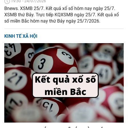
19:30' - 24/07/2026
Bnews. XSMB 25/7. Kết quả xổ số hôm nay ngày 25/7.
XSMB thứ Bảy. Trực tiếp KQXSMB ngày 25/7. Kết quả xổ
số miền Bắc hôm nay thứ Bảy ngày 25/7/2026.
KINH TẾ XÃ HỘI