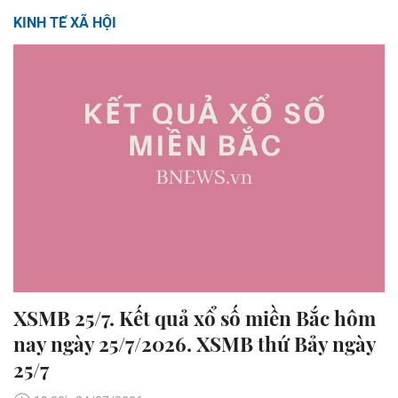
KINH TẾ XÃ HỘI
XSMB 25/7. Kết quả xổ số miền Bắc hôm
nay ngày 25/7/2026. XSMB thứ Bảy ngày
25/7