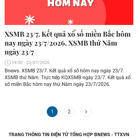
XSMB 23/7. Kết quả xổ số miền Bắc hôm
nay ngày 23/7/2026. XSMB thứ Năm
ngày 23/7
19:30' - 22/07/2026
Bnews. XSMB 23/7. Kết quả xổ số hôm nay ngày 23/7.
XSMB thứ Năm. Trực tiếp KQXSMB ngày 23/7. Kết quả xổ
số miền Bắc hôm nay thứ Năm ngày 23/7/2026.
1
2
TRANG THÔNG TIN ĐIỆN TỬ TỔNG HỢP BNEWS - TTXVN