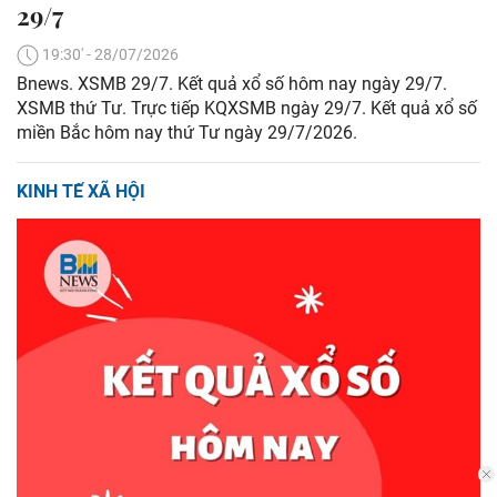
29/7
19:30' - 28/07/2026
Bnews. XSMB 29/7. Kết quả xổ số hôm nay ngày 29/7.
XSMB thứ Tư. Trực tiếp KQXSMB ngày 29/7. Kết quả xổ số
miền Bắc hôm nay thứ Tư ngày 29/7/2026.
KINH TẾ XÃ HỘI