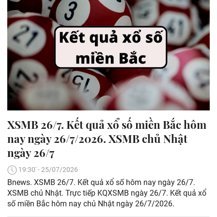
XSMB 26/7. Kết quả xổ số miền Bắc hôm
nay ngày 26/7/2026. XSMB chủ Nhật
ngày 26/7
19:30' - 25/07/2026
Bnews. XSMB 26/7. Kết quả xổ số hôm nay ngày 26/7.
XSMB chủ Nhật. Trực tiếp KQXSMB ngày 26/7. Kết quả xổ
số miền Bắc hôm nay chủ Nhật ngày 26/7/2026.