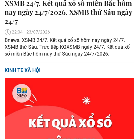
XSMB 24/7. Kết quả xổ số miền Bắc hôm
nay ngày 24/7/2026. XSMB thứ Sáu ngày
24/7
22:04' - 23/07/2026
Bnews. XSMB 24/7. Kết quả xổ số hôm nay ngày 24/7.
XSMB thứ Sáu. Trực tiếp KQXSMB ngày 24/7. Kết quả xổ
số miền Bắc hôm nay thứ Sáu ngày 24/7/2026.
KINH TẾ XÃ HỘI