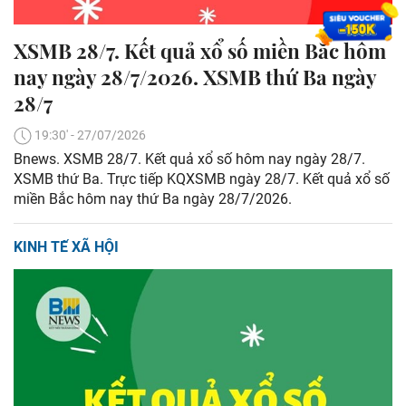
XSMB 28/7. Kết quả xổ số miền Bắc hôm
nay ngày 28/7/2026. XSMB thứ Ba ngày
28/7
19:30' - 27/07/2026
Bnews. XSMB 28/7. Kết quả xổ số hôm nay ngày 28/7.
XSMB thứ Ba. Trực tiếp KQXSMB ngày 28/7. Kết quả xổ số
miền Bắc hôm nay thứ Ba ngày 28/7/2026.
KINH TẾ XÃ HỘI