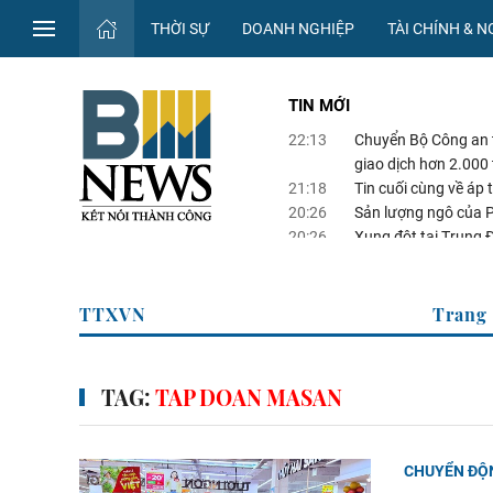
THỜI SỰ
DOANH NGHIỆP
TÀI CHÍNH & 
TIN MỚI
22:13
Chuyển Bộ Công an t
giao dịch hơn 2.000
21:18
Tin cuối cùng về áp t
20:26
Sản lượng ngô của 
20:26
Xung đột tại Trung Đ
20:25
Thượng viện Mỹ thôn
cửa
 kinh tế của TTXVN
Tr
TAG:
TAP DOAN MASAN
CHUYỂN ĐỘ