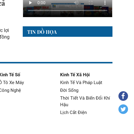
cả
c lợi
TIN ĐỒ HỌA
 đồng
Kinh Tế Số
Kinh Tế Xã Hội
Ô Tô Xe Máy
Kinh Tế Và Pháp Luật
Công Nghệ
Đời Sống
Thời Tiết Và Biến Đổi Khí
Hậu
Lịch Cắt Điện