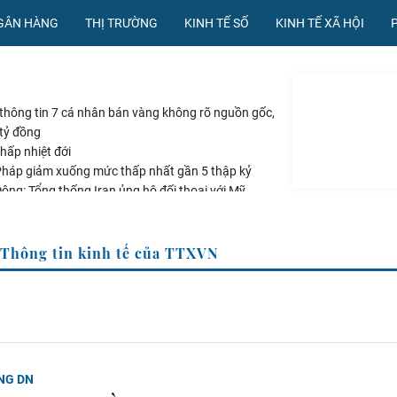
NGÂN HÀNG
THỊ TRƯỜNG
KINH TẾ SỐ
KINH TẾ XÃ HỘI
hông tin 7 cá nhân bán vàng không rõ nguồn gốc,
 tỷ đồng
hấp nhiệt đới
Pháp giảm xuống mức thấp nhất gần 5 thập kỷ
ông: Tổng thống Iran ủng hộ đối thoại với Mỹ
g qua luật ngân sách tránh nguy cơ chính phủ đóng
ang Thông tin kinh tế của TTXVN
NG DN