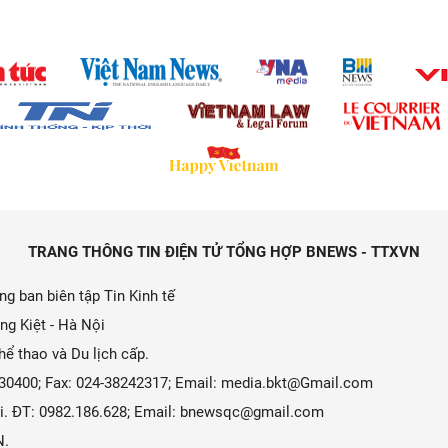
TRANG THÔNG TIN ĐIỆN TỬ TỔNG HỢP BNEWS - TTXVN
g ban biên tập Tin Kinh tế
ng Kiệt - Hà Nội
ể thao và Du lịch cấp.
9330400; Fax: 024-38242317; Email: media.bkt@Gmail.com
 Ái. ĐT: 0982.186.628; Email: bnewsqc@gmail.com
N.