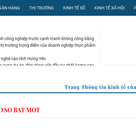
NGÂN HÀNG
THỊ TRƯỜNG
KINH TẾ SỐ
KINH TẾ XÃ HỘI
nh công nghiệp trước cạnh tranh không công bằng
à thị trường trọng điểm của doanh nghiệp thực phẩm
 nghệ cao tỉnh Hưng Yên
 cung dự án, đón dòng vốn đầu tư chất lượng cao
ệt Nam nổi bật ngày 6/8/2026
Trang Thông tin kinh 
O SO BAT MOT