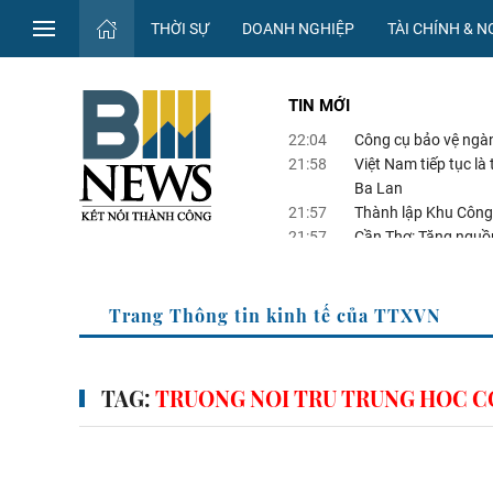
THỜI SỰ
DOANH NGHIỆP
TÀI CHÍNH & 
TIN MỚI
22:04
Công cụ bảo vệ ngà
21:58
Việt Nam tiếp tục l
Ba Lan
21:57
Thành lập Khu Công
21:57
Cần Thơ: Tăng nguồn
21:44
Điểm tin kinh tế Vi
Trang Thông tin kinh tế của TTXVN
TAG:
TRUONG NOI TRU TRUNG HOC C