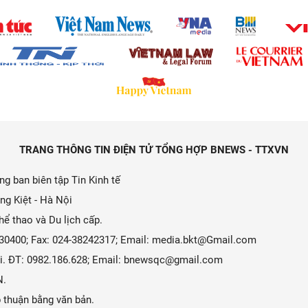
TRANG THÔNG TIN ĐIỆN TỬ TỔNG HỢP BNEWS - TTXVN
g ban biên tập Tin Kinh tế
ng Kiệt - Hà Nội
ể thao và Du lịch cấp.
9330400; Fax: 024-38242317; Email: media.bkt@Gmail.com
 Ái. ĐT: 0982.186.628; Email: bnewsqc@gmail.com
N.
 thuận bằng văn bản.