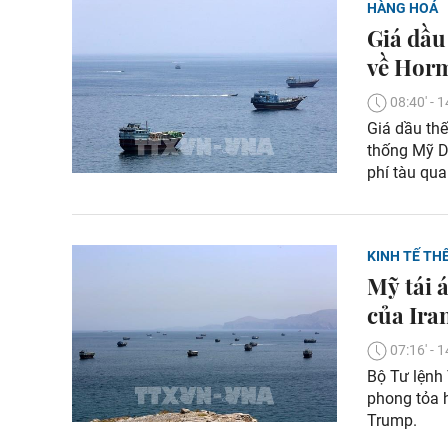
HÀNG HOÁ
Giá dầu
về Hor
08:40' -
Giá dầu thế
thống Mỹ Do
phí tàu qu
KINH TẾ THẾ
Mỹ tái 
của Ira
07:16' -
Bộ Tư lệnh
phong tỏa h
Trump.