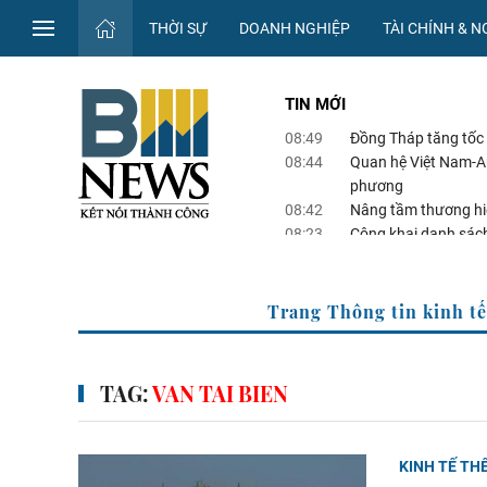
THỜI SỰ
DOANH NGHIỆP
TÀI CHÍNH & 
TIN MỚI
08:49
Đồng Tháp tăng tốc 
08:44
Quan hệ Việt Nam-Au
phương
08:42
Nâng tầm thương hi
08:23
Công khai danh sác
08:19
Chứng khoán hôm n
inh tế của TTXVN
Trang
TAG:
VAN TAI BIEN
KINH TẾ THẾ