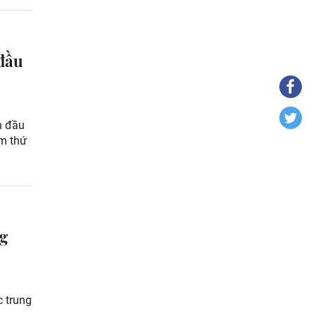
 đầu
ẫn đầu
ăm thứ
ng
 trung