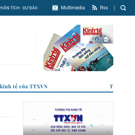
Rss
Multimedia
PHÂN TÍCH - DỰ BÁO
Trang Thông tin kinh tế của TTXVN