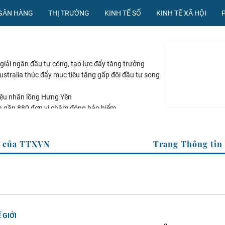
NGÂN HÀNG
THỊ TRƯỜNG
KINH TẾ SỐ
KINH TẾ XÃ HỘI
giải ngân đầu tư công, tạo lực đẩy tăng trưởng
stralia thúc đẩy mục tiêu tăng gấp đôi đầu tư song
ệu nhãn lồng Hưng Yên
h gần 880 đơn vị chậm đóng bảo hiểm
ay: Khuyến nghị mua DMX, POW và chờ mua VCB
 Thông tin kinh tế của TTXVN
 GIỚI