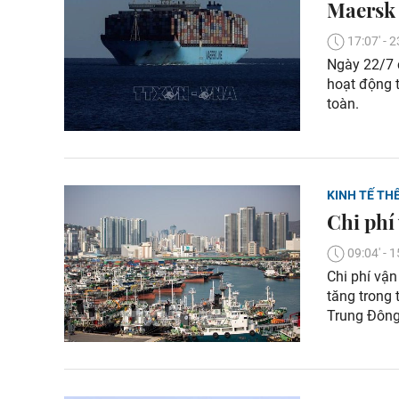
Maersk 
17:07' -
Ngày 22/7 c
hoạt động 
toàn.
KINH TẾ THẾ
Chi phí
09:04' -
Chi phí vậ
tăng trong 
Trung Đông