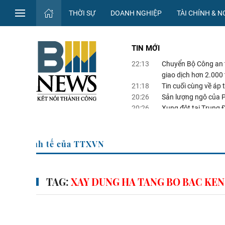
THỜI SỰ
DOANH NGHIỆP
TÀI CHÍNH & 
TIN MỚI
22:13
Chuyển Bộ Công an t
giao dịch hơn 2.000
21:18
Tin cuối cùng về áp t
20:26
Sản lượng ngô của 
20:26
Xung đột tại Trung Đ
20:25
Thượng viện Mỹ thôn
cửa
Thông tin kinh tế của TTXVN
TAG:
XAY DUNG HA TANG BO BAC KEN