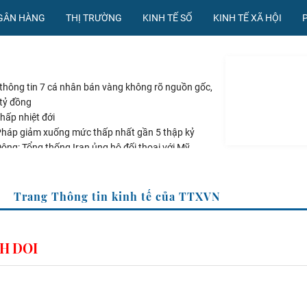
NGÂN HÀNG
THỊ TRƯỜNG
KINH TẾ SỐ
KINH TẾ XÃ HỘI
hông tin 7 cá nhân bán vàng không rõ nguồn gốc,
 tỷ đồng
hấp nhiệt đới
Pháp giảm xuống mức thấp nhất gần 5 thập kỷ
ông: Tổng thống Iran ủng hộ đối thoại với Mỹ
g qua luật ngân sách tránh nguy cơ chính phủ đóng
Trang Thông tin kinh tế của TTXVN
H DOI