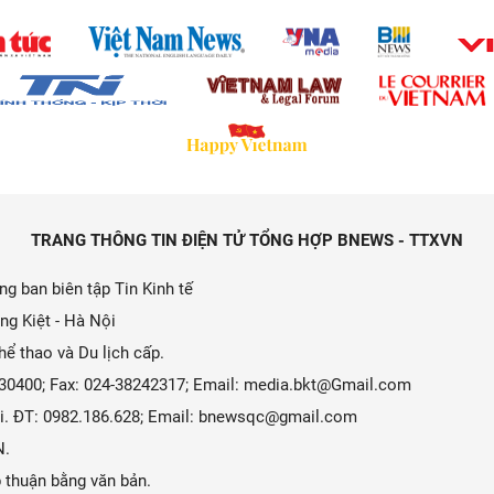
TRANG THÔNG TIN ĐIỆN TỬ TỔNG HỢP BNEWS - TTXVN
g ban biên tập Tin Kinh tế
ng Kiệt - Hà Nội
ể thao và Du lịch cấp.
9330400; Fax: 024-38242317; Email: media.bkt@Gmail.com
 Ái. ĐT: 0982.186.628; Email: bnewsqc@gmail.com
N.
 thuận bằng văn bản.