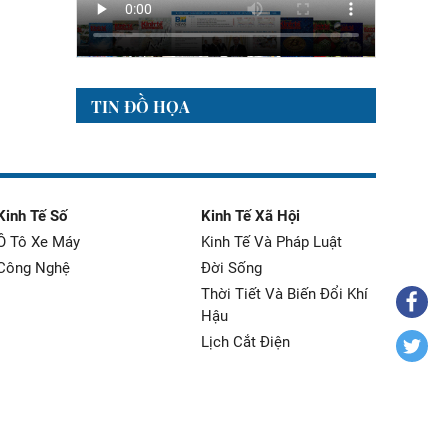
TIN ĐỒ HỌA
Kinh Tế Số
Kinh Tế Xã Hội
Ô Tô Xe Máy
Kinh Tế Và Pháp Luật
Công Nghệ
Đời Sống
Thời Tiết Và Biến Đổi Khí
Hậu
Lịch Cắt Điện