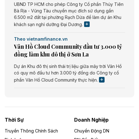
UBND TP HCM cho phép Công ty Cổ phần Thủy Tiên
Bà Rịa - Vũng Tàu chuyển mục đích sử dụng gần
6.500 m2 đất tại phường Rạch Dừa để làm dự án Khu
khách sạn nghỉ dưỡng Đại Dương.
Theo vietnamfinance.vn
Vân Hồ Cloud Community đầu tư 3.000 tỷ
đồng làm khu đô thị ở Sơn La
Dự án Khu đô thị sinh thái trị liệu giữa mây trời Vân Hồ
có quy mô đầu tư hơn 3.000 tỷ đồng do Công ty cổ
phần Vân Hồ Cloud Community thực hiện.
Theo vietnamfinance.vn
Năng lượng môi trường Bắc Giang đầu tư
nhà máy điện rác 1.866 tỷ đồng
Thời Sự
Doanh Nghiệp
Dự án Nhà máy xử lý rác và phát điện Bắc Giang do
Công ty TNHH Năng lượng môi trường Bắc Giang làm
Truyền Thông Chính Sách
Chuyển Động DN
chủ đầu tư, có tổng mức đầu tư 1.866 tỷ đồng.