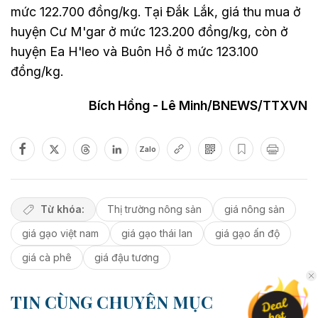
mức 122.700 đồng/kg. Tại Đắk Lắk, giá thu mua ở
huyện Cư M'gar ở mức 123.200 đồng/kg, còn ở
huyện Ea H'leo và Buôn Hồ ở mức 123.100
đồng/kg.
Bích Hồng - Lê Minh/BNEWS/TTXVN
Zalo
Từ khóa:
Thị trường nông sản
giá nông sản
giá gạo việt nam
giá gạo thái lan
giá gạo ấn độ
giá cà phê
giá đậu tương
TIN CÙNG CHUYÊN MỤC