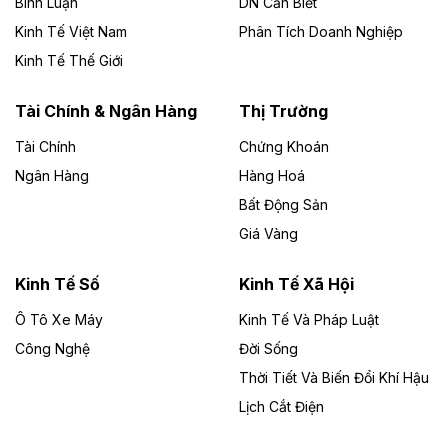
Bình Luận
DN Cần Biết
Kinh Tế Việt Nam
Phân Tích Doanh Nghiệp
Theo vietnamfinance.vn
Đức Long Gia Lai mở rộng ‘hệ sinh thái’
Kinh Tế Thế Giới
năng lượng với loạt dự án nghìn tỷ ở Gia
Lai
Tài Chính & Ngân Hàng
Thị Trường
Tài Chính
Chứng Khoán
Bốn doanh nghiệp có sự góp vốn của Công ty Cổ
phần Tập đoàn Đức Long Gia Lai (HoSE: DLG) được
Ngân Hàng
Hàng Hoá
chấp thuận đầu tư 4 dự án điện gió và điện mặt trời tại
Bất Động Sản
Gia Lai với tổng vốn hơn 4.750 tỷ đồng.
Giá Vàng
Theo vnexpress.net
Đồng Nai cho thuê gần 59 ha đất làm khu
Kinh Tế Số
Kinh Tế Xã Hội
công nghiệp ở Long Thành
Ô Tô Xe Máy
Kinh Tế Và Pháp Luật
Công Nghệ
UBND TP Đồng Nai cho Công ty Amata thuê gần 59 ha
Đời Sống
đất để đầu tư khu công nghiệp công nghệ cao Long
Thời Tiết Và Biến Đổi Khí Hậu
Thành, thời hạn đến 2065.
Lịch Cắt Điện
Theo baodautu.vn