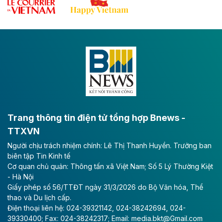
dự án sản xuất ray đường sắt và thép đặc biệt tại khu
kinh tế Dung Quất.
Theo vnexpress.net
Keppel thoái toàn bộ vốn khỏi dự án
Empire City tại Thủ Thiêm
Tập đoàn Keppel (Singapore) bán toàn bộ 40% vốn
tại dự án Empire City với giá 270 triệu USD, chấm dứt
vai trò cổ đông sau hơn một thập kỷ đồng hành cùng
dự án.
Trang thông tin điện tử tổng hợp Bnews -
TTXVN
Theo vnexpress.net
Người chịu trách nhiệm chính: Lê Thị Thanh Huyền. Trưởng ban
TP HCM cho phép chuyển mục đích sử
biên tập Tin Kinh tế
dụng gần 6.500 m2 đất làm khu nghỉ
Cơ quan chủ quản: Thông tấn xã Việt Nam; Số 5 Lý Thường Kiệt
dưỡng
- Hà Nội
Giấy phép số 56/TTĐT ngày 31/3/2026 do Bộ Văn hóa, Thể
UBND TP HCM cho phép Công ty Cổ phần Thủy Tiên
thao và Du lịch cấp.
Bà Rịa - Vũng Tàu chuyển mục đích sử dụng gần
Điện thoại liên hệ: 024-39321142, 024-38242694, 024-
6.500 m2 đất tại phường Rạch Dừa để làm dự án Khu
39330400; Fax: 024-38242317; Email: media.bkt@Gmail.com