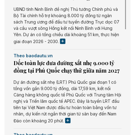
UBND tỉnh Ninh Bình đề nghị Thủ tướng Chính phủ và
Bộ Tài chính hỗ trợ khoảng 8.000 tỷ đồng từ ngân
sách Trung ương để đầu tư tuyến đường Trục dọc 07
và cầu vượt sông Hồng kết nối Ninh Bình với Hưng
Yên. Dự án có tổng chiều dài khoảng 51 km, thực hiện
giai đoạn 2026 - 2030.
Theo baodautu.vn
Dốc toàn lực đưa đường sắt nhẹ 9.000 tỷ
đồng tại Phú Quốc chạy thử giữa năm 2027
Dự án đường sắt nhẹ (LRT) Phú Quốc giai đoạn 1 có
tổng vốn gần 9.000 tỷ đồng, dài 17,59 km, kết nối
Cảng hàng không quốc tế Phú Quốc với Trung tâm Hội
nghị và Triển lãm quốc tế APEC. Đây là tuyến LRT đầu
tiên tại Việt Nam được đầu tư hoàn toàn bằng vốn tư
nhân, dự kiến rút ngắn thời gian từ sân bay đến Nam
Đảo còn khoảng 20 phút.
Theo baodautu.vn