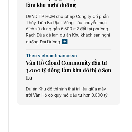
làm khu nghỉ dưỡng
UBND TP HCM cho phép Công ty Cổ phần
Thủy Tiên Bà Rịa - Vũng Tàu chuyển mục
đích sử dụng gần 6.500 m2 đất tại phường
Rạch Dừa để làm dự án Khu khách sạn nghỉ
dưỡng Đại Dương.
Theo vietnamfinance.vn
Vân Hồ Cloud Community đầu tư
3.000 tỷ đồng làm khu đô thị ở Sơn
La
Dự án Khu đô thị sinh thái trị liệu giữa mây
trời Vân Hồ có quy mô đầu tư hơn 3.000 tỷ
đồng do Công ty cổ phần Vân Hồ Cloud
Community thực hiện.
Theo vietnamfinance.vn
Năng lượng môi trường Bắc Giang