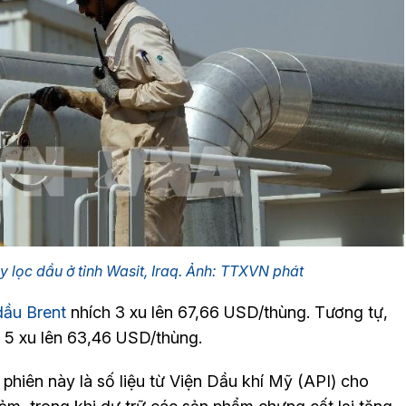
 lọc dầu ở tỉnh Wasit, Iraq. Ảnh: TTXVN phát
dầu Brent
nhích 3 xu lên 67,66 USD/thùng. Tương tự,
 5 xu lên 63,46 USD/thùng.
 phiên này là số liệu từ Viện Dầu khí Mỹ (API) cho