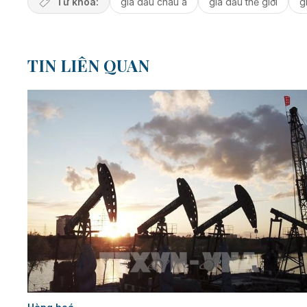
Từ khóa:
giá dầu châu á
giá dầu thế giới
g
TIN LIÊN QUAN