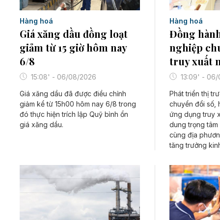
Hàng hoá
Hàng hoá
Giá xăng dầu đồng loạt
Đồng hành
giảm từ 15 giờ hôm nay
nghiệp chu
6/8
truy xuất 
15:08' - 06/08/2026
13:09' - 06
Giá xăng dầu đã được điều chỉnh
Phát triển thị t
giảm kể từ 15h00 hôm nay 6/8 trong
chuyển đổi số, 
đó thực hiện trích lập Quỹ bình ổn
ứng dụng truy x
giá xăng dầu.
dung trọng tâm
cùng địa phươn
tăng trưởng kin