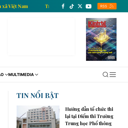
a Thông tấn xã Việt Nam
Trang thông tin kinh tế củ
RSS
ÁO
MULTIMEDIA
TIN NỔI BẬT
Hướng dẫn tổ chức thi
lại tại Điểm thi Trường
Trung học Phổ thông