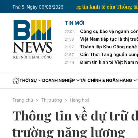
Trang thông tin kinh tế c
Thứ 5, Ngày 06/08/2026
TIN MỚI
Công cụ bảo vệ ngành côn
22:04
Việt Nam tiếp tục là thị 
21:58
Thành lập Khu Công nghệ 
21:57
Cần Thơ: Tăng nguồn cung
21:57
Điểm tin kinh tế Việt Nam 
21:44
THỜI SỰ
DOANH NGHIỆP
TÀI CHÍNH & NGÂN HÀNG
Trang chủ
Thị trường
Hàng hoá
Thông tin về dự trữ 
trường năng lượng