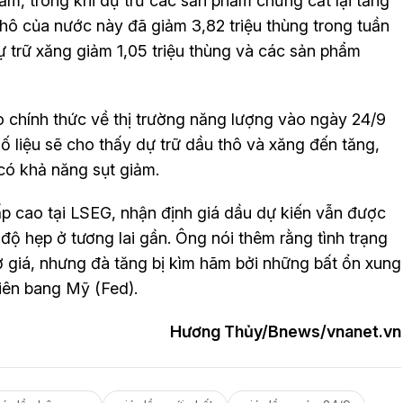
ảm, trong khi dự trữ các sản phẩm chưng cất lại tăng
thô của nước này đã giảm 3,82 triệu thùng trong tuần
ự trữ xăng giảm 1,05 triệu thùng và các sản phẩm
 chính thức về thị trường năng lượng vào ngày 24/9
số liệu sẽ cho thấy dự trữ dầu thô và xăng đến tăng,
có khả năng sụt giảm.
ấp cao tại LSEG, nhận định giá dầu dự kiến vẫn được
độ hẹp ở tương lai gần. Ông nói thêm rằng tình trạng
 giá, nhưng đà tăng bị kìm hãm bởi những bất ổn xung
liên bang Mỹ (Fed).
Hương Thủy/Bnews/vnanet.vn