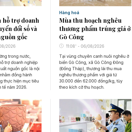
Hàng hoá
 hỗ trợ doanh
Mùa thu hoạch nghêu
yển đổi số và
thương phẩm trúng giá ở
nguồn gốc
Gò Công
/08/2026
11:08' - 06/08/2026
rường trong nước,
Tại vùng chuyên canh nuôi nghêu ở
hỗ trợ doanh nghiệp
biển Gò Công, xã Gò Công Đông
uất nguồn gốc là nội
(Đồng Tháp), thương lái thu mua
 nhằm đồng hành
nghêu thương phẩm với giá từ
g thực hiện mục tiêu
30.000 đến 62.000 đồng/kg, tùy
h tế năm 2026.
theo kích cỡ thu hoạch.