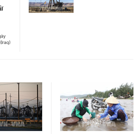
từ
gày
(Iraq)