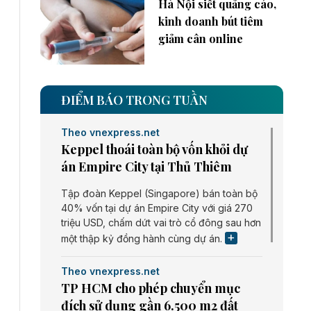
Hà Nội siết quảng cáo,
kinh doanh bút tiêm
giảm cân online
ĐIỂM BÁO TRONG TUẦN
Theo vnexpress.net
Keppel thoái toàn bộ vốn khỏi dự
án Empire City tại Thủ Thiêm
Tập đoàn Keppel (Singapore) bán toàn bộ
40% vốn tại dự án Empire City với giá 270
triệu USD, chấm dứt vai trò cổ đông sau hơn
một thập kỷ đồng hành cùng dự án.
Theo vnexpress.net
TP HCM cho phép chuyển mục
đích sử dụng gần 6.500 m2 đất