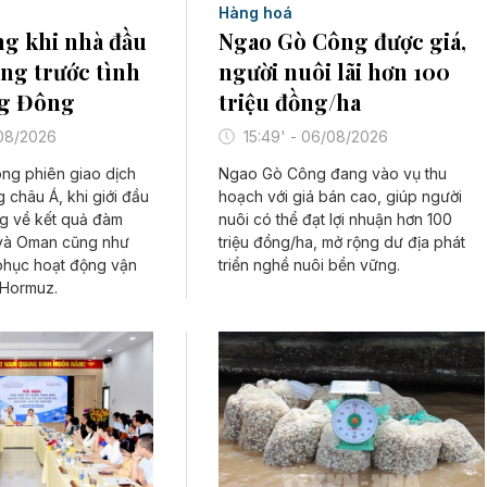
Hàng hoá
ng khi nhà đầu
Ngao Gò Công được giá,
ọng trước tình
người nuôi lãi hơn 100
g Đông
triệu đồng/ha
/08/2026
15:49' - 06/08/2026
ong phiên giao dịch
Ngao Gò Công đang vào vụ thu
ng châu Á, khi giới đầu
hoạch với giá bán cao, giúp người
ng về kết quả đàm
nuôi có thể đạt lợi nhuận hơn 100
 và Oman cũng như
triệu đồng/ha, mở rộng dư địa phát
phục hoạt động vận
triển nghề nuôi bền vững.
 Hormuz.