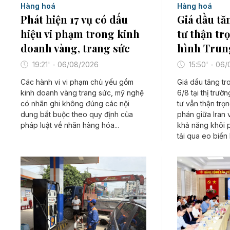
Hàng hoá
Hàng hoá
Phát hiện 17 vụ có dấu
Giá dầu tă
hiệu vi phạm trong kinh
tư thận tr
doanh vàng, trang sức
hình Trun
19:21' - 06/08/2026
15:50' - 06
Các hành vi vi phạm chủ yếu gồm
Giá dầu tăng tr
kinh doanh vàng trang sức, mỹ nghệ
6/8 tại thị trườ
có nhãn ghi không đúng các nội
tư vẫn thận trọ
dung bắt buộc theo quy định của
phán giữa Iran
pháp luật về nhãn hàng hóa...
khả năng khôi 
tải qua eo biển