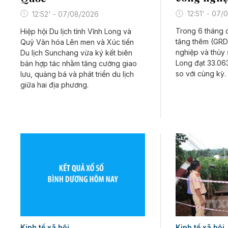
12:51' - 07
12:52' - 07/08/2026
Trong 6 tháng đ
Hiệp hội Du lịch tỉnh Vĩnh Long và
tăng thêm (GRD
Quỹ Văn hóa Lên men và Xúc tiến
nghiệp và thủy 
Du lịch Sunchang vừa ký kết biên
Long đạt 33.06
bản hợp tác nhằm tăng cường giao
so với cùng kỳ.
lưu, quảng bá và phát triển du lịch
giữa hai địa phương.
Kinh tế xã hội
Kinh tế xã hội