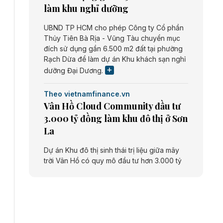
làm khu nghỉ dưỡng
UBND TP HCM cho phép Công ty Cổ phần
Thủy Tiên Bà Rịa - Vũng Tàu chuyển mục
đích sử dụng gần 6.500 m2 đất tại phường
Rạch Dừa để làm dự án Khu khách sạn nghỉ
dưỡng Đại Dương.
Theo vietnamfinance.vn
Vân Hồ Cloud Community đầu tư
3.000 tỷ đồng làm khu đô thị ở Sơn
La
Dự án Khu đô thị sinh thái trị liệu giữa mây
trời Vân Hồ có quy mô đầu tư hơn 3.000 tỷ
đồng do Công ty cổ phần Vân Hồ Cloud
Community thực hiện.
Theo vietnamfinance.vn
Năng lượng môi trường Bắc Giang