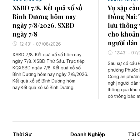
XSBD 7/8. Kết quả xổ số
Vụ sập cầu
Bình Dương hôm nay
Đồng Nai:
ngày 7/8/2026. SXBD
lưu thông 
ngày 7/8
cho khoản
người dân
12:43' - 07/08/2026
12:43' - 07
XSBD 7/8. Kết quả xổ số hôm nay
ngày 7/8. XSBD Thứ Sáu. Trực tiếp
Sau sự cố cầu 
KQXSBD ngày 7/8. Kết quả xổ số
phường Phước L
Bình Dương hôm nay ngày 7/8/2026.
Công an phườn
Kết quả xổ số Bình Dương hôm
nghị người dân 
nay.Kết quả xổ số Bình Dương.
thông qua khu 
có thông báo m
Thời Sự
Doanh Nghiệp
Tài 