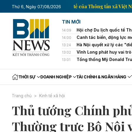
Trang thông tin kinh tế của Thông tấn
Thứ 6, Ngày 07/08/2026
TIN MỚI
Hội chợ Du lịch quốc tế T
14:09
Canh tác biển, động lực mớ
14:00
Hà Nội quyết xử lý các "đ
13:24
Vĩnh Long phát huy vai trò
13:02
Tổng thống Mỹ Donald Tru
13:01
THỜI SỰ
DOANH NGHIỆP
TÀI CHÍNH & NGÂN HÀNG
Trang chủ
Kinh tế xã hội
Thủ tướng Chính ph
Thường trực Bộ Nội 