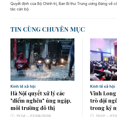
Quyết định của Bộ Chính trị, Ban Bí thư Trung ương Đảng về 
tác cán bộ.
TIN CÙNG CHUYÊN MỤC
Kinh tế xã hội
Kinh tế xã hội
Hà Nội quyết xử lý các
Vĩnh Long 
"điểm nghẽn" úng ngập,
trò đội ngũ
môi trường đô thị
trong kỷ 
13:24' - 07/08/2026
13:02' - 07