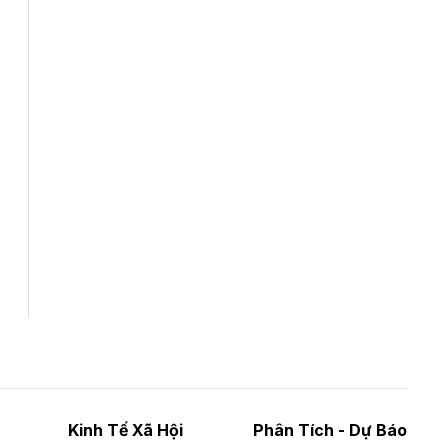
Tổng CTCP Xuất nhập khẩu và Xây dựng
Việt Nam (Vinaconex) đã khép lại nửa đầu
năm với doanh thu thuần gần 7.268 tỷ đồng,
tăng 4% so với cùng kỳ và cũng là mức cao
nhất lịch sử hoạt động của doanh nghiệp.
Kinh Tế Xã Hội
Phân Tích - Dự Báo