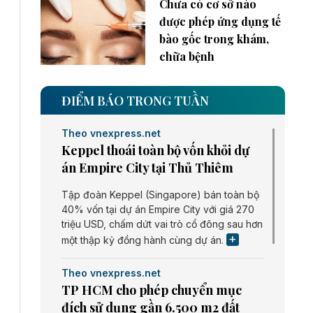
Chưa có cơ sở nào
được phép ứng dụng tế
bào gốc trong khám,
chữa bệnh
ĐIỂM BÁO TRONG TUẦN
Theo vnexpress.net
Keppel thoái toàn bộ vốn khỏi dự
án Empire City tại Thủ Thiêm
Tập đoàn Keppel (Singapore) bán toàn bộ
40% vốn tại dự án Empire City với giá 270
triệu USD, chấm dứt vai trò cổ đông sau hơn
một thập kỷ đồng hành cùng dự án.
Theo vnexpress.net
TP HCM cho phép chuyển mục
đích sử dụng gần 6.500 m2 đất