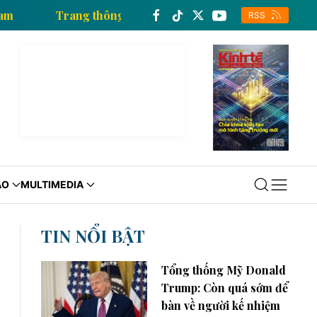
xã Việt Nam
Trang thông tin kinh tế của Thông tấn 
RSS
ÁO
MULTIMEDIA
TIN NỔI BẬT
Tổng thống Mỹ Donald
Trump: Còn quá sớm để
bàn về người kế nhiệm