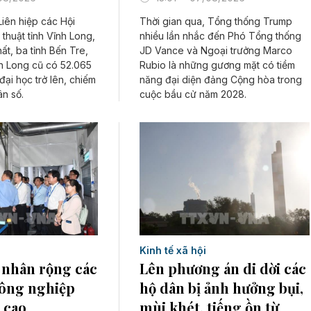
iên hiệp các Hội
Thời gian qua, Tổng thống Trump
thuật tỉnh Vĩnh Long,
nhiều lần nhắc đến Phó Tổng thống
ất, ba tỉnh Bến Tre,
JD Vance và Ngoại trưởng Marco
nh Long cũ có 52.065
Rubio là những gương mặt có tiềm
 đại học trở lên, chiếm
năng đại diện đảng Cộng hòa trong
n số.
cuộc bầu cử năm 2028.
Kinh tế xã hội
 nhân rộng các
Lên phương án di dời các
ông nghiệp
hộ dân bị ảnh hưởng bụi,
 cao
mùi khét, tiếng ồn từ