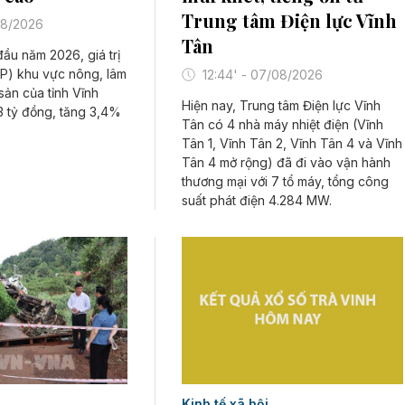
Trung tâm Điện lực Vĩnh
/08/2026
Tân
ầu năm 2026, giá trị
P) khu vực nông, lâm
12:44' - 07/08/2026
sản của tỉnh Vĩnh
Hiện nay, Trung tâm Điện lực Vĩnh
3 tỷ đồng, tăng 3,4%
Tân có 4 nhà máy nhiệt điện (Vĩnh
Tân 1, Vĩnh Tân 2, Vĩnh Tân 4 và Vĩnh
Tân 4 mở rộng) đã đi vào vận hành
thương mại với 7 tổ máy, tổng công
suất phát điện 4.284 MW.
Kinh tế xã hội