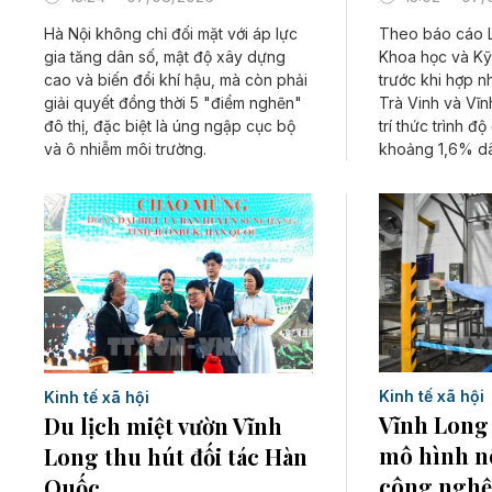
Hà Nội không chỉ đối mặt với áp lực
Theo báo cáo L
gia tăng dân số, mật độ xây dựng
Khoa học và Kỹ 
cao và biến đổi khí hậu, mà còn phải
trước khi hợp nh
giải quyết đồng thời 5 "điểm nghẽn"
Trà Vinh và Vĩ
đô thị, đặc biệt là úng ngập cục bộ
trí thức trình độ
và ô nhiễm môi trường.
khoảng 1,6% dâ
Kinh tế xã hội
Kinh tế xã hội
Vĩnh Long
Du lịch miệt vườn Vĩnh
mô hình n
Long thu hút đối tác Hàn
công nghệ
Quốc