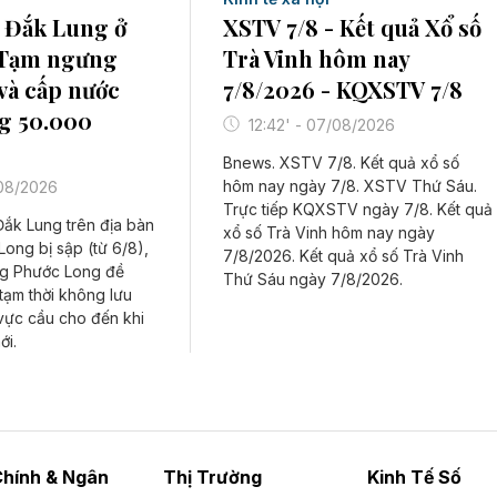
XSTV 7/8 - Kết quả Xổ số
 Đắk Lung ở
Trà Vinh hôm nay
 Tạm ngưng
7/8/2026 - KQXSTV 7/8
và cấp nước
g 50.000
12:42' - 07/08/2026
Bnews. XSTV 7/8. Kết quả xổ số
hôm nay ngày 7/8. XSTV Thứ Sáu.
/08/2026
Trực tiếp KQXSTV ngày 7/8. Kết quả
Đắk Lung trên địa bàn
xổ số Trà Vinh hôm nay ngày
ong bị sập (từ 6/8),
7/8/2026. Kết quả xổ số Trà Vinh
g Phước Long đề
Thứ Sáu ngày 7/8/2026.
tạm thời không lưu
vực cầu cho đến khi
ới.
Chính & Ngân
Thị Trường
Kinh Tế Số