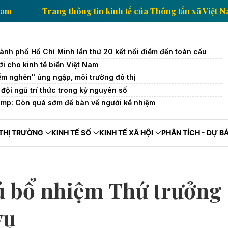
 xã Việt Nam
Trang thông tin kinh tế của Thông tấn 
hành phố Hồ Chí Minh lần thứ 20 kết nối điểm đến toàn cầu
i cho kinh tế biển Việt Nam
iểm nghẽn" úng ngập, môi trường đô thị
 đội ngũ trí thức trong kỷ nguyên số
mp: Còn quá sớm để bàn về người kế nhiệm
THỊ TRƯỜNG
KINH TẾ SỐ
KINH TẾ XÃ HỘI
PHÂN TÍCH - DỰ B
ủ bổ nhiệm Thứ trưởng
vụ