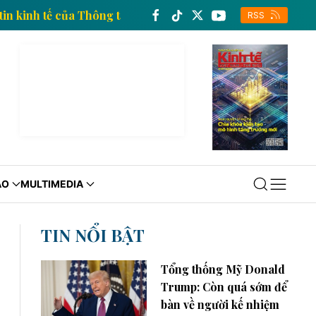
g thông tin kinh tế của Thông tấn xã Việt Nam
Tran
RSS
ÁO
MULTIMEDIA
TIN NỔI BẬT
Tổng thống Mỹ Donald
Trump: Còn quá sớm để
bàn về người kế nhiệm