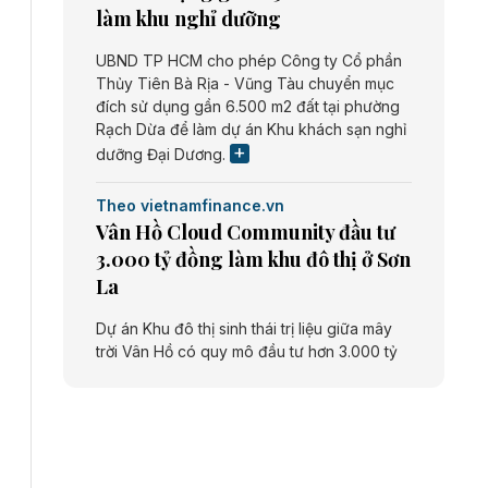
làm khu nghỉ dưỡng
UBND TP HCM cho phép Công ty Cổ phần
Thủy Tiên Bà Rịa - Vũng Tàu chuyển mục
đích sử dụng gần 6.500 m2 đất tại phường
Rạch Dừa để làm dự án Khu khách sạn nghỉ
dưỡng Đại Dương.
Theo vietnamfinance.vn
Vân Hồ Cloud Community đầu tư
3.000 tỷ đồng làm khu đô thị ở Sơn
La
Dự án Khu đô thị sinh thái trị liệu giữa mây
trời Vân Hồ có quy mô đầu tư hơn 3.000 tỷ
đồng do Công ty cổ phần Vân Hồ Cloud
Community thực hiện.
Theo vietnamfinance.vn
Năng lượng môi trường Bắc Giang