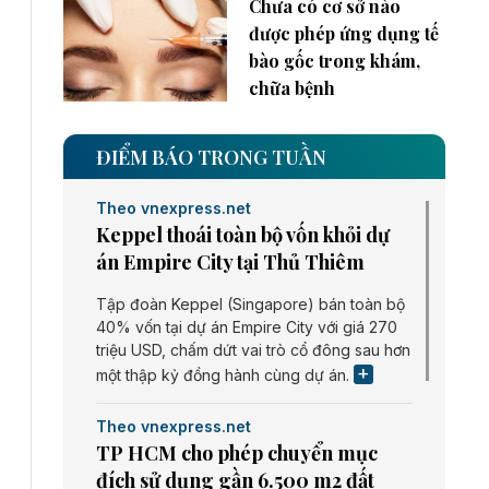
Chưa có cơ sở nào
được phép ứng dụng tế
bào gốc trong khám,
chữa bệnh
ĐIỂM BÁO TRONG TUẦN
Theo vnexpress.net
Keppel thoái toàn bộ vốn khỏi dự
án Empire City tại Thủ Thiêm
Tập đoàn Keppel (Singapore) bán toàn bộ
40% vốn tại dự án Empire City với giá 270
triệu USD, chấm dứt vai trò cổ đông sau hơn
một thập kỷ đồng hành cùng dự án.
Theo vnexpress.net
TP HCM cho phép chuyển mục
đích sử dụng gần 6.500 m2 đất