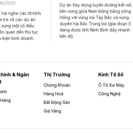
/08/2026
Dự án Xây dựng tuyến đường kết nối
liên vùng giữa Nam Đồng bằng sông
hội nghe các tờ trình
Hồng với vùng núi Tây Bắc và vùng
 tra về các dự án:
duyên hải Bắc Trung bộ (giai đoạn I)
ổ sung một số điều
đang được tỉnh Ninh Bình đẩy nhanh
iên quan đến thủ tục
tiến độ.
u kiện kinh doanh.
Chính & Ngân
Thị Trường
Kinh Tế Số
g
Chứng Khoán
Ô Tô Xe Máy
hính
Hàng Hoá
Công Nghệ
 Hàng
Bất Động Sản
Giá Vàng