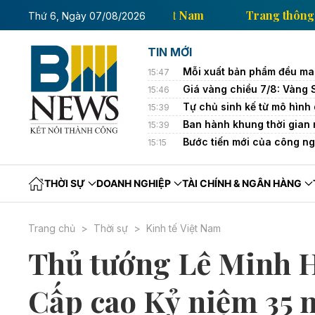
ng thông tin kinh tế của Thông tấn xã Việt Nam
Tra
Thứ 6, Ngày 07/08/2026
TIN MỚI
Mỗi xuất bản phẩm đều man
15:47
Giá vàng chiều 7/8: Vàng 
15:46
Tự chủ sinh kế từ mô hình
15:39
Ban hành khung thời gian
15:39
Bước tiến mới của công n
15:15
THỜI SỰ
DOANH NGHIỆP
TÀI CHÍNH & NGÂN HÀNG
Trang chủ
Thời sự
Kinh tế Việt Nam
Thủ tướng Lê Minh H
Cấp cao Kỷ niệm 35