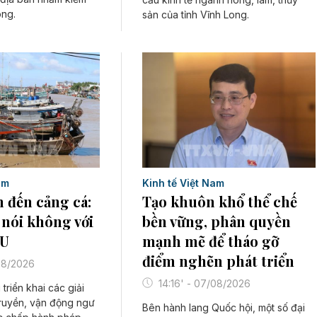
ông.
sản của tỉnh Vĩnh Long.
am
Kinh tế Việt Nam
n đến cảng cá:
Tạo khuôn khổ thể chế
nói không với
bền vững, phân quyền
UU
mạnh mẽ để tháo gỡ
điểm nghẽn phát triển
/08/2026
14:16' - 07/08/2026
triển khai các giải
truyền, vận động ngư
Bên hành lang Quốc hội, một số đại