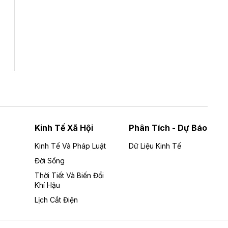
Tổng CTCP Xuất nhập khẩu và Xây dựng
Việt Nam (Vinaconex) đã khép lại nửa đầu
năm với doanh thu thuần gần 7.268 tỷ đồng,
tăng 4% so với cùng kỳ và cũng là mức cao
nhất lịch sử hoạt động của doanh nghiệp.
Kinh Tế Xã Hội
Phân Tích - Dự Báo
Kinh Tế Và Pháp Luật
Dữ Liệu Kinh Tế
Đời Sống
Thời Tiết Và Biến Đổi
Khí Hậu
Lịch Cắt Điện