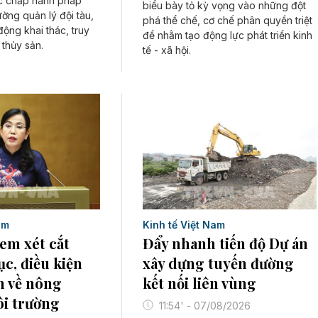
c chấp hành pháp
biểu bày tỏ kỳ vọng vào những đột
ường quản lý đội tàu,
phá thể chế, cơ chế phân quyền triệt
động khai thác, truy
để nhằm tạo động lực phát triển kinh
thủy sản.
tế - xã hội.
am
Kinh tế Việt Nam
em xét cắt
Đẩy nhanh tiến độ Dự án
ục, điều kiện
xây dựng tuyến đường
h về nông
kết nối liên vùng
ôi trường
11:54' - 07/08/2026