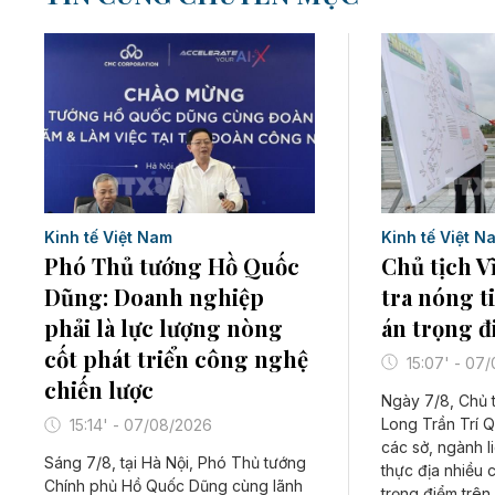
Kinh tế Việt N
Kinh tế Việt Nam
Chủ tịch 
Phó Thủ tướng Hồ Quốc
tra nóng t
Dũng: Doanh nghiệp
án trọng 
phải là lực lượng nòng
cốt phát triển công nghệ
15:07' - 07
chiến lược
Ngày 7/8, Chủ t
Long Trần Trí 
15:14' - 07/08/2026
các sở, ngành l
Sáng 7/8, tại Hà Nội, Phó Thủ tướng
thực địa nhiều 
Chính phủ Hồ Quốc Dũng cùng lãnh
trọng điểm trên