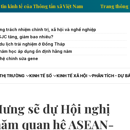
ng thông tin kinh tế của Thông tấn xã Việt Nam
Tran
g trách nhiệm chính trị, xã hội và nghề nghiệp
SJC tăng, giảm bao nhiêu?
 du lịch trải nghiệm ở Đồng Tháp
 năm học áp dụng ổn định hằng năm
ghệ chỉnh sửa gene
THỊ TRƯỜNG
KINH TẾ SỐ
KINH TẾ XÃ HỘI
PHÂN TÍCH - DỰ B
ưng sẽ dự Hội nghị
 năm quan hệ ASEAN-