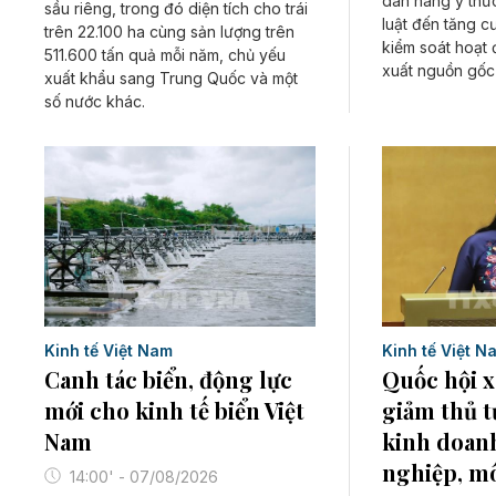
dân nâng ý thứ
sầu riêng, trong đó diện tích cho trái
luật đến tăng c
trên 22.100 ha cùng sản lượng trên
kiểm soát hoạt 
511.600 tấn quả mỗi năm, chủ yếu
xuất nguồn gốc 
xuất khẩu sang Trung Quốc và một
số nước khác.
Kinh tế Việt Nam
Kinh tế Việt N
Canh tác biển, động lực
Quốc hội x
mới cho kinh tế biển Việt
giảm thủ t
Nam
kinh doan
nghiệp, m
14:00' - 07/08/2026