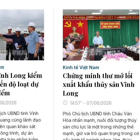
am
Kinh tế Việt Nam
Vĩnh Long kiểm
Chứng minh thư mở lối
iến độ loạt dự
xuất khẩu thủy sản Vĩnh
điểm
Long
/08/2026
14:57' - 07/08/2026
ịch UBND tỉnh Vĩnh
Phó Chủ tịch UBND tỉnh Châu Văn
Quang cùng lãnh đạo
Hòa nhấn mạnh, nuôi đối tượng thủy
iên quan khảo sát
sản chủ lực là một trong những thế
công trình, dự án
mạnh, giữ vai trò quan trọng trong cơ
 địa bàn nhằm kiểm
cấu kinh tế ngành nông, lâm, thủy