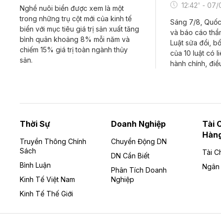
12:42' - 07
Nghề nuôi biển được xem là một
trong những trụ cột mới của kinh tế
Sáng 7/8, Quốc 
biển với mục tiêu giá trị sản xuất tăng
và báo cáo thẩm
bình quân khoảng 8% mỗi năm và
Luật sửa đổi, b
chiếm 15% giá trị toàn ngành thủy
của 10 luật có l
sản.
hành chính, điề
Thời Sự
Doanh Nghiệp
Tài 
Hàn
Truyền Thông Chính
Chuyển Động DN
Sách
Tài C
DN Cần Biết
Bình Luận
Ngân
Phân Tích Doanh
Kinh Tế Việt Nam
Nghiệp
Kinh Tế Thế Giới