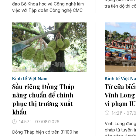
đạo Bộ Khoa học và Công nghệ làm
tra tiến độ thi c
việc với Tập đoàn Công nghệ CMC.
Kinh tế Việt N
Kinh tế Việt Nam
Từ cửa biể
Sầu riêng Đồng Tháp
Vĩnh Long 
nâng chuẩn để chinh
vi phạm I
phục thị trường xuất
khẩu
14:21' - 07
14:57' - 07/08/2026
Vĩnh Long đang 
pháp từ tuyên 
Đồng Tháp hiện có trên 31.100 ha