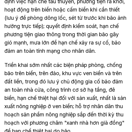
định việc hạn chế tàu thuyền, phương tiện ra khơi,
hoạt động trên biển hoặc cấm biển khi cần thiết
(lưu ý đề phòng dông lốc, sét từ trước khi bão ảnh
hưởng trực tiếp); quyết định kiểm soát, hạn chế
phương tiện giao thông trong thời gian bão gây
gió mạnh, mưa lớn để hạn chế xảy ra sự cố, bảo
đảm an toàn tính mạng cho nhân dân.
Triển khai sớm nhất các biện pháp phòng, chống
bão trên biển, trên đảo, khu vực ven biển và trên
đất liền, trong đó lưu ý chủ động gia cố bảo đảm
an toàn nhà cửa, công trình cơ sở hạ tầng, đê
biển, hạn chế thiệt hại đối với sản xuất, nhất là sản
xuất nông nghiệp ở ven biển; hỗ trợ nhân dân thu
hoạch sản phẩm nông nghiệp sắp đến thời kỳ thu
hoạch với phương châm "xanh nhà hơn già đồng"
để hạn chế thiệt hại do bão.