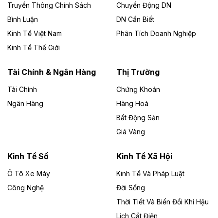
Công ty TNHH Năng lượng môi trường Bắc Giang làm
Truyền Thông Chính Sách
Chuyển Động DN
chủ đầu tư, có tổng mức đầu tư 1.866 tỷ đồng.
Bình Luận
DN Cần Biết
Kinh Tế Việt Nam
Phân Tích Doanh Nghiệp
Theo vietnamfinance.vn
Đức Long Gia Lai mở rộng ‘hệ sinh thái’
Kinh Tế Thế Giới
năng lượng với loạt dự án nghìn tỷ ở Gia
Lai
Tài Chính & Ngân Hàng
Thị Trường
Tài Chính
Chứng Khoán
Bốn doanh nghiệp có sự góp vốn của Công ty Cổ
phần Tập đoàn Đức Long Gia Lai (HoSE: DLG) được
Ngân Hàng
Hàng Hoá
chấp thuận đầu tư 4 dự án điện gió và điện mặt trời tại
Bất Động Sản
Gia Lai với tổng vốn hơn 4.750 tỷ đồng.
Giá Vàng
Theo vnexpress.net
Đồng Nai cho thuê gần 59 ha đất làm khu
Kinh Tế Số
Kinh Tế Xã Hội
công nghiệp ở Long Thành
Ô Tô Xe Máy
Kinh Tế Và Pháp Luật
Công Nghệ
UBND TP Đồng Nai cho Công ty Amata thuê gần 59 ha
Đời Sống
đất để đầu tư khu công nghiệp công nghệ cao Long
Thời Tiết Và Biến Đổi Khí Hậu
Thành, thời hạn đến 2065.
Lịch Cắt Điện