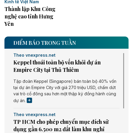
Kinh tế Việt Nam
Thành lập Khu Công
nghệ cao tỉnh Hưng
Yên
ĐIỂM BÁO TRONG TUẦN
Theo vnexpress.net
Keppel thoái toàn bộ vốn khỏi dự án
Empire City tại Thủ Thiêm
Tập đoàn Keppel (Singapore) bán toàn bộ 40% vốn
tại dự án Empire City với giá 270 triệu USD, chấm dứt
vai trò cổ đông sau hơn một thập kỷ đồng hành cùng
dự án.
Theo vnexpress.net
TP HCM cho phép chuyển mục đích sử
dụng gần 6.500 m2 đất làm khu nghỉ