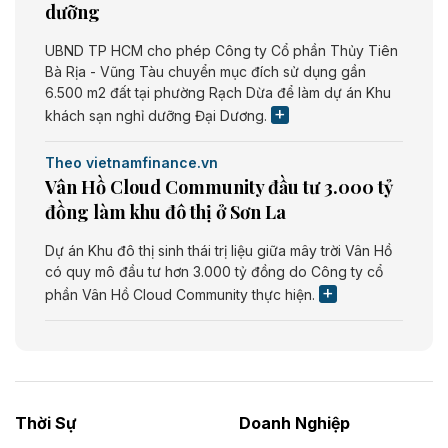
dưỡng
UBND TP HCM cho phép Công ty Cổ phần Thủy Tiên
Bà Rịa - Vũng Tàu chuyển mục đích sử dụng gần
6.500 m2 đất tại phường Rạch Dừa để làm dự án Khu
khách sạn nghỉ dưỡng Đại Dương.
Theo vietnamfinance.vn
Vân Hồ Cloud Community đầu tư 3.000 tỷ
đồng làm khu đô thị ở Sơn La
Dự án Khu đô thị sinh thái trị liệu giữa mây trời Vân Hồ
có quy mô đầu tư hơn 3.000 tỷ đồng do Công ty cổ
phần Vân Hồ Cloud Community thực hiện.
Theo vietnamfinance.vn
Năng lượng môi trường Bắc Giang đầu tư
nhà máy điện rác 1.866 tỷ đồng
Thời Sự
Doanh Nghiệp
Dự án Nhà máy xử lý rác và phát điện Bắc Giang do