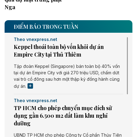
Nga
ĐIỂM BÁO TRONG TUẦN
Theo vnexpress.net
Keppel thoái toàn bộ vốn khỏi dự án
Empire City tại Thủ Thiêm
Tập đoàn Keppel (Singapore) bán toàn bộ 40% vốn
tại dự án Empire City với giá 270 triệu USD, chấm dứt
vai trò cổ đông sau hơn một thập kỷ đồng hành cùng
dự án.
Theo vnexpress.net
TP HCM cho phép chuyển mục đích sử
dụng gần 6.500 m2 đất làm khu nghỉ
dưỡng
UBND TP HCM cho phép Công ty Cổ phần Thủy Tiên