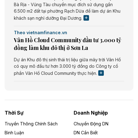
Bà Rịa - Vũng Tàu chuyển mục đích sử dụng gần
6.500 m2 đất tại phường Rạch Dừa để làm dự án Khu
khách sạn nghỉ dưỡng Đại Dương.
Theo vietnamfinance.vn
Vân Hồ Cloud Community đầu tư 3.000 tỷ
đồng làm khu đô thị ở Sơn La
Dự án Khu đô thị sinh thái trị liệu giữa mây trời Vân Hồ
có quy mô đầu tư hơn 3.000 tỷ đồng do Công ty cổ
phần Vân Hồ Cloud Community thực hiện.
Theo vietnamfinance.vn
Năng lượng môi trường Bắc Giang đầu tư
nhà máy điện rác 1.866 tỷ đồng
Thời Sự
Doanh Nghiệp
Dự án Nhà máy xử lý rác và phát điện Bắc Giang do
Công ty TNHH Năng lượng môi trường Bắc Giang làm
Truyền Thông Chính Sách
Chuyển Động DN
chủ đầu tư, có tổng mức đầu tư 1.866 tỷ đồng.
Bình Luận
DN Cần Biết