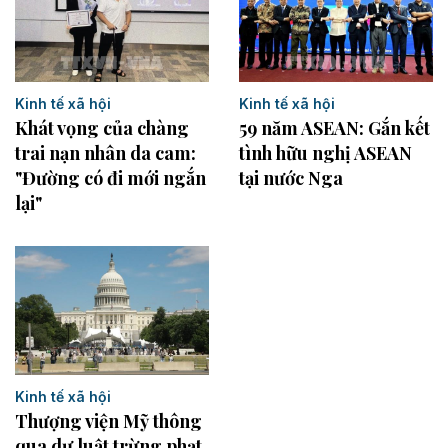
Kinh tế xã hội
Kinh tế xã hội
Khát vọng của chàng
59 năm ASEAN: Gắn kết
trai nạn nhân da cam:
tình hữu nghị ASEAN
"Đường có đi mới ngắn
tại nước Nga
lại"
Kinh tế xã hội
Thượng viện Mỹ thông
qua dự luật trừng phạt