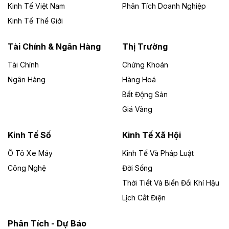
Kinh Tế Việt Nam
Phân Tích Doanh Nghiệp
Theo vietnamfinance.vn
Đức Long Gia Lai mở rộng ‘hệ sinh thái’
Kinh Tế Thế Giới
năng lượng với loạt dự án nghìn tỷ ở Gia
Lai
Tài Chính & Ngân Hàng
Thị Trường
Tài Chính
Chứng Khoán
Bốn doanh nghiệp có sự góp vốn của Công ty Cổ
phần Tập đoàn Đức Long Gia Lai (HoSE: DLG) được
Ngân Hàng
Hàng Hoá
chấp thuận đầu tư 4 dự án điện gió và điện mặt trời tại
Bất Động Sản
Gia Lai với tổng vốn hơn 4.750 tỷ đồng.
Giá Vàng
Theo vnexpress.net
Đồng Nai cho thuê gần 59 ha đất làm khu
Kinh Tế Số
Kinh Tế Xã Hội
công nghiệp ở Long Thành
Ô Tô Xe Máy
Kinh Tế Và Pháp Luật
Công Nghệ
UBND TP Đồng Nai cho Công ty Amata thuê gần 59 ha
Đời Sống
đất để đầu tư khu công nghiệp công nghệ cao Long
Thời Tiết Và Biến Đổi Khí Hậu
Thành, thời hạn đến 2065.
Lịch Cắt Điện
Theo baodautu.vn
Phân Tích - Dự Báo
Đề xuất hỗ trợ 20.000 tỷ đồng làm cao tốc