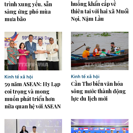
huống khẩn cấp về
trình xung yếu, sẵn
thiên tai với hai xã Muổi
sàng ứng phó mùa
Nọi, Nậm Lầu
mưa bão
Kinh tế xã hội
Kinh tế xã hội
Cần Thơ biến văn hóa
59 năm ASEAN: Hy Lạp
sông nước thành động
coi trọng và mong
lực du lịch mới
muốn phát triển hơn
nữa quan hệ với ASEAN