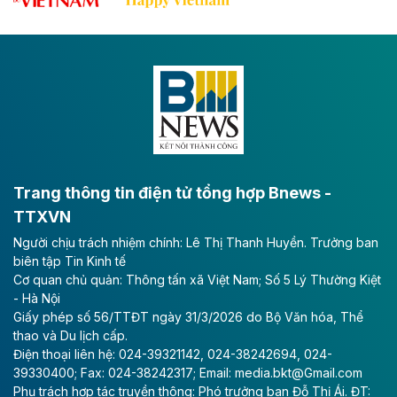
tốc CT.11 qua Ninh Bình
Dự án đầu tư tuyến cao tốc CT.11, đoạn Liêm Tuyền -
Đông A dài khoảng 25,1 km được kỳ vọng sẽ tạo động
lực phát triển kinh tế - xã hội khu vực phía Nam đồng
bằng sông Hồng.
Theo baodautu.vn
ACV rót gần 40 ngàn tỷ đồng vào sân bay
Long Thành
Trang thông tin điện tử tổng hợp Bnews -
TTXVN
Tổng công ty Cảng hàng không Việt Nam - CTCP
Người chịu trách nhiệm chính: Lê Thị Thanh Huyền. Trưởng ban
(ACV) vừa lập kỷ lục mới về lợi nhuận trong quý
biên tập Tin Kinh tế
II/2026.
Cơ quan chủ quản: Thông tấn xã Việt Nam; Số 5 Lý Thường Kiệt
- Hà Nội
Theo baodautu.vn
Giấy phép số 56/TTĐT ngày 31/3/2026 do Bộ Văn hóa, Thể
Vinaconex lập đỉnh doanh thu
thao và Du lịch cấp.
Điện thoại liên hệ: 024-39321142, 024-38242694, 024-
Tổng CTCP Xuất nhập khẩu và Xây dựng Việt Nam
39330400; Fax: 024-38242317; Email: media.bkt@Gmail.com
(Vinaconex) đã khép lại nửa đầu năm với doanh thu
Phụ trách hợp tác truyền thông: Phó trưởng ban Đỗ Thị Ái. ĐT: