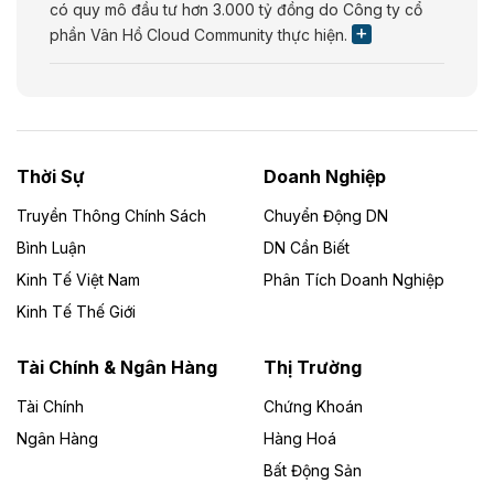
có quy mô đầu tư hơn 3.000 tỷ đồng do Công ty cổ
phần Vân Hồ Cloud Community thực hiện.
Theo vietnamfinance.vn
Năng lượng môi trường Bắc Giang đầu tư
nhà máy điện rác 1.866 tỷ đồng
Thời Sự
Doanh Nghiệp
Dự án Nhà máy xử lý rác và phát điện Bắc Giang do
Công ty TNHH Năng lượng môi trường Bắc Giang làm
Truyền Thông Chính Sách
Chuyển Động DN
chủ đầu tư, có tổng mức đầu tư 1.866 tỷ đồng.
Bình Luận
DN Cần Biết
Kinh Tế Việt Nam
Phân Tích Doanh Nghiệp
Theo vietnamfinance.vn
Đức Long Gia Lai mở rộng ‘hệ sinh thái’
Kinh Tế Thế Giới
năng lượng với loạt dự án nghìn tỷ ở Gia
Lai
Tài Chính & Ngân Hàng
Thị Trường
Tài Chính
Chứng Khoán
Bốn doanh nghiệp có sự góp vốn của Công ty Cổ
phần Tập đoàn Đức Long Gia Lai (HoSE: DLG) được
Ngân Hàng
Hàng Hoá
chấp thuận đầu tư 4 dự án điện gió và điện mặt trời tại
Bất Động Sản
Gia Lai với tổng vốn hơn 4.750 tỷ đồng.