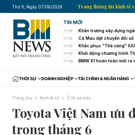
in kinh tế của Thông tấn xã Việt Nam
Trang thông ti
Thứ 6, Ngày 07/08/2026
TIN MỚI
Khẩn trương xây dựng ngâ
17:59
Cà Mau đặt chuyển đổi số 
17:59
Khắc phục "Thẻ vàng" IUU: 
17:59
Khởi động chương trình Th
17:59
BMW X1 hoàn toàn mới ra m
17:46
THỜI SỰ
DOANH NGHIỆP
TÀI CHÍNH & NGÂN HÀNG
Trang chủ
Kinh tế số
Ô tô xe máy
Toyota Việt Nam ưu đã
trong tháng 6