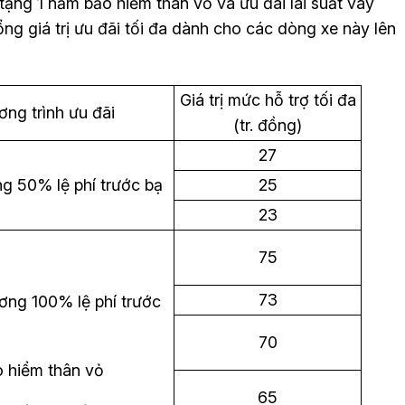
tặng 1 năm bảo hiểm thân vỏ và ưu đãi lãi suất vay
ng giá trị ưu đãi tối đa dành cho các dòng xe này lên
Giá trị mức hỗ trợ tối đa
ng trình ưu đãi
(tr. đồng)
27
g 50% lệ phí trước bạ
25
23
75
73
ơng 100% lệ phí trước
70
o hiểm thân vỏ
65