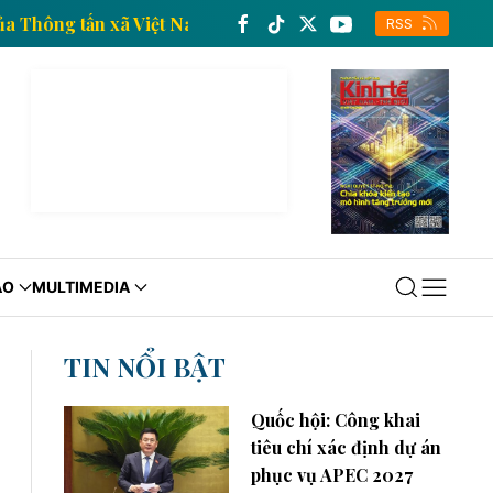
n kinh tế của Thông tấn xã Việt Nam
Trang thông tin
RSS
ÁO
MULTIMEDIA
TIN NỔI BẬT
Quốc hội: Công khai
tiêu chí xác định dự án
phục vụ APEC 2027