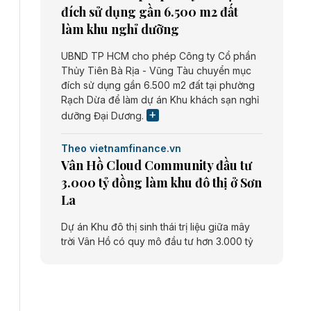
đích sử dụng gần 6.500 m2 đất
làm khu nghỉ dưỡng
UBND TP HCM cho phép Công ty Cổ phần
Thủy Tiên Bà Rịa - Vũng Tàu chuyển mục
đích sử dụng gần 6.500 m2 đất tại phường
Rạch Dừa để làm dự án Khu khách sạn nghỉ
dưỡng Đại Dương.
Theo vietnamfinance.vn
Vân Hồ Cloud Community đầu tư
3.000 tỷ đồng làm khu đô thị ở Sơn
La
Dự án Khu đô thị sinh thái trị liệu giữa mây
trời Vân Hồ có quy mô đầu tư hơn 3.000 tỷ
đồng do Công ty cổ phần Vân Hồ Cloud
Community thực hiện.
Theo vietnamfinance.vn