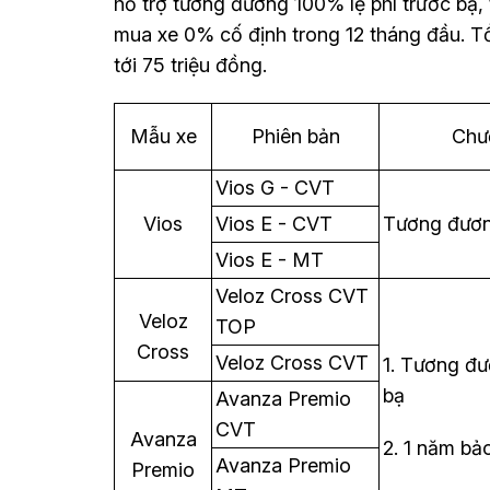
hỗ trợ tương đương 100% lệ phí trước bạ, 
mua xe 0% cố định trong 12 tháng đầu. Tổ
tới 75 triệu đồng.
Mẫu xe
Phiên bản
Chươ
Vios G - CVT
Vios
Vios E - CVT
Tương đươn
Vios E - MT
Veloz Cross CVT
Veloz
TOP
Cross
Veloz Cross CVT
1. Tương đư
bạ
Avanza Premio
CVT
Avanza
2. 1 năm bả
Avanza Premio
Premio