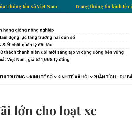
n kinh tế của Thông tấn xã Việt Nam
Trang thông ti
n hàng giống nông nghiệp
làm động lực tăng trưởng hai con số
Siết chặt quản lý đội tàu
ử thách thanh niên đổi mới sáng tạo vì cộng đồng bền vững
ắt Việt Nam, giá từ 1,668 tỷ đồng
THỊ TRƯỜNG
KINH TẾ SỐ
KINH TẾ XÃ HỘI
PHÂN TÍCH - DỰ B
i lớn cho loạt xe