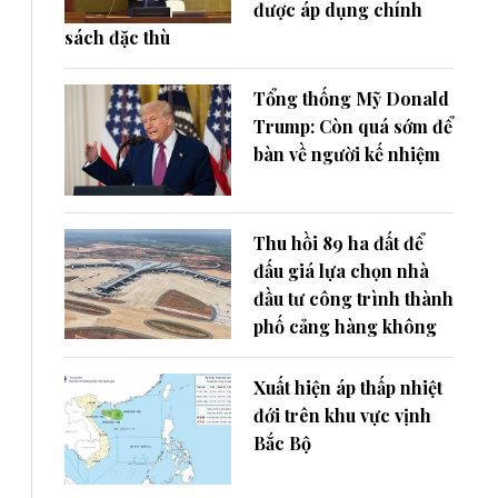
được áp dụng chính
sách đặc thù
Tổng thống Mỹ Donald
Trump: Còn quá sớm để
bàn về người kế nhiệm
Thu hồi 89 ha đất để
đấu giá lựa chọn nhà
đầu tư công trình thành
phố cảng hàng không
Xuất hiện áp thấp nhiệt
đới trên khu vực vịnh
Bắc Bộ