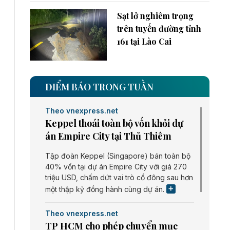
Sạt lở nghiêm trọng
trên tuyến đường tỉnh
161 tại Lào Cai
ĐIỂM BÁO TRONG TUẦN
Theo vnexpress.net
Keppel thoái toàn bộ vốn khỏi dự
án Empire City tại Thủ Thiêm
Tập đoàn Keppel (Singapore) bán toàn bộ
40% vốn tại dự án Empire City với giá 270
triệu USD, chấm dứt vai trò cổ đông sau hơn
một thập kỷ đồng hành cùng dự án.
Theo vnexpress.net
TP HCM cho phép chuyển mục