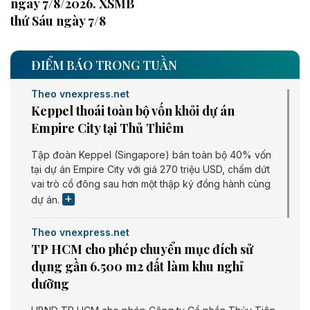
ngày 7/8/2026. XSMB
thứ Sáu ngày 7/8
ĐIỂM BÁO TRONG TUẦN
Theo vnexpress.net
Keppel thoái toàn bộ vốn khỏi dự án
Empire City tại Thủ Thiêm
Tập đoàn Keppel (Singapore) bán toàn bộ 40% vốn
tại dự án Empire City với giá 270 triệu USD, chấm dứt
vai trò cổ đông sau hơn một thập kỷ đồng hành cùng
dự án.
Theo vnexpress.net
TP HCM cho phép chuyển mục đích sử
dụng gần 6.500 m2 đất làm khu nghỉ
dưỡng