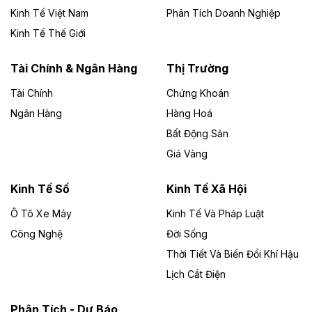
Kinh Tế Việt Nam
Phân Tích Doanh Nghiệp
Theo vietnamfinance.vn
Đức Long Gia Lai mở rộng ‘hệ sinh thái’
Kinh Tế Thế Giới
năng lượng với loạt dự án nghìn tỷ ở Gia
Lai
Tài Chính & Ngân Hàng
Thị Trường
Tài Chính
Chứng Khoán
Bốn doanh nghiệp có sự góp vốn của Công ty Cổ
phần Tập đoàn Đức Long Gia Lai (HoSE: DLG) được
Ngân Hàng
Hàng Hoá
chấp thuận đầu tư 4 dự án điện gió và điện mặt trời tại
Bất Động Sản
Gia Lai với tổng vốn hơn 4.750 tỷ đồng.
Giá Vàng
Theo vnexpress.net
Đồng Nai cho thuê gần 59 ha đất làm khu
Kinh Tế Số
Kinh Tế Xã Hội
công nghiệp ở Long Thành
Ô Tô Xe Máy
Kinh Tế Và Pháp Luật
Công Nghệ
UBND TP Đồng Nai cho Công ty Amata thuê gần 59 ha
Đời Sống
đất để đầu tư khu công nghiệp công nghệ cao Long
Thời Tiết Và Biến Đổi Khí Hậu
Thành, thời hạn đến 2065.
Lịch Cắt Điện
Theo baodautu.vn
Phân Tích - Dự Báo