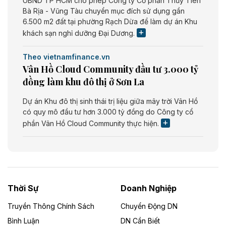
UBND TP HCM cho phép Công ty Cổ phần Thủy Tiên
Bà Rịa - Vũng Tàu chuyển mục đích sử dụng gần
6.500 m2 đất tại phường Rạch Dừa để làm dự án Khu
khách sạn nghỉ dưỡng Đại Dương.
Theo vietnamfinance.vn
Vân Hồ Cloud Community đầu tư 3.000 tỷ
đồng làm khu đô thị ở Sơn La
Dự án Khu đô thị sinh thái trị liệu giữa mây trời Vân Hồ
có quy mô đầu tư hơn 3.000 tỷ đồng do Công ty cổ
phần Vân Hồ Cloud Community thực hiện.
Theo vietnamfinance.vn
Năng lượng môi trường Bắc Giang đầu tư
nhà máy điện rác 1.866 tỷ đồng
Thời Sự
Doanh Nghiệp
Dự án Nhà máy xử lý rác và phát điện Bắc Giang do
Công ty TNHH Năng lượng môi trường Bắc Giang làm
Truyền Thông Chính Sách
Chuyển Động DN
chủ đầu tư, có tổng mức đầu tư 1.866 tỷ đồng.
Bình Luận
DN Cần Biết