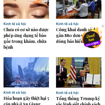
Kinh tế xã hội
Kinh tế xã hội
Công khai danh sách
Chưa có cơ sở nào được
gần 880 đơn vị chậm
phép ứng dụng tế bào
đóng bảo hiểm
gốc trong khám, chữa
bệnh
Kinh tế xã hội
Kinh tế xã hội
Hỏa hoạn gây thiệt hại 5
Tổng thống Trump ký
căn nhà ở An Giang
sắc lệnh siết chính sách