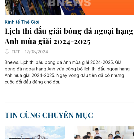
Kinh tế Thế Giới
Lịch thi đấu giải bóng đá ngoại hạng
Anh mùa giải 2024-2025
11:11' - 12/08/2024
Bnews. Lịch thi đấu bóng đá Anh mùa giải 2024-2025. Giải
bóng đá ngoại hạng Anh vừa công bố lịch thi đấu ngoại hạng
Anh mùa giải 2024-2025. Ngay vòng đầu tiên đã có những
cuộc đối đầu đáng chờ đợi.
TIN CÙNG CHUYÊN MỤC