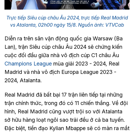
Trực tiếp Siêu cúp châu Âu 2024, trực tiếp Real Madrid
vs Atalanta, 02h00 ngày 15/8. Nguồn ảnh: VTVCab
Diễn ra trên sân vận động quốc gia Warsaw (Ba
Lan), trận Siêu cúp châu Âu 2024 sẽ chứng kiến
cuộc đối đầu giữa nhà vô địch cúp C1 châu Âu
Champions League
mùa giải 2023 - 2024, Real
Madrid và nhà vô địch Europa League 2023 -
2024, Atalanta.
Real Madrid đã bất bại 17 trận liên tiếp tại những
trận chính thức, trong đó có 11 chiến thắng. Về đội
hình, Real Madrid cũng vượt trội so với Atalanta
sở hữu hàng loạt ngôi sao trải đều ở cả ba tuyến.
Đặc biệt, tiền đạo Kylian Mbappe sẽ có màn ra mắt