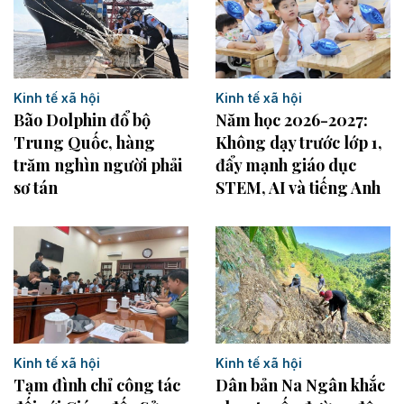
Kinh tế xã hội
Kinh tế xã hội
Năm học 2026-2027:
Bão Dolphin đổ bộ
Không dạy trước lớp 1,
Trung Quốc, hàng
đẩy mạnh giáo dục
trăm nghìn người phải
STEM, AI và tiếng Anh
sơ tán
Kinh tế xã hội
Kinh tế xã hội
Tạm đình chỉ công tác
Dân bản Na Ngân khắc