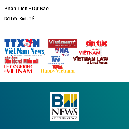
Theo baodautu.vn
Phân Tích - Dự Báo
Đề xuất hỗ trợ 20.000 tỷ đồng làm cao tốc
Thái Nguyên - Lạng Sơn
Dữ Liệu Kinh Tế
Tuyến cao tốc Thái Nguyên - Lạng Sơn khi hình thành
sẽ trở thành trục giao thông chiến lược, kết nối tỉnh
Thái Nguyên và các tỉnh trung du, miền núi phía Bắc
với hệ thống cửa khẩu quốc tế tại Lạng Sơn.
Theo baodautu.vn
Đề xuất đầu tư 11.500 tỷ đồng xây dựng cao
tốc CT.11 qua Ninh Bình
Dự án đầu tư tuyến cao tốc CT.11, đoạn Liêm Tuyền -
Đông A dài khoảng 25,1 km được kỳ vọng sẽ tạo động
lực phát triển kinh tế - xã hội khu vực phía Nam đồng
bằng sông Hồng.
Theo baodautu.vn
ACV rót gần 40 ngàn tỷ đồng vào sân bay