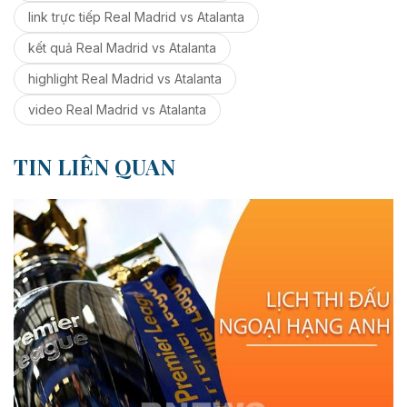
link trực tiếp Real Madrid vs Atalanta
kết quả Real Madrid vs Atalanta
highlight Real Madrid vs Atalanta
video Real Madrid vs Atalanta
TIN LIÊN QUAN