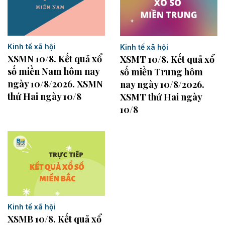
Kinh tế xã hội
Kinh tế xã hội
XSMN 10/8. Kết quả xổ
XSMT 10/8. Kết quả xổ
số miền Nam hôm nay
số miền Trung hôm
ngày 10/8/2026. XSMN
nay ngày 10/8/2026.
thứ Hai ngày 10/8
XSMT thứ Hai ngày
10/8
Kinh tế xã hội
XSMB 10/8. Kết quả xổ