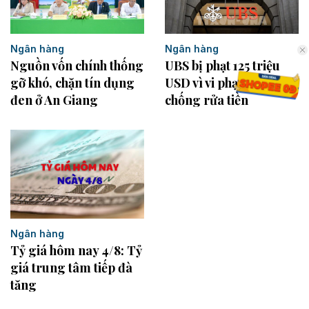
Ngân hàng
Ngân hàng
Nguồn vốn chính thống
UBS bị phạt 125 triệu
gỡ khó, chặn tín dụng
USD vì vi phạm luật
đen ở An Giang
chống rửa tiền
Ngân hàng
Tỷ giá hôm nay 4/8: Tỷ
giá trung tâm tiếp đà
tăng