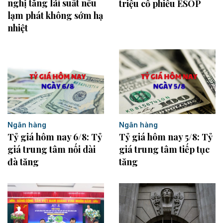
nghị tăng lãi suất nếu
triệu cổ phiếu ESOP
lạm phát không sớm hạ
nhiệt
Ngân hàng
Ngân hàng
Tỷ giá hôm nay 6/8: Tỷ
Tỷ giá hôm nay 5/8: Tỷ
giá trung tâm nối dài
giá trung tâm tiếp tục
đà tăng
tăng