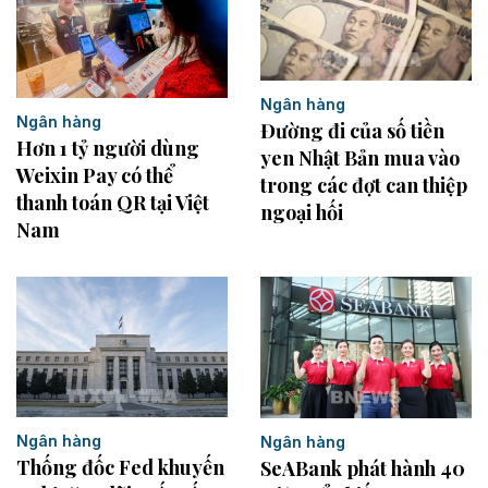
Ngân hàng
Ngân hàng
Đường đi của số tiền
Hơn 1 tỷ người dùng
yen Nhật Bản mua vào
Weixin Pay có thể
trong các đợt can thiệp
thanh toán QR tại Việt
ngoại hối
Nam
Ngân hàng
Ngân hàng
Thống đốc Fed khuyến
SeABank phát hành 40