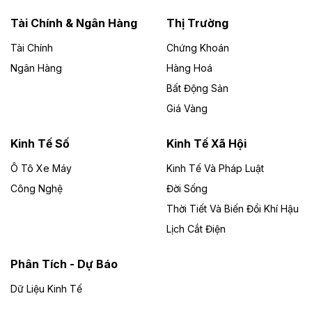
năng lượng với loạt dự án nghìn tỷ ở Gia
Lai
Tài Chính & Ngân Hàng
Thị Trường
Tài Chính
Chứng Khoán
Bốn doanh nghiệp có sự góp vốn của Công ty Cổ
phần Tập đoàn Đức Long Gia Lai (HoSE: DLG) được
Ngân Hàng
Hàng Hoá
chấp thuận đầu tư 4 dự án điện gió và điện mặt trời tại
Bất Động Sản
Gia Lai với tổng vốn hơn 4.750 tỷ đồng.
Giá Vàng
Theo vnexpress.net
Đồng Nai cho thuê gần 59 ha đất làm khu
Kinh Tế Số
Kinh Tế Xã Hội
công nghiệp ở Long Thành
Ô Tô Xe Máy
Kinh Tế Và Pháp Luật
Công Nghệ
UBND TP Đồng Nai cho Công ty Amata thuê gần 59 ha
Đời Sống
đất để đầu tư khu công nghiệp công nghệ cao Long
Thời Tiết Và Biến Đổi Khí Hậu
Thành, thời hạn đến 2065.
Lịch Cắt Điện
Theo baodautu.vn
Phân Tích - Dự Báo
Đề xuất hỗ trợ 20.000 tỷ đồng làm cao tốc
Thái Nguyên - Lạng Sơn
Dữ Liệu Kinh Tế