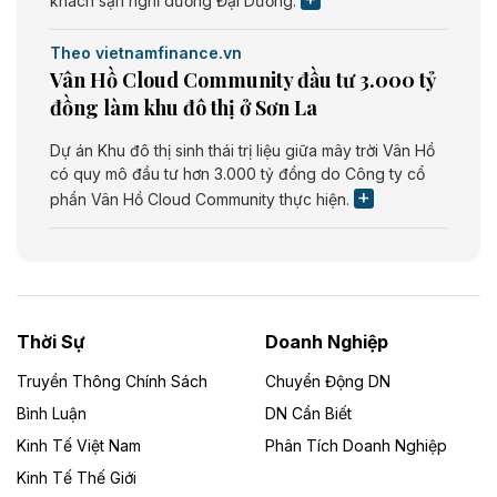
khách sạn nghỉ dưỡng Đại Dương.
Theo vietnamfinance.vn
Vân Hồ Cloud Community đầu tư 3.000 tỷ
đồng làm khu đô thị ở Sơn La
Dự án Khu đô thị sinh thái trị liệu giữa mây trời Vân Hồ
có quy mô đầu tư hơn 3.000 tỷ đồng do Công ty cổ
phần Vân Hồ Cloud Community thực hiện.
Theo vietnamfinance.vn
Năng lượng môi trường Bắc Giang đầu tư
nhà máy điện rác 1.866 tỷ đồng
Thời Sự
Doanh Nghiệp
Dự án Nhà máy xử lý rác và phát điện Bắc Giang do
Công ty TNHH Năng lượng môi trường Bắc Giang làm
Truyền Thông Chính Sách
Chuyển Động DN
chủ đầu tư, có tổng mức đầu tư 1.866 tỷ đồng.
Bình Luận
DN Cần Biết
Kinh Tế Việt Nam
Phân Tích Doanh Nghiệp
Theo vietnamfinance.vn
Đức Long Gia Lai mở rộng ‘hệ sinh thái’
Kinh Tế Thế Giới