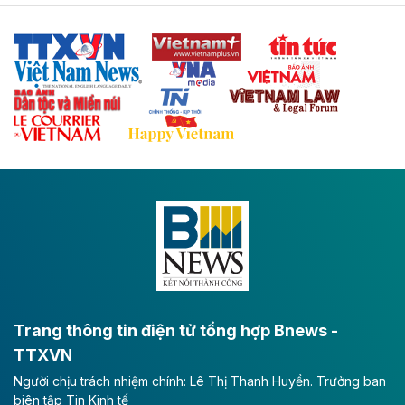
Tuyến cao tốc Thái Nguyên - Lạng Sơn khi hình thành
sẽ trở thành trục giao thông chiến lược, kết nối tỉnh
Thái Nguyên và các tỉnh trung du, miền núi phía Bắc
với hệ thống cửa khẩu quốc tế tại Lạng Sơn.
Theo baodautu.vn
Đề xuất đầu tư 11.500 tỷ đồng xây dựng cao
tốc CT.11 qua Ninh Bình
Dự án đầu tư tuyến cao tốc CT.11, đoạn Liêm Tuyền -
Đông A dài khoảng 25,1 km được kỳ vọng sẽ tạo động
lực phát triển kinh tế - xã hội khu vực phía Nam đồng
bằng sông Hồng.
Theo baodautu.vn
ACV rót gần 40 ngàn tỷ đồng vào sân bay
Long Thành
Trang thông tin điện tử tổng hợp Bnews -
TTXVN
Tổng công ty Cảng hàng không Việt Nam - CTCP
Người chịu trách nhiệm chính: Lê Thị Thanh Huyền. Trưởng ban
(ACV) vừa lập kỷ lục mới về lợi nhuận trong quý
biên tập Tin Kinh tế
II/2026.