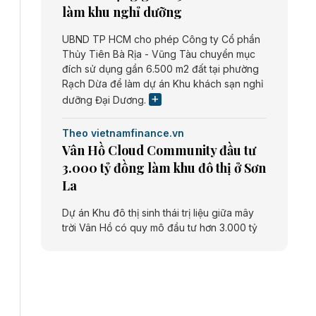
làm khu nghỉ dưỡng
UBND TP HCM cho phép Công ty Cổ phần
Thủy Tiên Bà Rịa - Vũng Tàu chuyển mục
đích sử dụng gần 6.500 m2 đất tại phường
Rạch Dừa để làm dự án Khu khách sạn nghỉ
dưỡng Đại Dương.
Theo vietnamfinance.vn
Vân Hồ Cloud Community đầu tư
3.000 tỷ đồng làm khu đô thị ở Sơn
La
Dự án Khu đô thị sinh thái trị liệu giữa mây
trời Vân Hồ có quy mô đầu tư hơn 3.000 tỷ
đồng do Công ty cổ phần Vân Hồ Cloud
Community thực hiện.
Theo vietnamfinance.vn
Năng lượng môi trường Bắc Giang