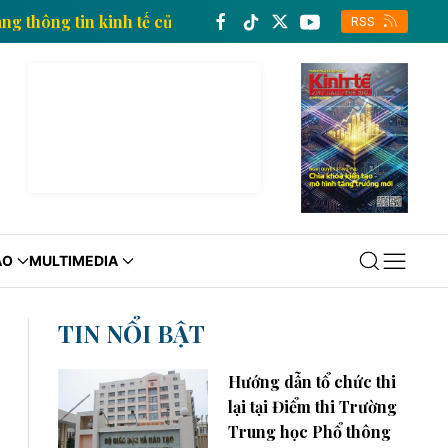
am
Trang thông tin kinh tế của Thông tấn xã Việt N
RSS
ÁO
MULTIMEDIA
TIN NỔI BẬT
Hướng dẫn tổ chức thi
lại tại Điểm thi Trường
Trung học Phổ thông