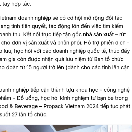
 tay hợp tác.
ietnam doanh nghiệp sẽ có cơ hội mở rộng đối tác
ang tính tiên quyết, tác động lớn đến việc tìm kiếm
nh thu. Kết nối trực tiếp tận gốc nhà sản xuất – rút
n cho đơn vị sản xuất và phân phối. Hỗ trợ phiên dịch -
o lưu, học hỏi với các doanh nghiệp quốc tế, thúc đẩy
tham gia còn được nhận quà lưu niệm từ Ban tổ chức
 cho đoàn từ 15 người trở lên (dành cho các tỉnh lân cận
oanh nghiệp tiếp cận thành tựu khoa học – công nghệ
 phẩm – Đồ uống, học hỏi kinh nghiệm từ bạn bè trong
food & Beverage – Propack Vietnam 2024 tiếp tục phát
suốt 27 lần tổ chức.