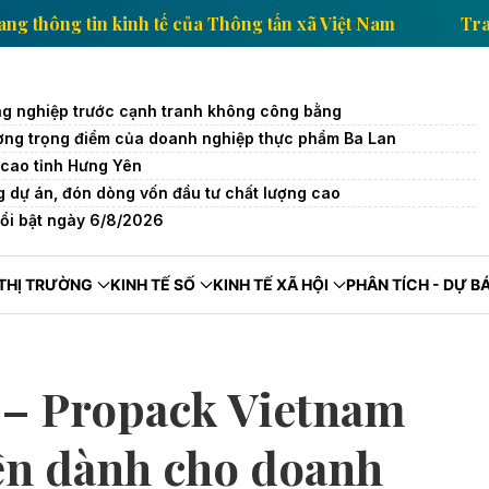
Nam
Trang thông tin kinh tế của Thông tấn xã Việt N
g nghiệp trước cạnh tranh không công bằng
trường trọng điểm của doanh nghiệp thực phẩm Ba Lan
cao tỉnh Hưng Yên
 dự án, đón dòng vốn đầu tư chất lượng cao
nổi bật ngày 6/8/2026
THỊ TRƯỜNG
KINH TẾ SỐ
KINH TẾ XÃ HỘI
PHÂN TÍCH - DỰ B
 – Propack Vietnam
ền dành cho doanh