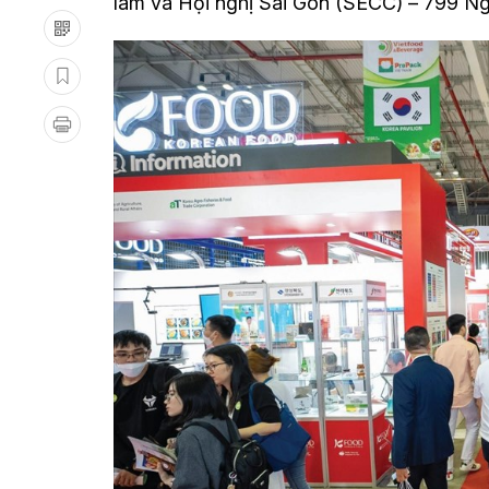
lãm và Hội nghị Sài Gòn (SECC) – 799 Ng