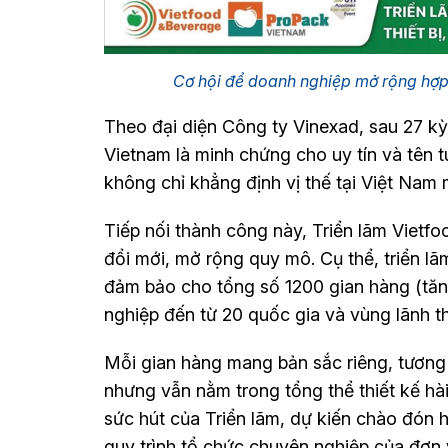
Cơ hội để doanh nghiệp mở rộng h
Theo đại diện Công ty Vinexad, sau 27 kỳ
Vietnam là minh chứng cho uy tín và tên 
không chỉ khẳng định vị thế tại Việt Nam 
Tiếp nối thành công này, Triển lãm Viet
đổi mới, mở rộng quy mô. Cụ thể, triển l
đảm bảo cho tổng số 1200 gian hàng (t
nghiệp đến từ 20 quốc gia và vùng lãnh t
Mỗi gian hàng mang bản sắc riêng, tương
nhưng vẫn nằm trong tổng thể thiết kế hà
sức hút của Triển lãm, dự kiến chào đón 
quy trình tổ chức chuyên nghiệp của đơn