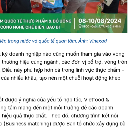
êp trong nước và quốc tế quan tâm. Ảnh: Vinexad
bất kỳ doanh nghiệp nào cũng muốn tham gia vào vòng
ều thương hiệu cùng ngành, các đơn vị bổ trợ, vòng tròn
. Điều này phù hợp hơn cả trong lĩnh vực thực phẩm –
i của nhiều khâu, tạo nên một chuỗi hoạt động khép
ắt được ý nghĩa của yếu tố hợp tác, Vietfood &
ọng tâm mang đến một môi trường để các doanh
, hiệu quả thực chất. Theo đó, chương trình kết nối
ớc (Business matching) được Ban tổ chức xây dựng bài