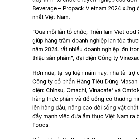
Beverage – Propack Vietnam 2024 xứng đ
nhất Việt Nam.
"Qua mỗi lần tổ chức, Triển lãm Vietfoo
giúp hàng trăm doanh nghiệp lan tỏa thươn
năm 2024, rất nhiều doanh nghiệp lớn tron
thiệu sản phẩm", đại diện Công ty Vinexa
Hơn nữa, tại sự kiện năm nay, nhà tài tr
Công ty cổ phần Hàng Tiêu Dùng Masan (
diện: Chinsu, Omachi, Vinacafe' và OmtoMi
hàng thực phẩm và đồ uống có thương hiệu
lên hàng đầu, nâng cao đời sống vật chất 
đẩy mạnh việc đưa ẩm thực Việt Nam ra b
Foods.