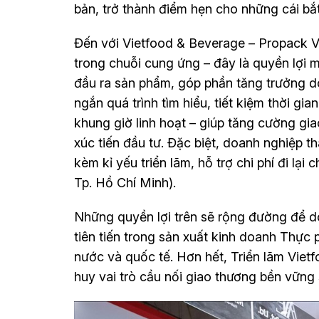
bản, trở thành điểm hẹn cho những cái bắt
Đến với Vietfood & Beverage – Propack V
trong chuỗi cung ứng – đây là quyền lợi m
đầu ra sản phẩm, góp phần tăng trưởng doa
ngắn quá trình tìm hiểu, tiết kiệm thời gia
khung giờ linh hoạt – giúp tăng cường gia
xúc tiến đầu tư. Đặc biệt, doanh nghiệp 
kèm kỉ yếu triển lãm, hỗ trợ chi phí đi lại
Tp. Hồ Chí Minh).
Những quyền lợi trên sẽ rộng đường để d
tiên tiến trong sản xuất kinh doanh Thực
nước và quốc tế. Hơn hết, Triển lãm Viet
huy vai trò cầu nối giao thương bền vững 