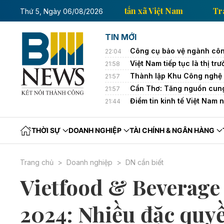
Trang thông tin kinh tế của Thông tấn xã Việt 
Thứ 5, Ngày 06/08/2026
TIN MỚI
Công cụ bảo vệ ngành côn
22:04
Việt Nam tiếp tục là thị 
21:58
Thành lập Khu Công nghệ 
21:57
Cần Thơ: Tăng nguồn cung
21:57
Điểm tin kinh tế Việt Nam 
21:44
THỜI SỰ
DOANH NGHIỆP
TÀI CHÍNH & NGÂN HÀNG
Trang chủ
Doanh nghiệp
DN cần biết
Vietfood & Beverage
2024: Nhiều đặc quy