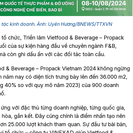
ợp tác kinh doanh. Ảnh: Uyên Hương/BNEWS/TTXVN
 tổ chức, Triển lãm Vietfood & Beverage – Propack
tuổi của sự kiện hàng đầu về chuyên ngành F&B,
mà còn ghi dấu ấn với các đối tác toàn cầu.
food & Beverage – Propack Vietnam 2024 không ngừng
ãm năm nay có diện tích trưng bày lên đến 36.000 m2,
ăng 40% so với quy mô năm 2023) của 900 doanh
hổ.
 ứng với đặc thù từng doanh nghiệp, từng quốc gia,
i hòa, gắn kết. Đây cũng chính là điểm nhấn tạo nên
hơn 25.000 lượt khách tham quan. Sự đầu tư bài bản,
 vị tổ chức – công ty VINEXAD giúp Vietfood &