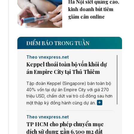
Hà Nội siết quảng cáo,
kinh doanh bút tiêm
giảm cân online
ĐIỂM BÁO TRONG TUẦN
Theo vnexpress.net
Keppel thoái toàn bộ vốn khỏi dự
án Empire City tại Thủ Thiêm
Tập đoàn Keppel (Singapore) bán toàn bộ
40% vốn tại dự án Empire City với giá 270
triệu USD, chấm dứt vai trò cổ đông sau hơn
một thập kỷ đồng hành cùng dự án.
Theo vnexpress.net
TP HCM cho phép chuyển mục
đích sử dụng gần 6.500 m2 đất