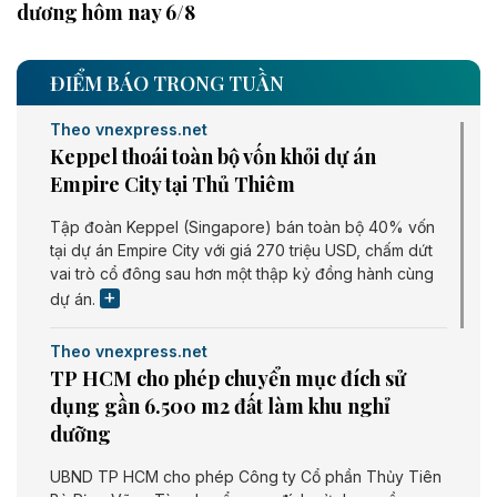
dương hôm nay 6/8
ĐIỂM BÁO TRONG TUẦN
Theo vnexpress.net
Keppel thoái toàn bộ vốn khỏi dự án
Empire City tại Thủ Thiêm
Tập đoàn Keppel (Singapore) bán toàn bộ 40% vốn
tại dự án Empire City với giá 270 triệu USD, chấm dứt
vai trò cổ đông sau hơn một thập kỷ đồng hành cùng
dự án.
Theo vnexpress.net
TP HCM cho phép chuyển mục đích sử
dụng gần 6.500 m2 đất làm khu nghỉ
dưỡng
UBND TP HCM cho phép Công ty Cổ phần Thủy Tiên