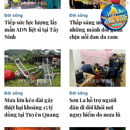
Đời sống
Đời sống
Tiếp sức lực lượng lấy
Thắp sáng niềm tin cho
mẫu ADN liệt sĩ tại Tây
những mảnh đời gánh
Ninh
chịu nỗi đau da cam
Đời sống
Đời sống
Mưa lớn kéo dài gây
Sơn La hỗ trợ người
thiệt hại khoảng 15 tỷ
dân di dời khỏi nơi
đồng tại Tuyên Quang
nguy hiểm do mưa lũ