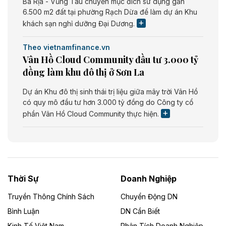
Bà Rịa - Vũng Tàu chuyển mục đích sử dụng gần
6.500 m2 đất tại phường Rạch Dừa để làm dự án Khu
khách sạn nghỉ dưỡng Đại Dương.
Theo vietnamfinance.vn
Vân Hồ Cloud Community đầu tư 3.000 tỷ
đồng làm khu đô thị ở Sơn La
Dự án Khu đô thị sinh thái trị liệu giữa mây trời Vân Hồ
có quy mô đầu tư hơn 3.000 tỷ đồng do Công ty cổ
phần Vân Hồ Cloud Community thực hiện.
Theo vietnamfinance.vn
Năng lượng môi trường Bắc Giang đầu tư
nhà máy điện rác 1.866 tỷ đồng
Thời Sự
Doanh Nghiệp
Dự án Nhà máy xử lý rác và phát điện Bắc Giang do
Công ty TNHH Năng lượng môi trường Bắc Giang làm
Truyền Thông Chính Sách
Chuyển Động DN
chủ đầu tư, có tổng mức đầu tư 1.866 tỷ đồng.
Bình Luận
DN Cần Biết
Kinh Tế Việt Nam
Phân Tích Doanh Nghiệp