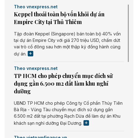
Theo vnexpress.net
Keppel thoái toàn bộ vốn khỏi dự án
Empire City tại Thủ Thiêm
Tập đoàn Keppel (Singapore) bán toàn bộ 40% vốn
tại dự án Empire City với giá 270 triệu USD, chấm dứt
vai trò cổ đông sau hơn một thập kỷ đồng hành cùng
dự án.
Theo vnexpress.net
TP HCM cho phép chuyển mục đích sử
dụng gần 6.500 m2 đất làm khu nghỉ
dưỡng
UBND TP HCM cho phép Công ty Cổ phần Thủy Tiên
Bà Rịa - Vũng Tàu chuyển mục đích sử dụng gần
6.500 m2 đất tại phường Rạch Dừa để làm dự án Khu
khách sạn nghỉ dưỡng Đại Dương.
Theo vietnamfinance.vn