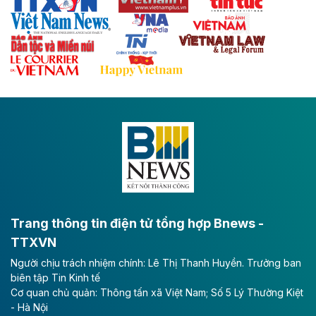
với hệ thống cửa khẩu quốc tế tại Lạng Sơn.
Theo baodautu.vn
Đề xuất đầu tư 11.500 tỷ đồng xây dựng cao
tốc CT.11 qua Ninh Bình
Dự án đầu tư tuyến cao tốc CT.11, đoạn Liêm Tuyền -
Đông A dài khoảng 25,1 km được kỳ vọng sẽ tạo động
lực phát triển kinh tế - xã hội khu vực phía Nam đồng
bằng sông Hồng.
Theo baodautu.vn
ACV rót gần 40 ngàn tỷ đồng vào sân bay
Long Thành
Trang thông tin điện tử tổng hợp Bnews -
TTXVN
Tổng công ty Cảng hàng không Việt Nam - CTCP
Người chịu trách nhiệm chính: Lê Thị Thanh Huyền. Trưởng ban
(ACV) vừa lập kỷ lục mới về lợi nhuận trong quý
biên tập Tin Kinh tế
II/2026.
Cơ quan chủ quản: Thông tấn xã Việt Nam; Số 5 Lý Thường Kiệt
- Hà Nội
Theo baodautu.vn