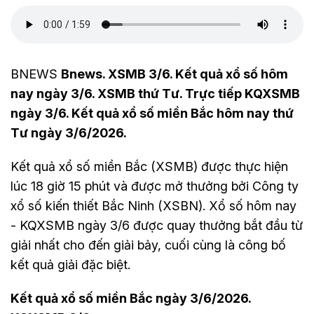
BNEWS
Bnews. XSMB 3/6. Kết quả xổ số hôm
nay ngày 3/6. XSMB thứ Tư. Trực tiếp KQXSMB
ngày 3/6. Kết quả xổ số miền Bắc hôm nay thứ
Tư ngày 3/6/2026.
Kết quả xổ số miền Bắc (XSMB) được thực hiện
lúc 18 giờ 15 phút và được mở thưởng bởi Công ty
xổ số kiến thiết Bắc Ninh (XSBN). Xổ số hôm nay
- KQXSMB ngày 3/6 được quay thưởng bắt đầu từ
giải nhất cho đến giải bảy, cuối cùng là công bố
kết quả giải đặc biệt.
Kết quả xổ số miền Bắc ngày 3/6/2026.