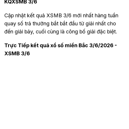
KQXSMB 3/6
Cập nhật kết quả XSMB 3/6 mới nhất hàng tuần
quay số trả thưởng bắt bắt đầu từ giải nhất cho
đến giải bảy, cuối cùng là công bố giải đặc biệt.
Trực Tiếp kết quả xổ số miền Bắc 3/6/2026 -
XSMB 3/6