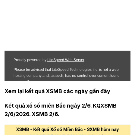
Xem lại kết quả XSMB các ngày gần đây
Kết quả xổ số miền Bắc ngày 2/6. KQXSMB
2/6/2026. XSMB 2/6.