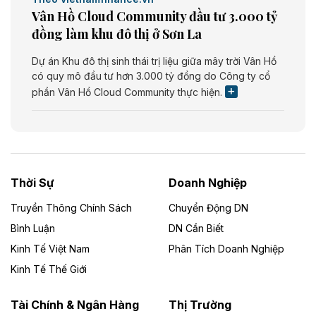
Vân Hồ Cloud Community đầu tư 3.000 tỷ
đồng làm khu đô thị ở Sơn La
Dự án Khu đô thị sinh thái trị liệu giữa mây trời Vân Hồ
có quy mô đầu tư hơn 3.000 tỷ đồng do Công ty cổ
phần Vân Hồ Cloud Community thực hiện.
Theo vietnamfinance.vn
Năng lượng môi trường Bắc Giang đầu tư
nhà máy điện rác 1.866 tỷ đồng
Thời Sự
Doanh Nghiệp
Dự án Nhà máy xử lý rác và phát điện Bắc Giang do
Công ty TNHH Năng lượng môi trường Bắc Giang làm
Truyền Thông Chính Sách
Chuyển Động DN
chủ đầu tư, có tổng mức đầu tư 1.866 tỷ đồng.
Bình Luận
DN Cần Biết
Kinh Tế Việt Nam
Phân Tích Doanh Nghiệp
Theo vietnamfinance.vn
Đức Long Gia Lai mở rộng ‘hệ sinh thái’
Kinh Tế Thế Giới
năng lượng với loạt dự án nghìn tỷ ở Gia
Lai
Tài Chính & Ngân Hàng
Thị Trường