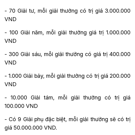
- 70 Giải tư, mỗi giải thưởng có trị giá 3.000.000
VND
- 100 Giải năm, mỗi giải thưởng giá trị 1.000.000
VND
- 300 Giải sáu, mỗi giải thưởng có giá trị 400.000
VND
- 1.000 Giải bảy, mỗi giải thưởng có trị giá 200.000
VND
- 10.000 Giải tám, mỗi giải thưởng có trị giá
100.000 VND
- Có 9 Giải phụ đặc biệt, mỗi giải thưởng sẽ có trị
giá 50.000.000 VND.