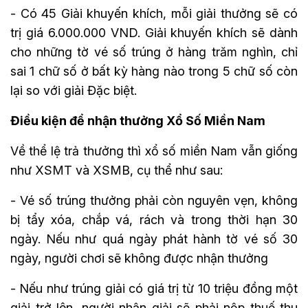
- Có 45 Giải khuyến khích, mỗi giải thưởng sẽ có
trị giá 6.000.000 VND. Giải khuyến khích sẽ dành
cho những tờ vé số trúng ở hàng trăm nghìn, chỉ
sai 1 chữ số ở bất kỳ hàng nào trong 5 chữ số còn
lại so với giải Đặc biệt.
Điều kiện để nhận thưởng Xổ Số Miền Nam
Về thể lệ trả thưởng thì xổ số miền Nam vẫn giống
như XSMT và XSMB, cụ thể như sau:
- Vé số trúng thưởng phải còn nguyên vẹn, không
bị tẩy xóa, chắp vá, rách và trong thời hạn 30
ngày. Nếu như quá ngày phát hành tờ vé số 30
ngày, người chơi sẽ không được nhận thưởng
- Nếu như trúng giải có giá trị từ 10 triệu đồng một
giải trở lên, người nhận giải sẽ phải nộp thuế thu