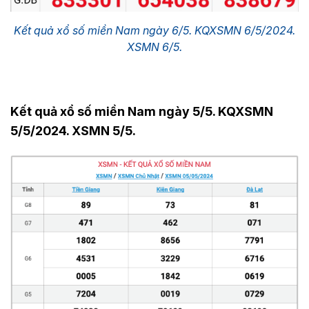
Kết quả xổ số miền Nam ngày 6/5. KQXSMN 6/5/2024.
XSMN 6/5.
Kết quả xổ số miền Nam ngày 5/5. KQXSMN
5/5/2024. XSMN 5/5.