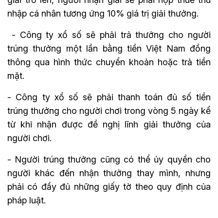
nhập cá nhân tương ứng 10% giá trị giải thưởng.
- Công ty xổ số sẽ phải trả thưởng cho người
trúng thưởng một lần bằng tiền Việt Nam đồng
thông qua hình thức chuyển khoản hoặc trả tiền
mặt.
- Công ty xổ số sẽ phải thanh toán đủ số tiền
trúng thưởng cho người chơi trong vòng 5 ngày kể
từ khi nhận được đề nghị lĩnh giải thưởng của
người chơi.
- Người trúng thưởng cũng có thể ủy quyền cho
người khác đến nhận thưởng thay mình, nhưng
phải có đầy đủ những giấy tờ theo quy định của
pháp luật.