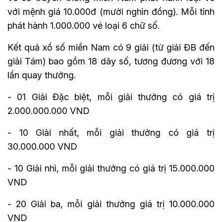
với mệnh giá 10.000đ (mười nghìn đồng). Mỗi tỉnh
phát hành 1.000.000 vé loại 6 chữ số.
Kết quả xổ số miền Nam có 9 giải (từ giải ĐB đến
giải Tám) bao gồm 18 dãy số, tương đương với 18
lần quay thưởng.
- 01 Giải Đặc biệt, mỗi giải thưởng có giá trị
2.000.000.000 VND
- 10 Giải nhất, mỗi giải thưởng có giá trị
30.000.000 VND
- 10 Giải nhì, mỗi giải thưởng có giá trị 15.000.000
VND
- 20 Giải ba, mỗi giải thưởng giá trị 10.000.000
VND