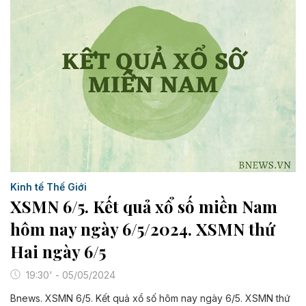
Kinh tế Thế Giới
XSMN 6/5. Kết quả xổ số miền Nam
hôm nay ngày 6/5/2024. XSMN thứ
Hai ngày 6/5
19:30' - 05/05/2024
Bnews. XSMN 6/5. Kết quả xổ số hôm nay ngày 6/5. XSMN thứ