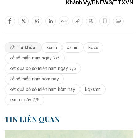
Khánh Vy/BNEWS/TTXVN
Zalo
Từ khóa:
xsmn
xs mn
kqxs
xổ số miền nam ngày 7/5
kết quả xổ số miền nam ngày 7/5
xổ số miền nam hôm nay
kết quả xổ số miền nam hôm nay
kqxsmn
xsmn ngày 7/5
TIN LIÊN QUAN