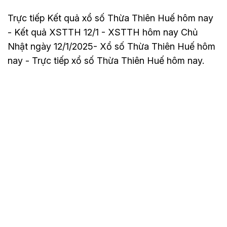
Trực tiếp Kết quả xổ số Thừa Thiên Huế hôm nay
- Kết quả XSTTH 12/1 - XSTTH hôm nay Chủ
Nhật ngày 12/1/2025- Xổ số Thừa Thiên Huế hôm
nay - Trực tiếp xổ số Thừa Thiên Huế hôm nay.