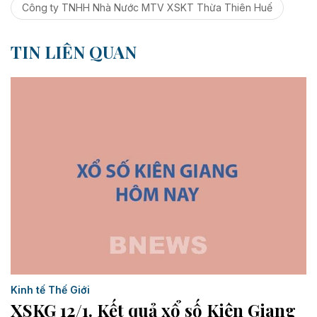
Công ty TNHH Nhà Nước MTV XSKT Thừa Thiên Huế
TIN LIÊN QUAN
Kinh tế Thế Giới
XSKG 12/1. Kết quả xổ số Kiên Giang