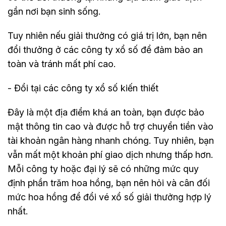
gần nơi bạn sinh sống.
Tuy nhiên nếu giải thưởng có giá trị lớn, bạn nên
đổi thưởng ở các công ty xổ số để đảm bảo an
toàn và tránh mất phí cao.
- Đổi tại các công ty xổ số kiến thiết
Đây là một địa điểm khá an toàn, bạn được bảo
mật thông tin cao và được hỗ trợ chuyển tiền vào
tài khoản ngân hàng nhanh chóng. Tuy nhiên, bạn
vẫn mất một khoản phí giao dịch nhưng thấp hơn.
Mỗi công ty hoặc đại lý sẽ có những mức quy
định phần trăm hoa hồng, bạn nên hỏi và cân đối
mức hoa hồng để đổi vé xổ số giải thưởng hợp lý
nhất.