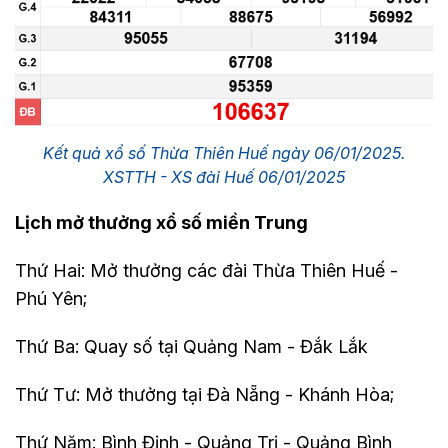
Kết quả xổ số Thừa Thiên Huế ngày 06/01/2025.
XSTTH - XS đài Huế 06/01/2025
Lịch mở thưởng xổ số miền Trung
Thứ Hai: Mở thưởng các đài Thừa Thiên Huế -
Phú Yên;
Thứ Ba: Quay số tại Quảng Nam - Đắk Lắk
Thứ Tư: Mở thưởng tại Đà Nẵng - Khánh Hòa;
Thứ Năm: Bình Định - Quảng Trị - Quảng Bình