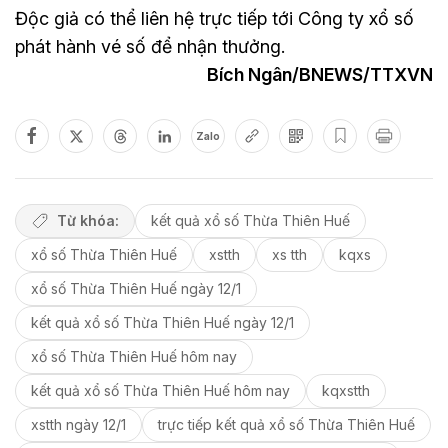
Độc giả có thể liên hệ trực tiếp tới Công ty xổ số
phát hành vé số để nhận thưởng.
Bích Ngân/BNEWS/TTXVN
Zalo
Từ khóa:
kết quả xổ số Thừa Thiên Huế
xổ số Thừa Thiên Huế
xstth
xs tth
kqxs
xổ số Thừa Thiên Huế ngày 12/1
kết quả xổ số Thừa Thiên Huế ngày 12/1
xổ số Thừa Thiên Huế hôm nay
kết quả xổ số Thừa Thiên Huế hôm nay
kqxstth
xstth ngày 12/1
trực tiếp kết quả xổ số Thừa Thiên Huế