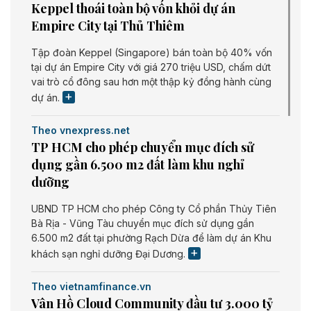
Keppel thoái toàn bộ vốn khỏi dự án
Empire City tại Thủ Thiêm
Tập đoàn Keppel (Singapore) bán toàn bộ 40% vốn
tại dự án Empire City với giá 270 triệu USD, chấm dứt
vai trò cổ đông sau hơn một thập kỷ đồng hành cùng
dự án.
Theo vnexpress.net
TP HCM cho phép chuyển mục đích sử
dụng gần 6.500 m2 đất làm khu nghỉ
dưỡng
UBND TP HCM cho phép Công ty Cổ phần Thủy Tiên
Bà Rịa - Vũng Tàu chuyển mục đích sử dụng gần
6.500 m2 đất tại phường Rạch Dừa để làm dự án Khu
khách sạn nghỉ dưỡng Đại Dương.
Theo vietnamfinance.vn
Vân Hồ Cloud Community đầu tư 3.000 tỷ