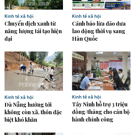
Kinh tế xã hội
Kinh tế xã hội
Chuyển dịch xanh từ
Cảnh báo lừa đảo đưa
năng lượng tái tạo hiện
lao động thời vụ sang
đại
Hàn Quốc
Kinh tế xã hội
Kinh tế xã hội
Tây Ninh hỗ trợ 3 triệu
Đà Nẵng hướng tới
đồng/tháng cho cán bộ
không còn xã, thôn đặc
hành chính công
biệt khó khăn