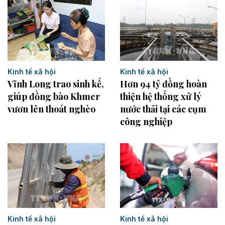
Kinh tế xã hội
Kinh tế xã hội
Vĩnh Long trao sinh kế,
Hơn 94 tỷ đồng hoàn
giúp đồng bào Khmer
thiện hệ thống xử lý
vươn lên thoát nghèo
nước thải tại các cụm
công nghiệp
Kinh tế xã hội
Kinh tế xã hội