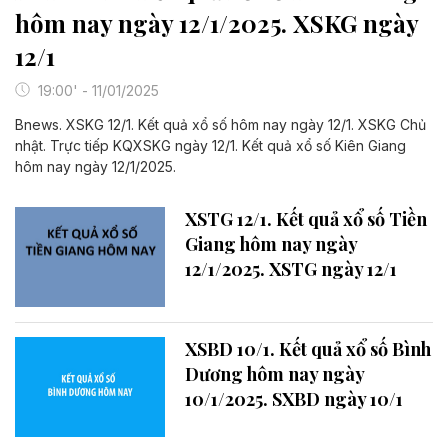
hôm nay ngày 12/1/2025. XSKG ngày
12/1
19:00' - 11/01/2025
Bnews. XSKG 12/1. Kết quả xổ số hôm nay ngày 12/1. XSKG Chủ
nhật. Trực tiếp KQXSKG ngày 12/1. Kết quả xổ số Kiên Giang
hôm nay ngày 12/1/2025.
XSTG 12/1. Kết quả xổ số Tiền
Giang hôm nay ngày
12/1/2025. XSTG ngày 12/1
XSBD 10/1. Kết quả xổ số Bình
Dương hôm nay ngày
10/1/2025. SXBD ngày 10/1