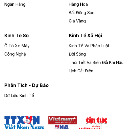
phần Tập đoàn Đức Long Gia Lai (HoSE: DLG) được
Ngân Hàng
Hàng Hoá
chấp thuận đầu tư 4 dự án điện gió và điện mặt trời tại
Bất Động Sản
Gia Lai với tổng vốn hơn 4.750 tỷ đồng.
Giá Vàng
Theo vnexpress.net
Đồng Nai cho thuê gần 59 ha đất làm khu
Kinh Tế Số
Kinh Tế Xã Hội
công nghiệp ở Long Thành
Ô Tô Xe Máy
Kinh Tế Và Pháp Luật
Công Nghệ
UBND TP Đồng Nai cho Công ty Amata thuê gần 59 ha
Đời Sống
đất để đầu tư khu công nghiệp công nghệ cao Long
Thời Tiết Và Biến Đổi Khí Hậu
Thành, thời hạn đến 2065.
Lịch Cắt Điện
Theo baodautu.vn
Phân Tích - Dự Báo
Đề xuất hỗ trợ 20.000 tỷ đồng làm cao tốc
Thái Nguyên - Lạng Sơn
Dữ Liệu Kinh Tế
Tuyến cao tốc Thái Nguyên - Lạng Sơn khi hình thành
sẽ trở thành trục giao thông chiến lược, kết nối tỉnh
Thái Nguyên và các tỉnh trung du, miền núi phía Bắc
với hệ thống cửa khẩu quốc tế tại Lạng Sơn.