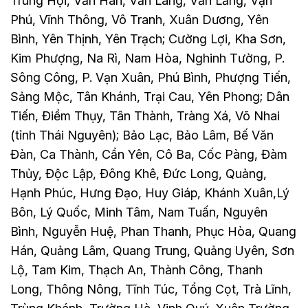
Trung Hội, Văn Hán, Văn Lang, Văn Lăng, Vạn
Phú, Vĩnh Thông, Vô Tranh, Xuân Dương, Yên
Bình, Yên Thịnh, Yên Trạch; Cường Lợi, Kha Sơn,
Kim Phượng, Na Rì, Nam Hòa, Nghinh Tường, P.
Sông Công, P. Vạn Xuân, Phú Bình, Phượng Tiến,
Sảng Mộc, Tân Khánh, Trại Cau, Yên Phong; Dân
Tiến, Điềm Thụy, Tân Thành, Tràng Xá, Võ Nhai
(tỉnh Thái Nguyên); Bảo Lạc, Bảo Lâm, Bế Văn
Đàn, Ca Thành, Cần Yên, Cô Ba, Cốc Pàng, Đàm
Thủy, Độc Lập, Đông Khê, Đức Long, Quảng,
Hạnh Phúc, Hưng Đạo, Huy Giáp, Khánh Xuân,Lý
Bôn, Lý Quốc, Minh Tâm, Nam Tuấn, Nguyên
Bình, Nguyễn Huệ, Phan Thanh, Phục Hòa, Quang
Hán, Quảng Lâm, Quang Trung, Quảng Uyên, Sơn
Lộ, Tam Kim, Thạch An, Thành Công, Thanh
Long, Thông Nông, Tĩnh Túc, Tổng Cọt, Trà Lĩnh,