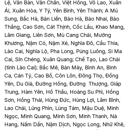
Lệ, Văn Bàn, Văn Chấn, Việt Hồng, Võ Lao, Xuân
Ái, Xuân Hòa, Y Tý, Yên Bình, Yên Thành; A Mú
Sung, Bắc Hà, Bản Liền, Bảo Hà, Bảo Nhai, Bảo
Thắng, Cao Sơn, Cát Thịnh, Cốc Lầu, Khao Mang,
Lâm Giang, Liên Sơn, Mù Cang Chải, Mường
Khương, Nậm Có, Nậm Xé, Nghĩa Đô, Cầu Thia,
Lào Cai, Nghĩa Lộ, Pha Long, Púng Luông, Si Ma
Cai, Sín Chéng, Xuân Quang; Chế Tạo, Lao Chải
(tỉnh Lào Cai); Bắc Mê, Bản Máy, Bình An, Bình
Ca, Cán Tỷ, Cao Bồ, Côn Lôn, Đông Thọ, Đồng
Yên, Du Già, Đường Hồng, Đường Thượng, Giáp
Trung, Hàm Yên, Hồ Thầu, Hoàng Su Phì, Hồng
Sơn, Hồng Thái, Hùng Đức, Hùng Lợi, Lâm Bình,
Lao Chải, Lũng Phìn, Lùng Tám, Mậu Duệ, Minh
Ngọc, Minh Quang, Minh Sơn, Minh Thanh, Nà
Hang, Nấm Dẩn, Nậm Dịch, Ngọc Long, Nhữ Khê,