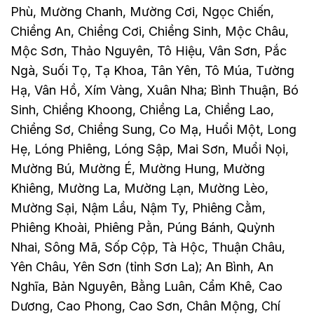
Phù, Mường Chanh, Mường Cơi, Ngọc Chiến,
Chiềng An, Chiềng Cơi, Chiềng Sinh, Mộc Châu,
Mộc Sơn, Thảo Nguyên, Tô Hiệu, Vân Sơn, Pắc
Ngà, Suối Tọ, Tạ Khoa, Tân Yên, Tô Múa, Tường
Hạ, Vân Hồ, Xím Vàng, Xuân Nha; Bình Thuận, Bó
Sinh, Chiềng Khoong, Chiềng La, Chiềng Lao,
Chiềng Sơ, Chiềng Sung, Co Mạ, Huổi Một, Long
Hẹ, Lóng Phiêng, Lóng Sập, Mai Sơn, Muổi Nọi,
Mường Bú, Mường É, Mường Hung, Mường
Khiêng, Mường La, Mường Lạn, Mường Lèo,
Mường Sại, Nậm Lầu, Nậm Ty, Phiêng Cằm,
Phiêng Khoài, Phiêng Pằn, Púng Bánh, Quỳnh
Nhai, Sông Mã, Sốp Cộp, Tà Hộc, Thuận Châu,
Yên Châu, Yên Sơn (tỉnh Sơn La); An Bình, An
Nghĩa, Bản Nguyên, Bằng Luân, Cẩm Khê, Cao
Dương, Cao Phong, Cao Sơn, Chân Mộng, Chí