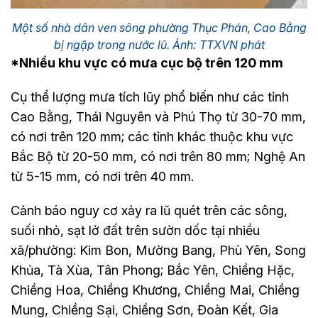
Một số nhà dân ven sông phường Thục Phán, Cao Bằng
bị ngập trong nước lũ. Ảnh: TTXVN phát
*Nhiều khu vực có mưa cục bộ trên 120 mm
Cụ thể lượng mưa tích lũy phổ biến như các tỉnh
Cao Bằng, Thái Nguyên và Phú Thọ từ 30-70 mm,
có nơi trên 120 mm; các tỉnh khác thuộc khu vực
Bắc Bộ từ 20-50 mm, có nơi trên 80 mm; Nghệ An
từ 5-15 mm, có nơi trên 40 mm.
Cảnh báo nguy cơ xảy ra lũ quét trên các sông,
suối nhỏ, sạt lở đất trên sườn dốc tại nhiều
xã/phường: Kim Bon, Mường Bang, Phù Yên, Song
Khủa, Tà Xùa, Tân Phong; Bắc Yên, Chiềng Hặc,
Chiềng Hoa, Chiềng Khương, Chiềng Mai, Chiềng
Mung, Chiềng Sại, Chiềng Sơn, Đoàn Kết, Gia