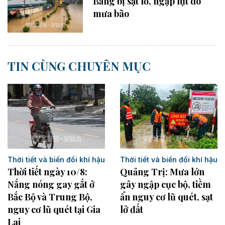
Bằng bị sạt lở, ngập lụt do
mưa bão
TIN CÙNG CHUYÊN MỤC
Thời tiết và biến đổi khí hậu
Thời tiết và biến đổi khí hậu
Thời tiết ngày 10/8:
Quảng Trị: Mưa lớn
Nắng nóng gay gắt ở
gây ngập cục bộ, tiềm
Bắc Bộ và Trung Bộ,
ẩn nguy cơ lũ quét, sạt
nguy cơ lũ quét tại Gia
lở đất
Lai