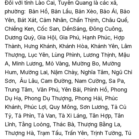
Đối với tỉnh Lào Cai, Tuyên Quang là các xã,
phường: Bản Hồ, Bản Lầu, Bản Xèo, Bảo Ái, Bảo
Yên, Bát Xát, Cảm Nhân, Chấn Thịnh, Châu Quế,
Chiềng Ken, Cốc San, DềnSáng, Đông Cuông,
Dương Quỳ, Gia Hội, Gia Phú, Hạnh Phúc, Hợp
Thành, Hưng Khánh, Khánh Hòa, Khánh Yên, Lâm
Thượng, Lục Yên, Lùng Phình, Lương Thịnh, Mậu
A, Minh Lương, Mỏ Vàng, Mường Bo, Mường
Hum, Mường Lai, Nậm Chày, Nghĩa Tâm, Ngũ Chỉ
Sơn, Âu Lâu, Cam Đường, Nam Cường, Sa Pa,
Trung Tâm, Văn Phú, Yên Bái, Phình Hồ, Phong
Dụ Hạ, Phong Dụ Thượng, Phong Hải, Phúc
Khánh, Phúc Lợi, Quy Mông, Sơn Lương, Tả Củ
Tỷ, Tả Phìn, Tả Van, Tà Xi Láng, Tân Hợp, Tân
Lĩnh, Tằng Loỏng, Thác Bà, Thượng Bằng La,
Thượng Hà, Trạm Tấu, Trấn Yên, Trịnh Tường, Tú