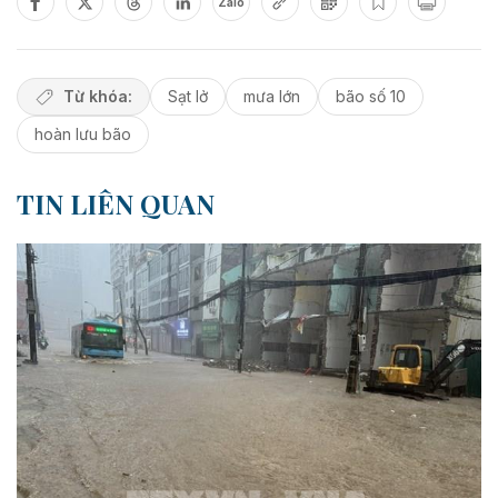
Zalo
Từ khóa:
Sạt lở
mưa lớn
bão số 10
hoàn lưu bão
TIN LIÊN QUAN