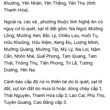
Khương, Yên Nhân, Yên Thắng, Yên Thọ (tỉnh
Thanh Hóa).
Ngoài ra, các xã , phường thuộc tỉnh Nghệ An có
nguy cơ lũ quét, sạt lở đất gồm: Na Ngoi; Mường
Lống, Mường Xén; Bắc Lý, Chiêu Lưu, Huồi Tụ,
Hữu Khuông, Hữu Kiệm, Keng Đu, Lượng Minh,
Mường Quàng, Mường Típ, Mỹ Lý, Na Loi, Nậm
Cắn, Nhôn Mai, Quế Phong, Tam Quang, Tam
Thái, Thông Thụ, Tiền Phong, Tri Lễ, Tương
Dương, Yên Na.
Cảnh báo cấp độ rủi ro thiên tai do lũ quét, sạt lở
đất, sụt lún đất do mưa lũ hoặc dòng chảy cấp 1;
Thái Nguyên, Thanh Hóa cấp 2; Lào Cai, Phú Thọ,
Tuyên Quang, Cao Bằng cấp 3.