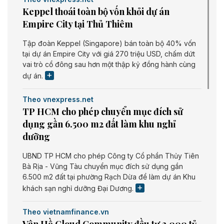
Keppel thoái toàn bộ vốn khỏi dự án
Empire City tại Thủ Thiêm
Tập đoàn Keppel (Singapore) bán toàn bộ 40% vốn
tại dự án Empire City với giá 270 triệu USD, chấm dứt
vai trò cổ đông sau hơn một thập kỷ đồng hành cùng
dự án.
Theo vnexpress.net
TP HCM cho phép chuyển mục đích sử
dụng gần 6.500 m2 đất làm khu nghỉ
dưỡng
UBND TP HCM cho phép Công ty Cổ phần Thủy Tiên
Bà Rịa - Vũng Tàu chuyển mục đích sử dụng gần
6.500 m2 đất tại phường Rạch Dừa để làm dự án Khu
khách sạn nghỉ dưỡng Đại Dương.
Theo vietnamfinance.vn
Vân Hồ Cloud Community đầu tư 3.000 tỷ