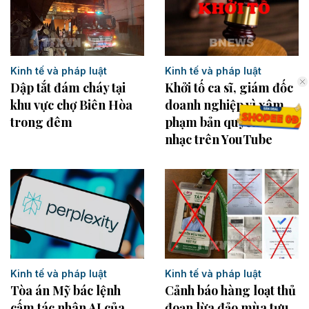
Kinh tế và pháp luật
Kinh tế và pháp luật
Dập tắt đám cháy tại
Khởi tố ca sĩ, giám đốc
khu vực chợ Biên Hòa
doanh nghiệp vì xâm
trong đêm
phạm bản quyền âm
nhạc trên YouTube
Kinh tế và pháp luật
Kinh tế và pháp luật
Tòa án Mỹ bác lệnh
Cảnh báo hàng loạt thủ
cấm tác nhân AI của
đoạn lừa đảo mùa tựu