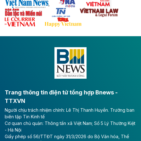
Theo baodautu.vn
Đề xuất đầu tư 11.500 tỷ đồng xây dựng cao
tốc CT.11 qua Ninh Bình
Dự án đầu tư tuyến cao tốc CT.11, đoạn Liêm Tuyền -
Đông A dài khoảng 25,1 km được kỳ vọng sẽ tạo động
lực phát triển kinh tế - xã hội khu vực phía Nam đồng
bằng sông Hồng.
Theo baodautu.vn
ACV rót gần 40 ngàn tỷ đồng vào sân bay
Long Thành
Trang thông tin điện tử tổng hợp Bnews -
TTXVN
Tổng công ty Cảng hàng không Việt Nam - CTCP
Người chịu trách nhiệm chính: Lê Thị Thanh Huyền. Trưởng ban
(ACV) vừa lập kỷ lục mới về lợi nhuận trong quý
biên tập Tin Kinh tế
II/2026.
Cơ quan chủ quản: Thông tấn xã Việt Nam; Số 5 Lý Thường Kiệt
- Hà Nội
Theo baodautu.vn
Giấy phép số 56/TTĐT ngày 31/3/2026 do Bộ Văn hóa, Thể
Vinaconex lập đỉnh doanh thu