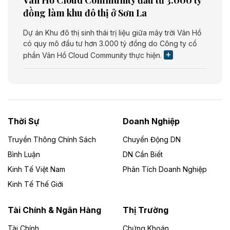
đồng làm khu đô thị ở Sơn La
Dự án Khu đô thị sinh thái trị liệu giữa mây trời Vân Hồ
có quy mô đầu tư hơn 3.000 tỷ đồng do Công ty cổ
phần Vân Hồ Cloud Community thực hiện.
Theo vietnamfinance.vn
Năng lượng môi trường Bắc Giang đầu tư
nhà máy điện rác 1.866 tỷ đồng
Thời Sự
Doanh Nghiệp
Dự án Nhà máy xử lý rác và phát điện Bắc Giang do
Công ty TNHH Năng lượng môi trường Bắc Giang làm
Truyền Thông Chính Sách
Chuyển Động DN
chủ đầu tư, có tổng mức đầu tư 1.866 tỷ đồng.
Bình Luận
DN Cần Biết
Kinh Tế Việt Nam
Phân Tích Doanh Nghiệp
Theo vietnamfinance.vn
Đức Long Gia Lai mở rộng ‘hệ sinh thái’
Kinh Tế Thế Giới
năng lượng với loạt dự án nghìn tỷ ở Gia
Lai
Tài Chính & Ngân Hàng
Thị Trường
Tài Chính
Chứng Khoán
Bốn doanh nghiệp có sự góp vốn của Công ty Cổ