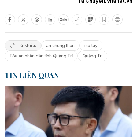
Tá Chuyên/vnanet.vn
Zalo
Từ khóa:
án chung thân
ma túy
Tòa án nhân dân tỉnh Quảng Trị
Quảng Trị
TIN LIÊN QUAN