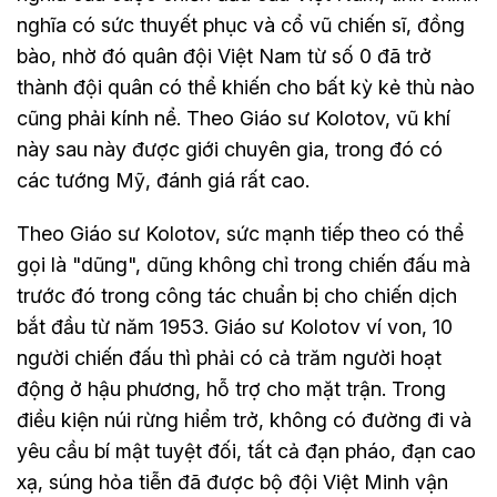
nghĩa có sức thuyết phục và cổ vũ chiến sĩ, đồng
bào, nhờ đó quân đội Việt Nam từ số 0 đã trở
thành đội quân có thể khiến cho bất kỳ kẻ thù nào
cũng phải kính nể. Theo Giáo sư Kolotov, vũ khí
này sau này được giới chuyên gia, trong đó có
các tướng Mỹ, đánh giá rất cao.
Theo Giáo sư Kolotov, sức mạnh tiếp theo có thể
gọi là "dũng", dũng không chỉ trong chiến đấu mà
trước đó trong công tác chuẩn bị cho chiến dịch
bắt đầu từ năm 1953. Giáo sư Kolotov ví von, 10
người chiến đấu thì phải có cả trăm người hoạt
động ở hậu phương, hỗ trợ cho mặt trận. Trong
điều kiện núi rừng hiểm trở, không có đường đi và
yêu cầu bí mật tuyệt đối, tất cả đạn pháo, đạn cao
xạ, súng hỏa tiễn đã được bộ đội Việt Minh vận