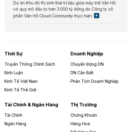
Dự án Khu đô thị sinh thái trị liệu giữa mây trời Vân Hồ
có quy mô đầu tư hơn 3.000 tỷ đồng do Công ty cổ
phần Vân Hồ Cloud Community thực hiện.
Theo vietnamfinance.vn
Năng lượng môi trường Bắc Giang đầu tư
nhà máy điện rác 1.866 tỷ đồng
Thời Sự
Doanh Nghiệp
Dự án Nhà máy xử lý rác và phát điện Bắc Giang do
Công ty TNHH Năng lượng môi trường Bắc Giang làm
Truyền Thông Chính Sách
Chuyển Động DN
chủ đầu tư, có tổng mức đầu tư 1.866 tỷ đồng.
Bình Luận
DN Cần Biết
Kinh Tế Việt Nam
Phân Tích Doanh Nghiệp
Theo vietnamfinance.vn
Đức Long Gia Lai mở rộng ‘hệ sinh thái’
Kinh Tế Thế Giới
năng lượng với loạt dự án nghìn tỷ ở Gia
Lai
Tài Chính & Ngân Hàng
Thị Trường
Tài Chính
Chứng Khoán
Bốn doanh nghiệp có sự góp vốn của Công ty Cổ
phần Tập đoàn Đức Long Gia Lai (HoSE: DLG) được
Ngân Hàng
Hàng Hoá
chấp thuận đầu tư 4 dự án điện gió và điện mặt trời tại