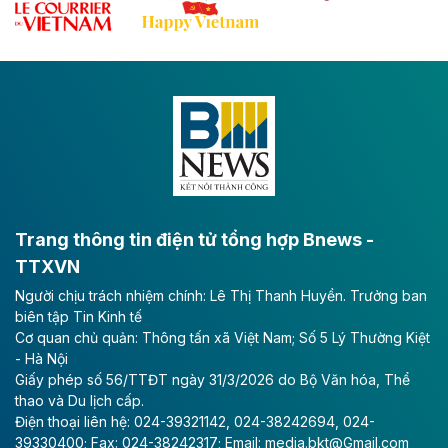
Đề xuất đầu tư 11.500 tỷ đồng xây dựng cao
tốc CT.11 qua Ninh Bình
Dự án đầu tư tuyến cao tốc CT.11, đoạn Liêm Tuyền -
Đông A dài khoảng 25,1 km được kỳ vọng sẽ tạo động
lực phát triển kinh tế - xã hội khu vực phía Nam đồng
bằng sông Hồng.
Theo baodautu.vn
ACV rót gần 40 ngàn tỷ đồng vào sân bay
Long Thành
Trang thông tin điện tử tổng hợp Bnews -
TTXVN
Tổng công ty Cảng hàng không Việt Nam - CTCP
Người chịu trách nhiệm chính: Lê Thị Thanh Huyền. Trưởng ban
(ACV) vừa lập kỷ lục mới về lợi nhuận trong quý
biên tập Tin Kinh tế
II/2026.
Cơ quan chủ quản: Thông tấn xã Việt Nam; Số 5 Lý Thường Kiệt
- Hà Nội
Theo baodautu.vn
Giấy phép số 56/TTĐT ngày 31/3/2026 do Bộ Văn hóa, Thể
Vinaconex lập đỉnh doanh thu
thao và Du lịch cấp.
Điện thoại liên hệ: 024-39321142, 024-38242694, 024-
Tổng CTCP Xuất nhập khẩu và Xây dựng Việt Nam
39330400; Fax: 024-38242317; Email: media.bkt@Gmail.com