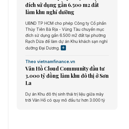
đích sử dụng gần 6.500 m2 đất
làm khu nghỉ dưỡng
UBND TP HCM cho phép Công ty Cổ phần
Thủy Tiên Bà Rịa - Vũng Tàu chuyển mục
đích sử dụng gần 6.500 m2 đất tại phường
Rạch Dừa để làm dự án Khu khách sạn nghỉ
dưỡng Đại Dương.
Theo vietnamfinance.vn
Vân Hồ Cloud Community đầu tư
3.000 tỷ đồng làm khu đô thị ở Sơn
La
Dự án Khu đô thị sinh thái trị liệu giữa mây
trời Vân Hồ có quy mô đầu tư hơn 3.000 tỷ
đồng do Công ty cổ phần Vân Hồ Cloud
Community thực hiện.
Theo vietnamfinance.vn