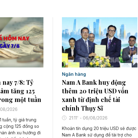
Ngân hàng
 nay 7/8: Tỷ
Nam A Bank huy động
tâm tăng 125
thêm 20 triệu USD vốn
rong một tuần
xanh từ định chế tài
chính Thụy Sĩ
/08/2026
21:11' - 06/08/2026
 tuần, tỷ giá trung
ng cộng 125 đồng so
Khoản tín dụng 20 triệu USD sẽ được
phản ánh xu hướng đi
Nam A Bank sử dụng để tài trợ cho