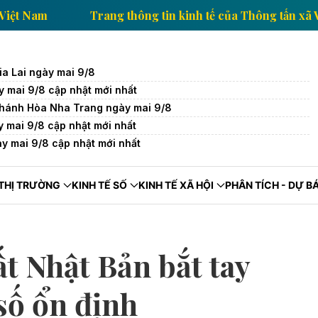
hông tấn xã Việt Nam
Trang thông tin kinh tế của Th
ia Lai ngày mai 9/8
y mai 9/8 cập nhật mới nhất
Khánh Hòa Nha Trang ngày mai 9/8
y mai 9/8 cập nhật mới nhất
ày mai 9/8 cập nhật mới nhất
THỊ TRƯỜNG
KINH TẾ SỐ
KINH TẾ XÃ HỘI
PHÂN TÍCH - DỰ B
t Nhật Bản bắt tay
số ổn định