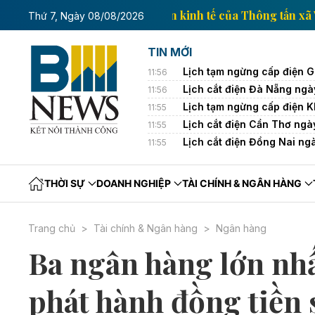
Trang thông tin kinh tế của T
Thứ 7, Ngày 08/08/2026
TIN MỚI
Lịch tạm ngừng cấp điện G
11:56
Lịch cắt điện Đà Nẵng ngà
11:56
Lịch tạm ngừng cấp điện 
11:55
Lịch cắt điện Cần Thơ ngà
11:55
Lịch cắt điện Đồng Nai ng
11:55
THỜI SỰ
DOANH NGHIỆP
TÀI CHÍNH & NGÂN HÀNG
Trang chủ
Tài chính & Ngân hàng
Ngân hàng
Ba ngân hàng lớn nhấ
phát hành đồng tiền 