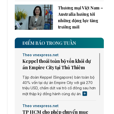
Thương mại Việt Nam –
Australia hướng tới
những động lực tăng
trưởng mới
ĐIỂM BÁO TRONG TUẦN
Theo vnexpress.net
Keppel thoái toàn bộ vốn khỏi dự
án Empire City tại Thủ Thiêm
Tập đoàn Keppel (Singapore) bán toàn bộ
40% vốn tại dự án Empire City với giá 270
triệu USD, chấm dứt vai trò cổ đông sau hơn
một thập kỷ đồng hành cùng dự án.
Theo vnexpress.net
TP HCM cho phép chuyển mục