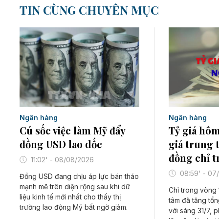
TIN CÙNG CHUYÊN MỤC
Ngân hàng
Ngân hàng
Cú sốc việc làm Mỹ đẩy
Tỷ giá hôm
đồng USD lao dốc
giá trung 
đồng chỉ t
11:02' - 08/08/2026
08:59' - 07
Đồng USD đang chịu áp lực bán tháo
mạnh mẽ trên diện rộng sau khi dữ
Chỉ trong vòng 1
liệu kinh tế mới nhất cho thấy thị
tâm đã tăng tổ
trường lao động Mỹ bất ngờ giảm.
với sáng 31/7, 