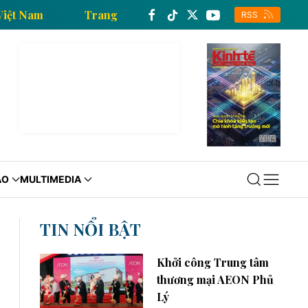
ông tấn xã Việt Nam
Trang thông tin kinh tế của Th
RSS
ÁO
MULTIMEDIA
TIN NỔI BẬT
Khởi công Trung tâm
thương mại AEON Phủ
Lý