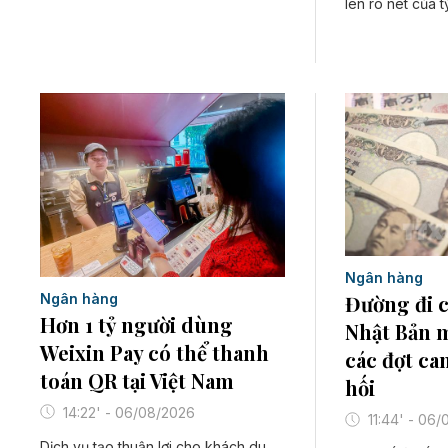
lên rõ nét của t
Ngân hàng
Ngân hàng
Đường đi c
Hơn 1 tỷ người dùng
Nhật Bản 
Weixin Pay có thể thanh
các đợt ca
toán QR tại Việt Nam
hối
14:22' - 06/08/2026
11:44' - 06
Dịch vụ tạo thuận lợi cho khách du