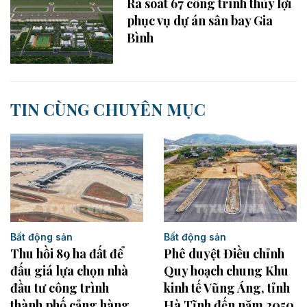
Rà soát 67 công trình thủy lợi
phục vụ dự án sân bay Gia
Bình
TIN CÙNG CHUYÊN MỤC
Bất động sản
Bất động sản
Thu hồi 89 ha đất để
Phê duyệt Điều chỉnh
đấu giá lựa chọn nhà
Quy hoạch chung Khu
đầu tư công trình
kinh tế Vũng Áng, tỉnh
thành phố cảng hàng
Hà Tĩnh đến năm 2050