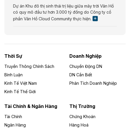
Dự án Khu đô thị sinh thái trị liệu giữa mây trời Vân Hồ
có quy mô đầu tư hơn 3.000 tỷ đồng do Công ty cổ
phần Vân Hồ Cloud Community thực hiện.
Theo vietnamfinance.vn
Năng lượng môi trường Bắc Giang đầu tư
nhà máy điện rác 1.866 tỷ đồng
Thời Sự
Doanh Nghiệp
Dự án Nhà máy xử lý rác và phát điện Bắc Giang do
Công ty TNHH Năng lượng môi trường Bắc Giang làm
Truyền Thông Chính Sách
Chuyển Động DN
chủ đầu tư, có tổng mức đầu tư 1.866 tỷ đồng.
Bình Luận
DN Cần Biết
Kinh Tế Việt Nam
Phân Tích Doanh Nghiệp
Theo vietnamfinance.vn
Đức Long Gia Lai mở rộng ‘hệ sinh thái’
Kinh Tế Thế Giới
năng lượng với loạt dự án nghìn tỷ ở Gia
Lai
Tài Chính & Ngân Hàng
Thị Trường
Tài Chính
Chứng Khoán
Bốn doanh nghiệp có sự góp vốn của Công ty Cổ
phần Tập đoàn Đức Long Gia Lai (HoSE: DLG) được
Ngân Hàng
Hàng Hoá
chấp thuận đầu tư 4 dự án điện gió và điện mặt trời tại