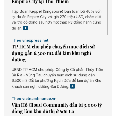
Empire City tại Thủ Thiêm
Tập đoàn Keppel (Singapore) bán toàn bộ 40% vốn
tại dự án Empire City với giá 270 triệu USD, chấm dứt
vai trò cổ đông sau hơn một thập kỷ đồng hành cùng
dự án.
Theo vnexpress.net
TP HCM cho phép chuyển mục đích sử
dụng gần 6.500 m2 đất làm khu nghỉ
dưỡng
UBND TP HCM cho phép Công ty Cổ phần Thủy Tiên
Bà Rịa - Vũng Tàu chuyển mục đích sử dụng gần
6.500 m2 đất tại phường Rạch Dừa để làm dự án Khu
khách sạn nghỉ dưỡng Đại Dương.
Theo vietnamfinance.vn
Vân Hồ Cloud Community đầu tư 3.000 tỷ
đồng làm khu đô thị ở Sơn La