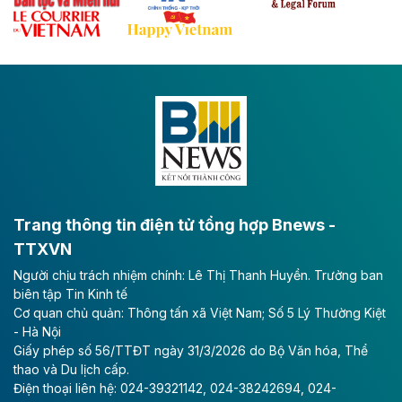
Đề xuất đầu tư 11.500 tỷ đồng xây dựng cao
tốc CT.11 qua Ninh Bình
Dự án đầu tư tuyến cao tốc CT.11, đoạn Liêm Tuyền -
Đông A dài khoảng 25,1 km được kỳ vọng sẽ tạo động
lực phát triển kinh tế - xã hội khu vực phía Nam đồng
bằng sông Hồng.
Theo baodautu.vn
ACV rót gần 40 ngàn tỷ đồng vào sân bay
Long Thành
Trang thông tin điện tử tổng hợp Bnews -
TTXVN
Tổng công ty Cảng hàng không Việt Nam - CTCP
Người chịu trách nhiệm chính: Lê Thị Thanh Huyền. Trưởng ban
(ACV) vừa lập kỷ lục mới về lợi nhuận trong quý
biên tập Tin Kinh tế
II/2026.
Cơ quan chủ quản: Thông tấn xã Việt Nam; Số 5 Lý Thường Kiệt
- Hà Nội
Theo baodautu.vn
Giấy phép số 56/TTĐT ngày 31/3/2026 do Bộ Văn hóa, Thể
Vinaconex lập đỉnh doanh thu
thao và Du lịch cấp.
Điện thoại liên hệ: 024-39321142, 024-38242694, 024-
Tổng CTCP Xuất nhập khẩu và Xây dựng Việt Nam