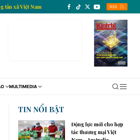
nh tế của Thông tấn xã Việt Nam
Trang thông tin ki
RSS
ÁO
MULTIMEDIA
TIN NỔI BẬT
Động lực mới cho hợp
tác thương mại Việt
Nam - Australia