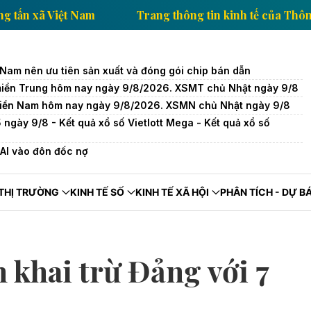
inh tế của Thông tấn xã Việt Nam
Trang thông tin ki
 Nam nên ưu tiên sản xuất và đóng gói chip bán dẫn
miền Trung hôm nay ngày 9/8/2026. XSMT chủ Nhật ngày 9/8
miền Nam hôm nay ngày 9/8/2026. XSMN chủ Nhật ngày 9/8
 ngày 9/8 - Kết quả xổ số Vietlott Mega - Kết quả xổ số
AI vào đôn đốc nợ
THỊ TRƯỜNG
KINH TẾ SỐ
KINH TẾ XÃ HỘI
PHÂN TÍCH - DỰ B
 khai trừ Đảng với 7