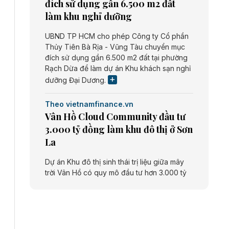
đích sử dụng gần 6.500 m2 đất
làm khu nghỉ dưỡng
UBND TP HCM cho phép Công ty Cổ phần
Thủy Tiên Bà Rịa - Vũng Tàu chuyển mục
đích sử dụng gần 6.500 m2 đất tại phường
Rạch Dừa để làm dự án Khu khách sạn nghỉ
dưỡng Đại Dương.
Theo vietnamfinance.vn
Vân Hồ Cloud Community đầu tư
3.000 tỷ đồng làm khu đô thị ở Sơn
La
Dự án Khu đô thị sinh thái trị liệu giữa mây
trời Vân Hồ có quy mô đầu tư hơn 3.000 tỷ
đồng do Công ty cổ phần Vân Hồ Cloud
Community thực hiện.
Theo vietnamfinance.vn