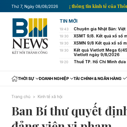
inh tế của Thông tấn xã Việt Nam
Trang thông tin k
Thứ 7, Ngày 08/08/2026
TIN MỚI
Chuyên gia Nhật Bản: Việt
19:43
XSMT 9/8. Kết quả xổ số 
19:30
XSMN 9/8 Kết quả xổ số 
19:30
Kết quả Vietlott Mega 6/45
19:30
Vietlott ngày 9/8/2026
Thuế TP. Hồ Chí Minh đưa 
19:20
THỜI SỰ
DOANH NGHIỆP
TÀI CHÍNH & NGÂN HÀNG
Trang chủ
Kinh tế xã hội
Ban Bí thư quyết định
đảng viên vi phạm