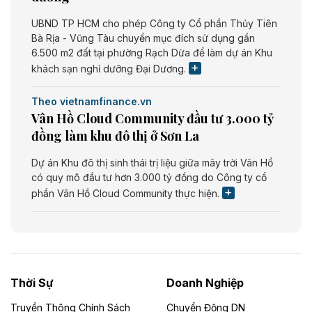
UBND TP HCM cho phép Công ty Cổ phần Thủy Tiên
Bà Rịa - Vũng Tàu chuyển mục đích sử dụng gần
6.500 m2 đất tại phường Rạch Dừa để làm dự án Khu
khách sạn nghỉ dưỡng Đại Dương.
Theo vietnamfinance.vn
Vân Hồ Cloud Community đầu tư 3.000 tỷ
đồng làm khu đô thị ở Sơn La
Dự án Khu đô thị sinh thái trị liệu giữa mây trời Vân Hồ
có quy mô đầu tư hơn 3.000 tỷ đồng do Công ty cổ
phần Vân Hồ Cloud Community thực hiện.
Theo vietnamfinance.vn
Năng lượng môi trường Bắc Giang đầu tư
nhà máy điện rác 1.866 tỷ đồng
Thời Sự
Doanh Nghiệp
Dự án Nhà máy xử lý rác và phát điện Bắc Giang do
Công ty TNHH Năng lượng môi trường Bắc Giang làm
Truyền Thông Chính Sách
Chuyển Động DN