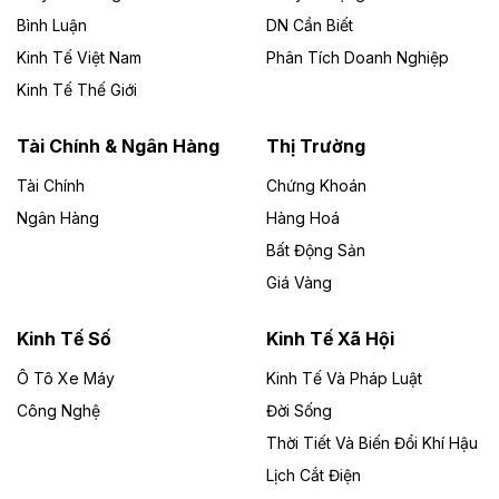
chủ đầu tư, có tổng mức đầu tư 1.866 tỷ đồng.
Bình Luận
DN Cần Biết
Kinh Tế Việt Nam
Phân Tích Doanh Nghiệp
Theo vietnamfinance.vn
Đức Long Gia Lai mở rộng ‘hệ sinh thái’
Kinh Tế Thế Giới
năng lượng với loạt dự án nghìn tỷ ở Gia
Lai
Tài Chính & Ngân Hàng
Thị Trường
Tài Chính
Chứng Khoán
Bốn doanh nghiệp có sự góp vốn của Công ty Cổ
phần Tập đoàn Đức Long Gia Lai (HoSE: DLG) được
Ngân Hàng
Hàng Hoá
chấp thuận đầu tư 4 dự án điện gió và điện mặt trời tại
Bất Động Sản
Gia Lai với tổng vốn hơn 4.750 tỷ đồng.
Giá Vàng
Theo vnexpress.net
Đồng Nai cho thuê gần 59 ha đất làm khu
Kinh Tế Số
Kinh Tế Xã Hội
công nghiệp ở Long Thành
Ô Tô Xe Máy
Kinh Tế Và Pháp Luật
Công Nghệ
UBND TP Đồng Nai cho Công ty Amata thuê gần 59 ha
Đời Sống
đất để đầu tư khu công nghiệp công nghệ cao Long
Thời Tiết Và Biến Đổi Khí Hậu
Thành, thời hạn đến 2065.
Lịch Cắt Điện