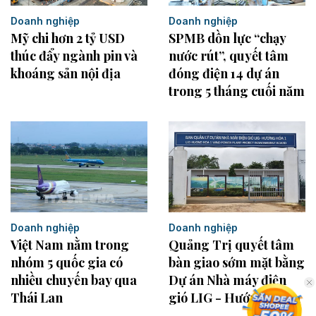
Doanh nghiệp
Doanh nghiệp
Mỹ chi hơn 2 tỷ USD
SPMB dồn lực “chạy
thúc đẩy ngành pin và
nước rút”, quyết tâm
khoáng sản nội địa
đóng điện 14 dự án
trong 5 tháng cuối năm
Doanh nghiệp
Doanh nghiệp
Việt Nam nằm trong
Quảng Trị quyết tâm
nhóm 5 quốc gia có
bàn giao sớm mặt bằng
nhiều chuyến bay qua
Dự án Nhà máy điện
Thái Lan
gió LIG - Hướng Hóa 1