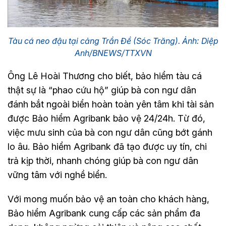
Tàu cá neo đậu tại cảng Trần Đề (Sóc Trăng). Ảnh: Diệp
Anh/BNEWS/TTXVN
Ông Lê Hoài Thương cho biết, bảo hiểm tàu cá
thật sự là “phao cứu hộ” giúp bà con ngư dân
đánh bắt ngoài biển hoàn toàn yên tâm khi tài sản
được Bảo hiểm Agribank bảo vệ 24/24h. Từ đó,
việc mưu sinh của bà con ngư dân cũng bớt gánh
lo âu. Bảo hiểm Agribank đã tạo được uy tín, chi
trả kịp thời, nhanh chóng giúp bà con ngư dân
vững tâm với nghề biển.
Với mong muốn bảo vệ an toàn cho khách hàng,
Bảo hiểm Agribank cung cấp các sản phẩm đa