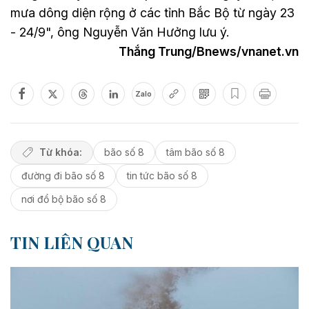
mưa dông diện rộng ở các tỉnh Bắc Bộ từ ngày 23
- 24/9", ông Nguyễn Văn Hưởng lưu ý.
Thắng Trung/Bnews/vnanet.vn
Zalo
Từ khóa:
bão số 8
tâm bão số 8
đường đi bão số 8
tin tức bão số 8
nơi đổ bộ bão số 8
TIN LIÊN QUAN