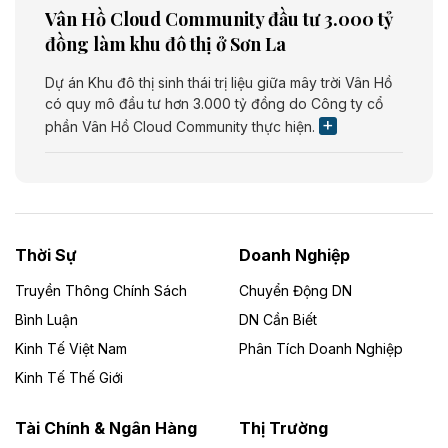
Vân Hồ Cloud Community đầu tư 3.000 tỷ
đồng làm khu đô thị ở Sơn La
Dự án Khu đô thị sinh thái trị liệu giữa mây trời Vân Hồ
có quy mô đầu tư hơn 3.000 tỷ đồng do Công ty cổ
phần Vân Hồ Cloud Community thực hiện.
Theo vietnamfinance.vn
Năng lượng môi trường Bắc Giang đầu tư
nhà máy điện rác 1.866 tỷ đồng
Thời Sự
Doanh Nghiệp
Dự án Nhà máy xử lý rác và phát điện Bắc Giang do
Công ty TNHH Năng lượng môi trường Bắc Giang làm
Truyền Thông Chính Sách
Chuyển Động DN
chủ đầu tư, có tổng mức đầu tư 1.866 tỷ đồng.
Bình Luận
DN Cần Biết
Kinh Tế Việt Nam
Phân Tích Doanh Nghiệp
Theo vietnamfinance.vn
Đức Long Gia Lai mở rộng ‘hệ sinh thái’
Kinh Tế Thế Giới
năng lượng với loạt dự án nghìn tỷ ở Gia
Lai
Tài Chính & Ngân Hàng
Thị Trường