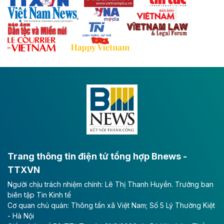
với hệ thống cửa khẩu quốc tế tại Lạng Sơn.
Theo baodautu.vn
Đề xuất đầu tư 11.500 tỷ đồng xây dựng cao
tốc CT.11 qua Ninh Bình
Dự án đầu tư tuyến cao tốc CT.11, đoạn Liêm Tuyền -
Đông A dài khoảng 25,1 km được kỳ vọng sẽ tạo động
lực phát triển kinh tế - xã hội khu vực phía Nam đồng
bằng sông Hồng.
Theo baodautu.vn
ACV rót gần 40 ngàn tỷ đồng vào sân bay
Long Thành
Trang thông tin điện tử tổng hợp Bnews -
TTXVN
Tổng công ty Cảng hàng không Việt Nam - CTCP
Người chịu trách nhiệm chính: Lê Thị Thanh Huyền. Trưởng ban
(ACV) vừa lập kỷ lục mới về lợi nhuận trong quý
biên tập Tin Kinh tế
II/2026.
Cơ quan chủ quản: Thông tấn xã Việt Nam; Số 5 Lý Thường Kiệt
- Hà Nội
Theo baodautu.vn