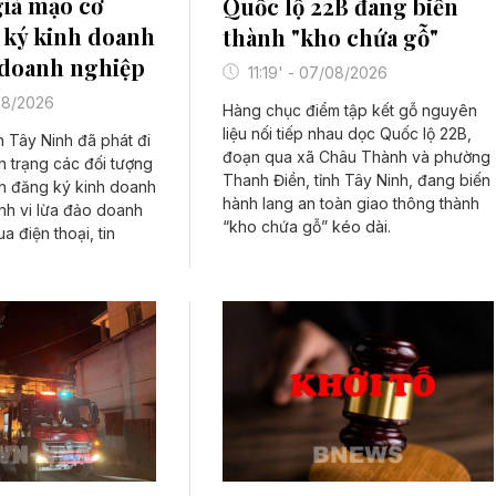
iả mạo cơ
Quốc lộ 22B đang biến
 ký kinh doanh
thành "kho chứa gỗ"
 doanh nghiệp
11:19' - 07/08/2026
/08/2026
Hàng chục điểm tập kết gỗ nguyên
liệu nối tiếp nhau dọc Quốc lộ 22B,
nh Tây Ninh đã phát đi
đoạn qua xã Châu Thành và phường
h trạng các đối tượng
Thanh Điền, tỉnh Tây Ninh, đang biến
n đăng ký kinh doanh
hành lang an toàn giao thông thành
nh vi lừa đảo doanh
“kho chứa gỗ” kéo dài.
a điện thoại, tin