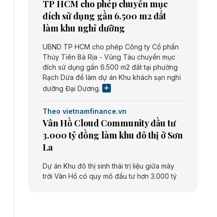
TP HCM cho phép chuyển mục
đích sử dụng gần 6.500 m2 đất
làm khu nghỉ dưỡng
UBND TP HCM cho phép Công ty Cổ phần
Thủy Tiên Bà Rịa - Vũng Tàu chuyển mục
đích sử dụng gần 6.500 m2 đất tại phường
Rạch Dừa để làm dự án Khu khách sạn nghỉ
dưỡng Đại Dương.
Theo vietnamfinance.vn
Vân Hồ Cloud Community đầu tư
3.000 tỷ đồng làm khu đô thị ở Sơn
La
Dự án Khu đô thị sinh thái trị liệu giữa mây
trời Vân Hồ có quy mô đầu tư hơn 3.000 tỷ
đồng do Công ty cổ phần Vân Hồ Cloud
Community thực hiện.