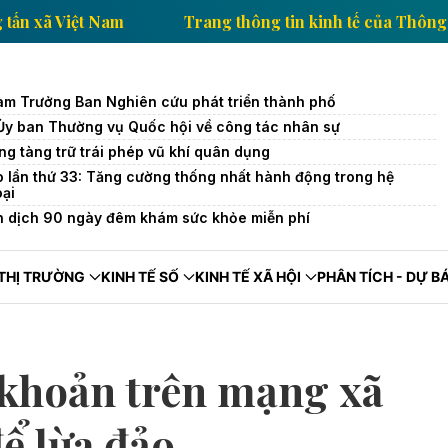
ế của Thông tấn xã Việt Nam
Trang thông tin kinh tế
àm Trưởng Ban Nghiên cứu phát triển thành phố
 Ủy ban Thường vụ Quốc hội về công tác nhân sự
ng tàng trữ trái phép vũ khí quân dụng
o lần thứ 33: Tăng cường thống nhất hành động trong hệ
oại
n dịch 90 ngày đêm khám sức khỏe miễn phí
THỊ TRƯỜNG
KINH TẾ SỐ
KINH TẾ XÃ HỘI
PHÂN TÍCH - DỰ B
i khoản trên mạng xã
để lừa đảo