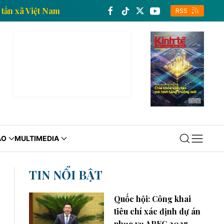
 của Thông tấn xã Việt Nam
Trang thông tin kinh tế
RSS
ÁO
MULTIMEDIA
TIN NỔI BẬT
Quốc hội: Công khai
tiêu chí xác định dự án
phục vụ APEC 2027