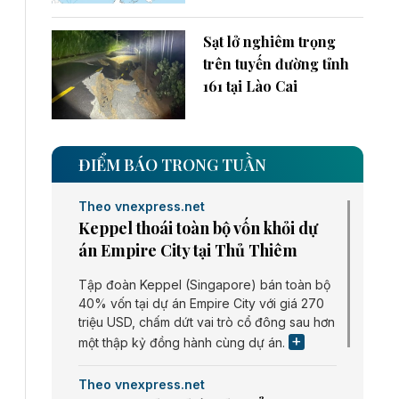
Sạt lở nghiêm trọng
trên tuyến đường tỉnh
161 tại Lào Cai
ĐIỂM BÁO TRONG TUẦN
Theo vnexpress.net
Keppel thoái toàn bộ vốn khỏi dự
án Empire City tại Thủ Thiêm
Tập đoàn Keppel (Singapore) bán toàn bộ
40% vốn tại dự án Empire City với giá 270
triệu USD, chấm dứt vai trò cổ đông sau hơn
một thập kỷ đồng hành cùng dự án.
Theo vnexpress.net