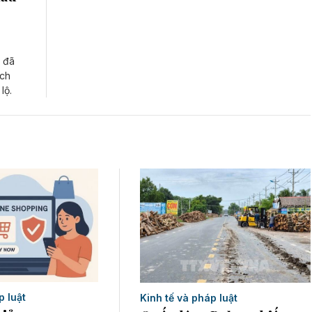
g đã
ịch
lộ.
p luật
Kinh tế và pháp luật