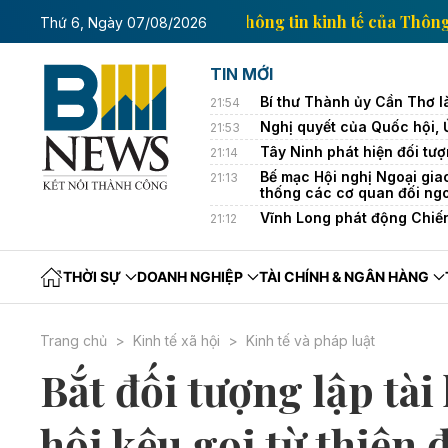
Trang thông tin kinh t
Thứ 6, Ngày 07/08/2026
TIN MỚI
Bí thư Thành ủy Cần Thơ l
21:54
Nghị quyết của Quốc hội,
21:53
Tây Ninh phát hiện đối tượ
21:14
Bế mạc Hội nghị Ngoại gia
21:13
thống các cơ quan đối ng
Vĩnh Long phát động Chiế
21:12
THỜI SỰ
DOANH NGHIỆP
TÀI CHÍNH & NGÂN HÀNG
Trang chủ
Kinh tế xã hội
Kinh tế và pháp luật
Bắt đối tượng lập tà
hội kêu gọi từ thiện 