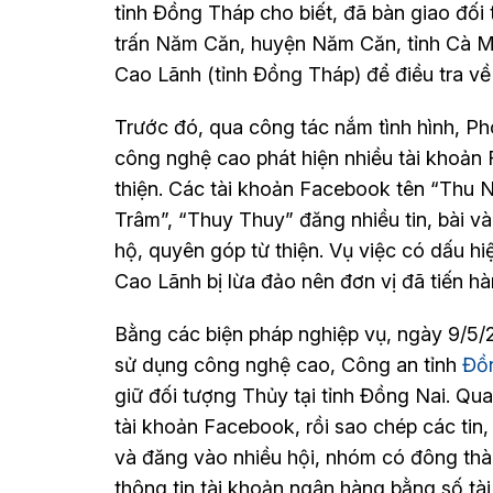
tỉnh Đồng Tháp cho biết, đã bàn giao đối
trấn Năm Căn, huyện Năm Căn, tỉnh Cà M
Cao Lãnh (tỉnh Đồng Tháp) để điều tra về 
Trước đó, qua công tác nắm tình hình, P
công nghệ cao phát hiện nhiều tài khoản
thiện. Các tài khoản Facebook tên “Thu
Trâm”, “Thuy Thuy” đăng nhiều tin, bài v
hộ, quyên góp từ thiện. Vụ việc có dấu hi
Cao Lãnh bị lừa đảo nên đơn vị đã tiến hàn
Bằng các biện pháp nghiệp vụ, ngày 9/5
sử dụng công nghệ cao, Công an tỉnh
Đồ
giữ đối tượng Thủy tại tỉnh Đồng Nai. Qua
tài khoản Facebook, rồi sao chép các tin,
và đăng vào nhiều hội, nhóm có đông thành
thông tin tài khoản ngân hàng bằng số tà