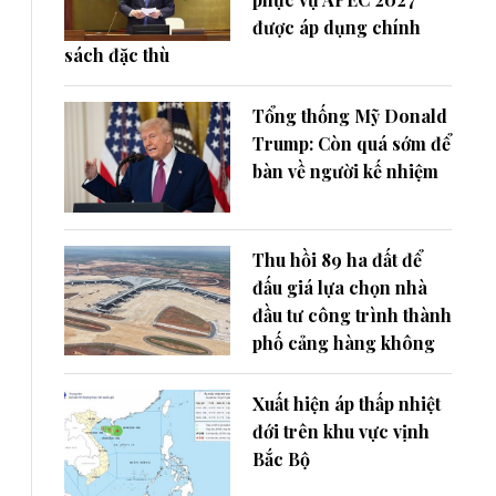
được áp dụng chính
sách đặc thù
Tổng thống Mỹ Donald
Trump: Còn quá sớm để
bàn về người kế nhiệm
Thu hồi 89 ha đất để
đấu giá lựa chọn nhà
đầu tư công trình thành
phố cảng hàng không
Xuất hiện áp thấp nhiệt
đới trên khu vực vịnh
Bắc Bộ