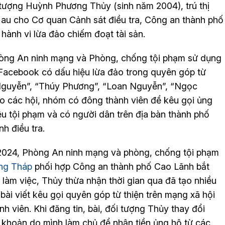
 tượng Huỳnh Phương Thủy (sinh năm 2004), trú thị
au cho Cơ quan Cảnh sát điều tra, Công an thành phố
hành vi lừa đảo chiếm đoạt tài sản.
hòng An ninh mạng và Phòng, chống tội phạm sử dụng
 Facebook có dấu hiệu lừa đảo trong quyên góp từ
 Nguyễn”, “Thúy Phương”, “Loan Nguyễn”, “Ngọc
ào các hội, nhóm có đông thành viên để kêu gọi ủng
ệu tội phạm và có người dân trên địa bàn thành phố
h điều tra.
/2024, Phòng An ninh mạng và phòng, chống tội phạm
ng Tháp
phối hợp Công an thành phố Cao Lãnh bắt
 làm việc, Thủy thừa nhận thời gian qua đã tạo nhiều
 bài viết kêu gọi quyên góp từ thiện trên mạng xã hội
 viên. Khi đăng tin, bài, đối tượng Thủy thay đổi
i khoản do mình làm chủ để nhận tiền ủng hộ từ các