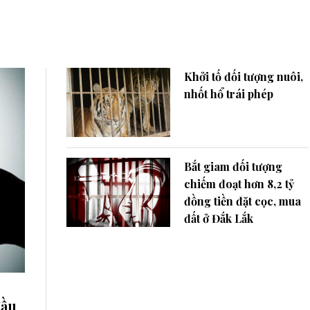
Khởi tố đối tượng nuôi,
nhốt hổ trái phép
Bắt giam đối tượng
chiếm đoạt hơn 8,2 tỷ
đồng tiền đặt cọc, mua
đất ở Đắk Lắk
đầu