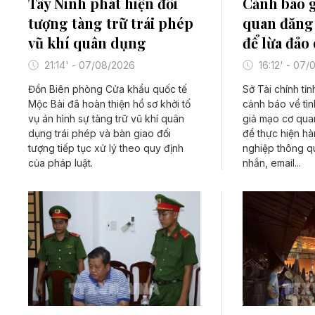
Tây Ninh phát hiện đối
Cảnh báo g
tượng tàng trữ trái phép
quan đăng
vũ khí quân dụng
để lừa đảo
21:14' - 07/08/2026
16:12' - 07
Đồn Biên phòng Cửa khẩu quốc tế
Sở Tài chính tỉ
Mộc Bài đã hoàn thiện hồ sơ khởi tố
cảnh báo về tìn
vụ án hình sự tàng trữ vũ khí quân
giả mạo cơ qua
dụng trái phép và bàn giao đối
để thực hiện hà
tượng tiếp tục xử lý theo quy định
nghiệp thông qu
của pháp luật.
nhắn, email...