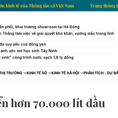
ang thông tin kinh tế của Thông tấn xã Việt Nam
Tr
ân phối, khai trương showroom tại Hà Đông
Thắng làm việc về giải quyết khó khăn, vướng mắc trong lĩnh
u đà suy yếu của đồng yen
cánh ước mơ học sinh Tây Ninh
 sinh" công trình nước sạch 1,8 tỷ đồng
THỊ TRƯỜNG
KINH TẾ SỐ
KINH TẾ XÃ HỘI
PHÂN TÍCH - DỰ B
ển hơn 70.000 lít dầu