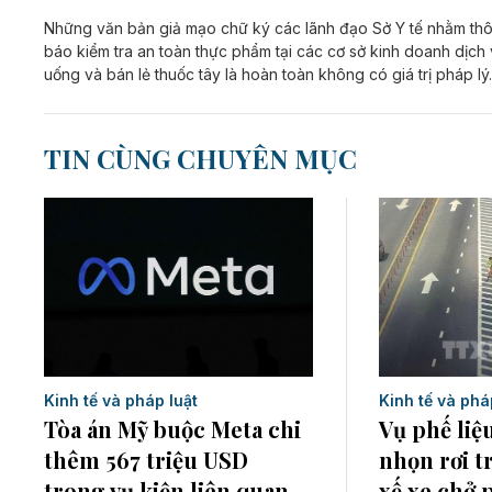
Những văn bản giả mạo chữ ký các lãnh đạo Sở Y tế nhằm th
báo kiểm tra an toàn thực phẩm tại các cơ sở kinh doanh dịch
uống và bán lẻ thuốc tây là hoàn toàn không có giá trị pháp lý.
TIN CÙNG CHUYÊN MỤC
Kinh tế và pháp luật
Kinh tế và phá
Tòa án Mỹ buộc Meta chi
Vụ phế liệ
thêm 567 triệu USD
nhọn rơi tr
trong vụ kiện liên quan
xế xe chở 