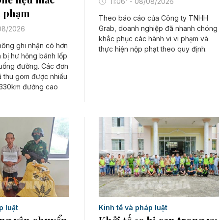
11:06' - 08/08/2026
vi phạm
Theo báo cáo của Công ty TNHH
Grab, doanh nghiệp đã nhanh chóng
/08/2026
khắc phục các hành vi vi phạm và
hông ghi nhận có hơn
thực hiện nộp phạt theo quy định.
 bị hư hỏng bánh lốp
 xuống đường. Các đơn
ã thu gom được nhiều
ên 330km đường cao
p luật
Kinh tế và pháp luật