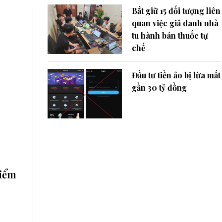
Bắt giữ 15 đối tượng liên
quan việc giả danh nhà
tu hành bán thuốc tự
chế
Đầu tư tiền ảo bị lừa mất
gần 30 tỷ đồng
kiểm