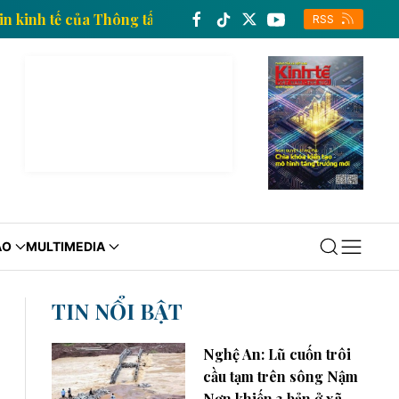
ang thông tin kinh tế của Thông tấn xã Việt Nam
Tra
RSS
ÁO
MULTIMEDIA
TIN NỔI BẬT
Nghệ An: Lũ cuốn trôi
cầu tạm trên sông Nậm
Nơn khiến 3 bản ở xã