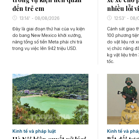
đến trẻ em
nhiều lỗi 
13:14' - 08/08/2026
12:53' - 08
Đây là giai đoạn thứ hai của vụ kiện
Cảnh sát giao t
do bang New Mexico khởi xướng,
100 phương tiện
nâng tổng số tiền Meta phải chi trả
do vật liệu rơi
trong vụ việc lên 942 triệu USD.
vị chức năng đ
kg vật liệu tr
tốc.
Kinh tế và phá
Kinh tế và pháp luật