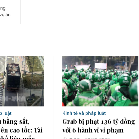
ông
 vụ ăn
p luật
Kinh tế và pháp luật
u bằng sắt,
Grab bị phạt 1,36 tỷ đồng
ên cao tốc: Tài
với 6 hành vi vi phạm
phế liệu mắc