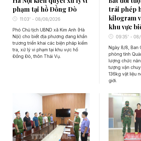
Bắt đối tư
Hà Nội kiên quyết xử lý vi
trái phép 
phạm tại hồ Đồng Đò
kilogram v
11:03' - 08/08/2026
khu vực bi
Phó Chủ tịch UBND xã Kim Anh (Hà
Nội) cho biết địa phương đang khẩn
09:35' - 08
trương triển khai các biện pháp kiểm
Ngày 8/8, Ban C
tra, xử lý vi phạm tại khu vực hồ
phòng tỉnh Quản
Đồng Đò, thôn Thái Vụ.
lượng chức năng
tượng vận chuy
136kg vật liệu n
giới.