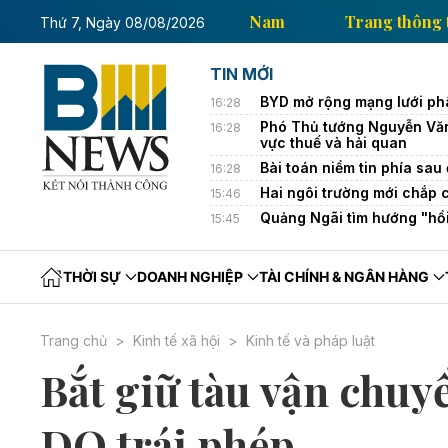
rang thông tin kinh tế của Thông tấn xã Việt Nam
Tr
Thứ 7, Ngày 08/08/2026
TIN MỚI
BYD mở rộng mạng lưới ph
16:28
Phó Thủ tướng Nguyễn Văn 
16:28
vực thuế và hải quan
Bài toán niềm tin phía sa
16:28
Hai ngôi trường mới chắp 
15:46
Quảng Ngãi tìm hướng "hồi
15:45
THỜI SỰ
DOANH NGHIỆP
TÀI CHÍNH & NGÂN HÀNG
Trang chủ
Kinh tế xã hội
Kinh tế và pháp luật
Bắt giữ tàu vận chuy
DO trái phép