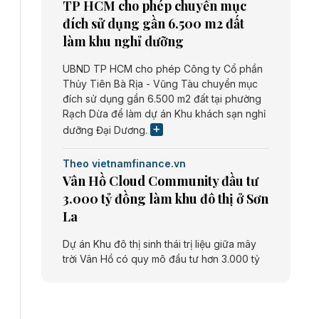
TP HCM cho phép chuyển mục
đích sử dụng gần 6.500 m2 đất
làm khu nghỉ dưỡng
UBND TP HCM cho phép Công ty Cổ phần
Thủy Tiên Bà Rịa - Vũng Tàu chuyển mục
đích sử dụng gần 6.500 m2 đất tại phường
Rạch Dừa để làm dự án Khu khách sạn nghỉ
dưỡng Đại Dương.
Theo vietnamfinance.vn
Vân Hồ Cloud Community đầu tư
3.000 tỷ đồng làm khu đô thị ở Sơn
La
Dự án Khu đô thị sinh thái trị liệu giữa mây
trời Vân Hồ có quy mô đầu tư hơn 3.000 tỷ
đồng do Công ty cổ phần Vân Hồ Cloud
Community thực hiện.