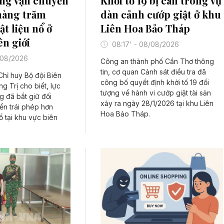
ợng vận chuyển
Khởi tố 19 bị can trong vụ
hàng trăm
dàn cảnh cướp giật ở khu
ật liệu nổ ở
Liên Hoa Bảo Tháp
ên giới
08:17' - 08/08/2026
/08/2026
Công an thành phố Cần Thơ thông
tin, cơ quan Cảnh sát điều tra đã
hỉ huy Bộ đội Biên
công bố quyết định khởi tố 19 đối
g Trị cho biết, lực
tượng về hành vi cướp giật tài sản
 đã bắt giữ đối
xảy ra ngày 28/1/2026 tại khu Liên
ển trái phép hơn
Hoa Bảo Tháp.
ổ tại khu vực biên