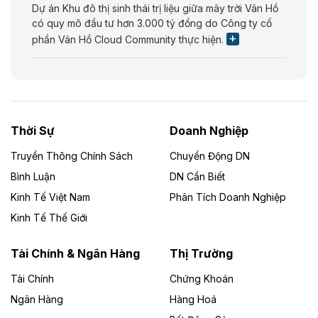
Dự án Khu đô thị sinh thái trị liệu giữa mây trời Vân Hồ
có quy mô đầu tư hơn 3.000 tỷ đồng do Công ty cổ
phần Vân Hồ Cloud Community thực hiện.
Theo vietnamfinance.vn
Năng lượng môi trường Bắc Giang đầu tư
nhà máy điện rác 1.866 tỷ đồng
Thời Sự
Doanh Nghiệp
Dự án Nhà máy xử lý rác và phát điện Bắc Giang do
Công ty TNHH Năng lượng môi trường Bắc Giang làm
Truyền Thông Chính Sách
Chuyển Động DN
chủ đầu tư, có tổng mức đầu tư 1.866 tỷ đồng.
Bình Luận
DN Cần Biết
Kinh Tế Việt Nam
Phân Tích Doanh Nghiệp
Theo vietnamfinance.vn
Đức Long Gia Lai mở rộng ‘hệ sinh thái’
Kinh Tế Thế Giới
năng lượng với loạt dự án nghìn tỷ ở Gia
Lai
Tài Chính & Ngân Hàng
Thị Trường
Tài Chính
Chứng Khoán
Bốn doanh nghiệp có sự góp vốn của Công ty Cổ
phần Tập đoàn Đức Long Gia Lai (HoSE: DLG) được
Ngân Hàng
Hàng Hoá
chấp thuận đầu tư 4 dự án điện gió và điện mặt trời tại