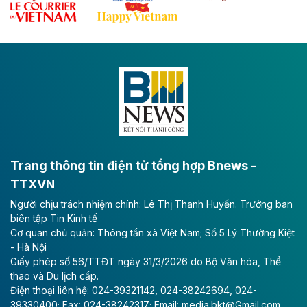
Đề xuất đầu tư 11.500 tỷ đồng xây dựng cao
tốc CT.11 qua Ninh Bình
Dự án đầu tư tuyến cao tốc CT.11, đoạn Liêm Tuyền -
Đông A dài khoảng 25,1 km được kỳ vọng sẽ tạo động
lực phát triển kinh tế - xã hội khu vực phía Nam đồng
bằng sông Hồng.
Theo baodautu.vn
ACV rót gần 40 ngàn tỷ đồng vào sân bay
Long Thành
Trang thông tin điện tử tổng hợp Bnews -
TTXVN
Tổng công ty Cảng hàng không Việt Nam - CTCP
Người chịu trách nhiệm chính: Lê Thị Thanh Huyền. Trưởng ban
(ACV) vừa lập kỷ lục mới về lợi nhuận trong quý
biên tập Tin Kinh tế
II/2026.
Cơ quan chủ quản: Thông tấn xã Việt Nam; Số 5 Lý Thường Kiệt
- Hà Nội
Theo baodautu.vn
Giấy phép số 56/TTĐT ngày 31/3/2026 do Bộ Văn hóa, Thể
Vinaconex lập đỉnh doanh thu
thao và Du lịch cấp.
Điện thoại liên hệ: 024-39321142, 024-38242694, 024-
Tổng CTCP Xuất nhập khẩu và Xây dựng Việt Nam
39330400; Fax: 024-38242317; Email: media.bkt@Gmail.com