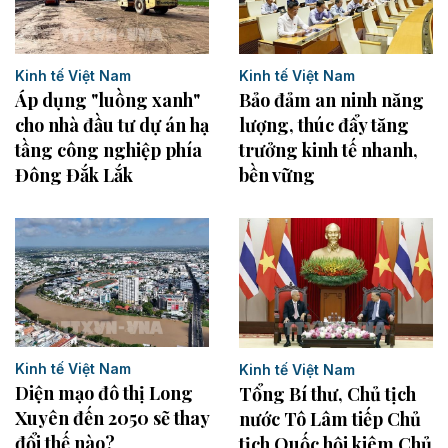
Kinh tế Việt Nam
Kinh tế Việt Nam
Bảo đảm an ninh năng
Áp dụng "luồng xanh"
lượng, thúc đẩy tăng
cho nhà đầu tư dự án hạ
trưởng kinh tế nhanh,
tầng công nghiệp phía
bền vững
Đông Đắk Lắk
Kinh tế Việt Nam
Kinh tế Việt Nam
Diện mạo đô thị Long
Tổng Bí thư, Chủ tịch
Xuyên đến 2050 sẽ thay
nước Tô Lâm tiếp Chủ
đổi thế nào?
tịch Quốc hội kiêm Chủ