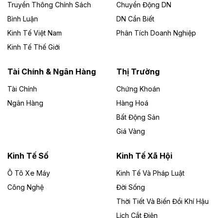
Công ty TNHH Năng lượng môi trường Bắc Giang làm
Truyền Thông Chính Sách
Chuyển Động DN
chủ đầu tư, có tổng mức đầu tư 1.866 tỷ đồng.
Bình Luận
DN Cần Biết
Kinh Tế Việt Nam
Phân Tích Doanh Nghiệp
Theo vietnamfinance.vn
Đức Long Gia Lai mở rộng ‘hệ sinh thái’
Kinh Tế Thế Giới
năng lượng với loạt dự án nghìn tỷ ở Gia
Lai
Tài Chính & Ngân Hàng
Thị Trường
Tài Chính
Chứng Khoán
Bốn doanh nghiệp có sự góp vốn của Công ty Cổ
phần Tập đoàn Đức Long Gia Lai (HoSE: DLG) được
Ngân Hàng
Hàng Hoá
chấp thuận đầu tư 4 dự án điện gió và điện mặt trời tại
Bất Động Sản
Gia Lai với tổng vốn hơn 4.750 tỷ đồng.
Giá Vàng
Theo vnexpress.net
Đồng Nai cho thuê gần 59 ha đất làm khu
Kinh Tế Số
Kinh Tế Xã Hội
công nghiệp ở Long Thành
Ô Tô Xe Máy
Kinh Tế Và Pháp Luật
Công Nghệ
UBND TP Đồng Nai cho Công ty Amata thuê gần 59 ha
Đời Sống
đất để đầu tư khu công nghiệp công nghệ cao Long
Thời Tiết Và Biến Đổi Khí Hậu
Thành, thời hạn đến 2065.
Lịch Cắt Điện