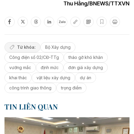
Thu Hằng/BNEWS/TTXVN
Zalo
Từ khóa:
Bộ Xây dựng
Công điện số 02/CĐ-TTg
tháo gỡ khó khăn
vướng mắc
định mức
đơn giá xây dựng
khai thác
vật liệu xây dựng
dự án
công trình giao thông
trọng điểm
TIN LIÊN QUAN