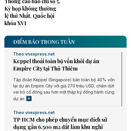
Thông cáo báo chí số 5,
Kỳ họp không thường
lệ thứ Nhất, Quốc hội
khóa XVI
ĐIỂM BÁO TRONG TUẦN
Theo vnexpress.net
Keppel thoái toàn bộ vốn khỏi dự án
Empire City tại Thủ Thiêm
Tập đoàn Keppel (Singapore) bán toàn bộ 40% vốn
tại dự án Empire City với giá 270 triệu USD, chấm dứt
vai trò cổ đông sau hơn một thập kỷ đồng hành cùng
dự án.
Theo vnexpress.net
TP HCM cho phép chuyển mục đích sử
dụng gần 6.500 m2 đất làm khu nghỉ