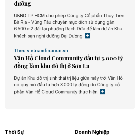
dưỡng
UBND TP HCM cho phép Công ty Cổ phần Thủy Tiên
Bà Rịa - Vũng Tàu chuyển mục đích sử dụng gần
6.500 m2 đất tại phường Rạch Dừa để làm dự án Khu
khách sạn nghỉ dưỡng Đại Dương.
Theo vietnamfinance.vn
Vân Hồ Cloud Community đầu tư 3.000 tỷ
đồng làm khu đô thị ở Sơn La
Dự án Khu đô thị sinh thái trị liệu giữa mây trời Vân Hồ
có quy mô đầu tư hơn 3.000 tỷ đồng do Công ty cổ
phần Vân Hồ Cloud Community thực hiện.
Theo vietnamfinance.vn
Năng lượng môi trường Bắc Giang đầu tư
nhà máy điện rác 1.866 tỷ đồng
Thời Sự
Doanh Nghiệp
Dự án Nhà máy xử lý rác và phát điện Bắc Giang do